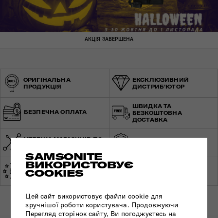
АКЦІЯ ЗАВЕРШЕНА
ОРИГІНАЛЬНА
ЕКСКЛЮЗИВНИЙ
ПРОДУКЦІЯ
ДИСТРИБ'ЮТОР
ШВИДКА ТА
БЕЗПЕЧНА ОПЛАТА
БЕЗКОШТОВНА
ДОСТАВКА
МЕРЕЖА МАГАЗИНІВ ПО
СВІТОВА ГАРАНТІЯ
УКРАЇНІ
SAMSONITE
ВИКОРИСТОВУЄ
ЕКСПЕРТНА
COOKIES
ЗРОБЛЕНО В ЄВРОПІ
КОНСУЛЬТАЦІЯ
Цей сайт використовує файли cookie для
зручнішої роботи користувача. Продовжуючи
Перегляд сторінок сайту, Ви погоджуєтесь на