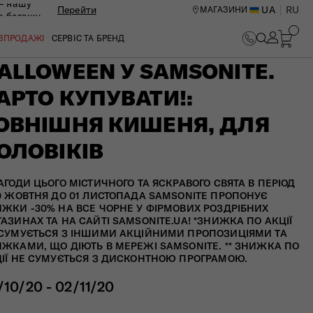
— нашу
Перейти
UA
RU
МАГАЗИНИ
ю багажу
ОЗПРОДАЖІ
СЕРВІС ТА БРЕНД
ALLOWEEN У SAMSONITE.
АРТО КУПУВАТИ!:
ОВНІШНЯ КИШЕНЯ, ДЛЯ
ОЛОВІКІВ
АГОДИ ЦЬОГО МІСТИЧНОГО ТА ЯСКРАВОГО СВЯТА В ПЕРІОД
0 ЖОВТНЯ ДО 01 ЛИСТОПАДА SAMSONITE ПРОПОНУЄ
ЖКИ -30% НА ВСЕ ЧОРНЕ У ФІРМОВИХ РОЗДРІБНИХ
АЗИНАХ ТА НА САЙТІ SAMSONITE.UA! *ЗНИЖКА ПО АКЦІЇ
СУМУЄТЬСЯ З ІНШИМИ АКЦІЙНИМИ ПРОПОЗИЦІЯМИ ТА
ЖКАМИ, ЩО ДІЮТЬ В МЕРЕЖІ SAMSONITE. ** ЗНИЖКА ПО
ІЇ НЕ СУМУЄТЬСЯ З ДИСКОНТНОЮ ПРОГРАМОЮ.
ИЙ ЦЕНТР В КИЄВІ
/10/20 - 02/11/20