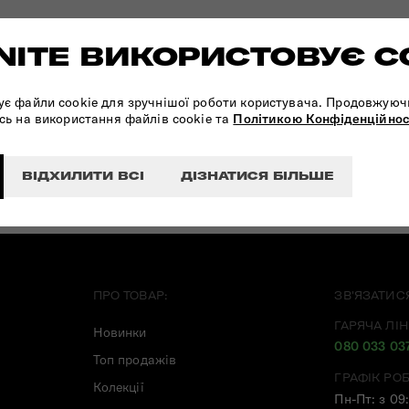
ITE ВИКОРИСТОВУЄ C
ПІДПИШІТЬСЯ НА НАШІ
НОВИНИ:
ує файли cookie для зручнішої роботи користувача. Продовжуюч
сь на використання файлів cookie та
Політикою Конфіденційнос
ВІДХИЛИТИ ВСІ
ДІЗНАТИСЯ БІЛЬШЕ
ПРО ТОВАР:
ЗВ'ЯЗАТИС
ГАРЯЧА ЛІН
Новинки
080 033 03
Топ продажів
ГРАФІК РО
Колекції
Пн-Пт: з 09