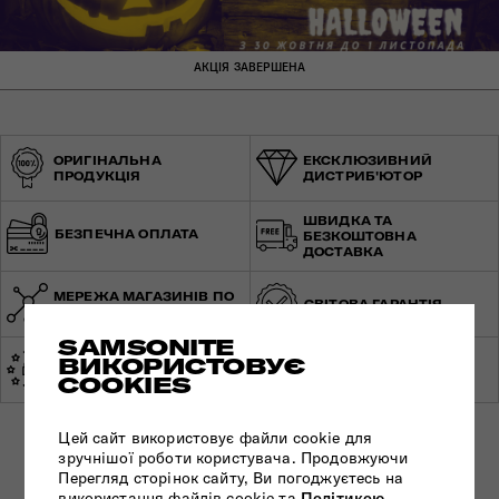
АКЦІЯ ЗАВЕРШЕНА
ОРИГІНАЛЬНА
ЕКСКЛЮЗИВНИЙ
ПРОДУКЦІЯ
ДИСТРИБ'ЮТОР
ШВИДКА ТА
БЕЗПЕЧНА ОПЛАТА
БЕЗКОШТОВНА
ДОСТАВКА
МЕРЕЖА МАГАЗИНІВ ПО
СВІТОВА ГАРАНТІЯ
УКРАЇНІ
SAMSONITE
ВИКОРИСТОВУЄ
ЕКСПЕРТНА
ЗРОБЛЕНО В ЄВРОПІ
КОНСУЛЬТАЦІЯ
COOKIES
Цей сайт використовує файли cookie для
зручнішої роботи користувача. Продовжуючи
Перегляд сторінок сайту, Ви погоджуєтесь на
використання файлів cookie та
Політикою