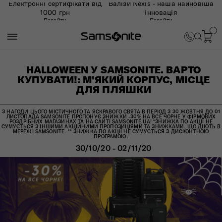
Електронні сертифікати від
Валізи Nexis - наша найновіша
1000 грн
інновація
Перейти
Перейти
HALLOWEEN У SAMSONITE. ВАРТО
КУПУВАТИ!: М'ЯКИЙ КОРПУС, МІСЦЕ
ДЛЯ ПЛЯШКИ
З НАГОДИ ЦЬОГО МІСТИЧНОГО ТА ЯСКРАВОГО СВЯТА В ПЕРІОД З 30 ЖОВТНЯ ДО 01
ЛИСТОПАДА SAMSONITE ПРОПОНУЄ ЗНИЖКИ -30% НА ВСЕ ЧОРНЕ У ФІРМОВИХ
РОЗДРІБНИХ МАГАЗИНАХ ТА НА САЙТІ SAMSONITE.UA! *ЗНИЖКА ПО АКЦІЇ НЕ
СУМУЄТЬСЯ З ІНШИМИ АКЦІЙНИМИ ПРОПОЗИЦІЯМИ ТА ЗНИЖКАМИ, ЩО ДІЮТЬ В
МЕРЕЖІ SAMSONITE. ** ЗНИЖКА ПО АКЦІЇ НЕ СУМУЄТЬСЯ З ДИСКОНТНОЮ
ПРОГРАМОЮ.
30/10/20 - 02/11/20