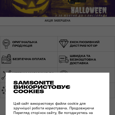
АКЦІЯ ЗАВЕРШЕНА
ОРИГІНАЛЬНА
ЕКСКЛЮЗИВНИЙ
ПРОДУКЦІЯ
ДИСТРИБ'ЮТОР
ШВИДКА ТА
БЕЗПЕЧНА ОПЛАТА
БЕЗКОШТОВНА
ДОСТАВКА
МЕРЕЖА МАГАЗИНІВ ПО
СВІТОВА ГАРАНТІЯ
УКРАЇНІ
SAMSONITE
ВИКОРИСТОВУЄ
ЕКСПЕРТНА
COOKIES
ЗРОБЛЕНО В ЄВРОПІ
КОНСУЛЬТАЦІЯ
Цей сайт використовує файли cookie для
зручнішої роботи користувача. Продовжуючи
Перегляд сторінок сайту, Ви погоджуєтесь на