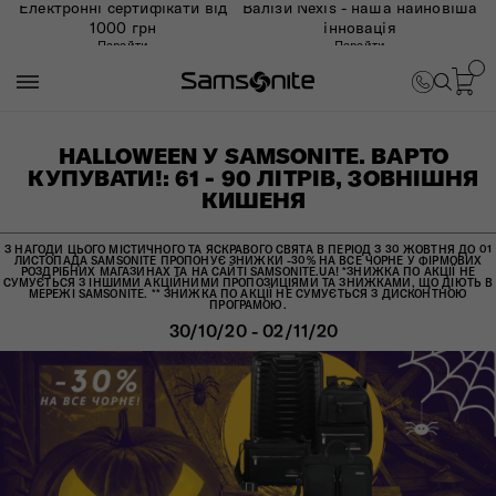
Електронні сертифікати від
Валізи Nexis - наша найновіша
1000 грн
інновація
Перейти
Перейти
HALLOWEEN У SAMSONITE. ВАРТО
КУПУВАТИ!: 61 - 90 ЛІТРІВ, ЗОВНІШНЯ
КИШЕНЯ
З НАГОДИ ЦЬОГО МІСТИЧНОГО ТА ЯСКРАВОГО СВЯТА В ПЕРІОД З 30 ЖОВТНЯ ДО 01
ЛИСТОПАДА SAMSONITE ПРОПОНУЄ ЗНИЖКИ -30% НА ВСЕ ЧОРНЕ У ФІРМОВИХ
РОЗДРІБНИХ МАГАЗИНАХ ТА НА САЙТІ SAMSONITE.UA! *ЗНИЖКА ПО АКЦІЇ НЕ
СУМУЄТЬСЯ З ІНШИМИ АКЦІЙНИМИ ПРОПОЗИЦІЯМИ ТА ЗНИЖКАМИ, ЩО ДІЮТЬ В
МЕРЕЖІ SAMSONITE. ** ЗНИЖКА ПО АКЦІЇ НЕ СУМУЄТЬСЯ З ДИСКОНТНОЮ
ПРОГРАМОЮ.
30/10/20 - 02/11/20