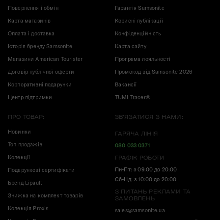
Повернення і обмін
Гарантія Samsonite
Карта магазинів
Корисні публікації
Оплата і доставка
Конфіденційність
Історія бренду Samsonite
Карта сайту
Магазини American Tourister
Програма лояльності
Договір публічної оферти
Промокод від Samsonite 2026
Корпоративні подарунки
Вакансії
Центр підтримки
TUMI Tracer®
ПРО ТОВАР:
ЗВ'ЯЗАТИСЯ З НАМИ:
Новинки
ГАРЯЧА ЛІНІЯ
Топ продажів
080 033 0371
Колекції
ГРАФІК РОБОТИ
Пн-Пт: з 09:00 до 20:00
Подарункові сертифікати
Сб-Нд: з 10:00 до 20:00
Бренд Lipault
З ПИТАНЬ РЕКЛАМИ ТА
Знижка на комплект товарів
ЗАМОВЛЕНЬ
Колекція Proxis
sales@samsonite.ua