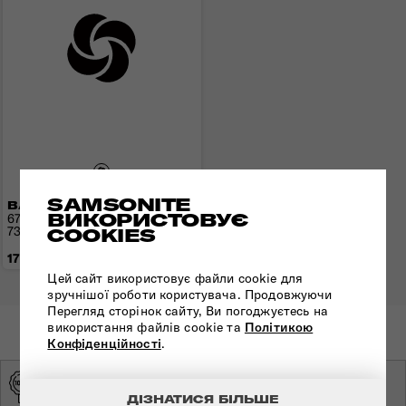
SAMSONITE
ВАЛІЗА 67 СМ AIREA
ВИКОРИСТОВУЄ
67x43x26(30) см | 2,4 кг |
73,5(81,5) л
COOKIES
17 040 грн
Цей сайт використовує файли cookie для
зручнішої роботи користувача. Продовжуючи
Перегляд сторінок сайту, Ви погоджуєтесь на
використання файлів cookie та
Політикою
Конфіденційності
.
ОРИГІНАЛЬНА
ЕКСКЛЮЗИВНИЙ
ПРОДУКЦІЯ
ДИСТРИБ'ЮТОР
ДІЗНАТИСЯ БІЛЬШЕ