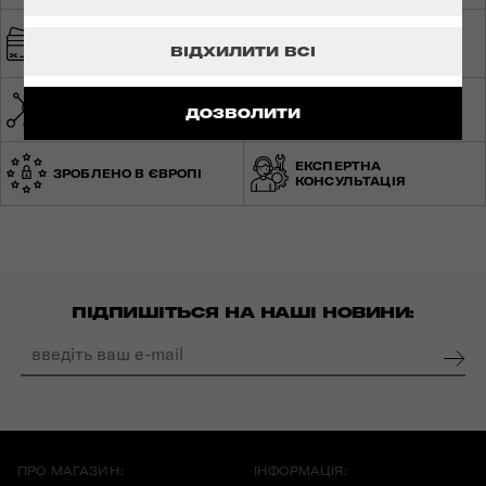
ШВИДКА ТА
БЕЗПЕЧНА ОПЛАТА
БЕЗКОШТОВНА
ВІДХИЛИТИ ВСІ
ДОСТАВКА
МЕРЕЖА МАГАЗИНІВ ПО
СВІТОВА ГАРАНТІЯ
ДОЗВОЛИТИ
УКРАЇНІ
ЕКСПЕРТНА
ЗРОБЛЕНО В ЄВРОПІ
КОНСУЛЬТАЦІЯ
ПІДПИШІТЬСЯ НА НАШІ НОВИНИ:
ПРО МАГАЗИН:
ІНФОРМАЦІЯ: