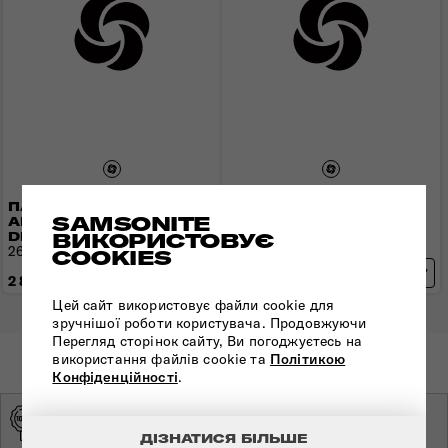
ПАРАСОЛЯ
ПАРАСОЛЬКА
SAMSONITE
АВТОМАТИЧНА ALU
МЕХАНІЧНА ALU DROP
ВИКОРИСТОВУЄ
DROP S
S
26 см/ 95 см | 0,23 кг
23 см / 94,5 см | 0,16 кг
COOKIES
2 890 грн
2 390 грн
Цей сайт використовує файли cookie для
зручнішої роботи користувача. Продовжуючи
Перегляд сторінок сайту, Ви погоджуєтесь на
використання файлів cookie та
Політикою
Конфіденційності
.
ОРИГІНАЛЬНА
ЕКСКЛЮЗИВНИЙ
ПРОДУКЦІЯ
ДИСТРИБ'ЮТОР
ДІЗНАТИСЯ БІЛЬШЕ