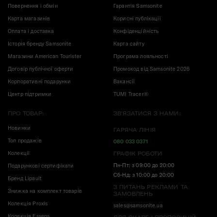
Повернення і обмін
Гарантія Samsonite
Карта магазинів
Корисні публікації
Оплата і доставка
Конфіденційність
Історія бренду Samsonite
Карта сайту
Магазини American Tourister
Програма лояльності
Договір публічної оферти
Промокод від Samsonite 2026
Корпоративні подарунки
Вакансії
Центр підтримки
TUMI Tracer®
ПРО ТОВАР:
ЗВ'ЯЗАТИСЯ З НАМИ:
Новинки
ГАРЯЧА ЛІНІЯ
Топ продажів
080 033 0371
Колекції
ГРАФІК РОБОТИ
Пн-Пт: з 09:00 до 20:00
Подарункові сертифікати
Сб-Нд: з 10:00 до 20:00
Бренд Lipault
З ПИТАНЬ РЕКЛАМИ ТА
Знижка на комплект товарів
ЗАМОВЛЕНЬ
Колекція Proxis
sales@samsonite.ua
Колекція Essens