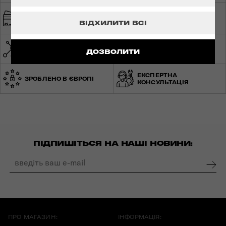
ШВИДКА ТА
БЕЗПЕЧНА ОПЛАТА
БЕЗКОШТОВНА
ВІДХИЛИТИ ВСІ
ДОСТАВКА
МЕРЕЖА МАГАЗИНІВ ПО
СВІТОВА ГАРАНТІЯ
ДОЗВОЛИТИ
УКРАЇНІ
ЕКСПЕРТНА
ЗРОБЛЕНО В ЄВРОПІ
КОНСУЛЬТАЦІЯ
ПІДПИШІТЬСЯ НА НАШІ НОВИНИ:
ПРО МАГАЗИН:
ІНФОРМАЦІЯ: