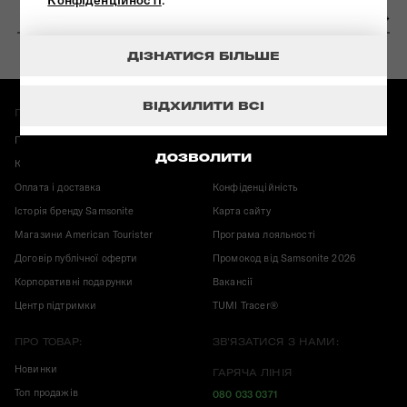
Конфіденційності
.
ДІЗНАТИСЯ БІЛЬШЕ
ВІДХИЛИТИ ВСІ
ПРО МАГАЗИН:
ІНФОРМАЦІЯ:
Повернення і обмін
Гарантія Samsonite
ДОЗВОЛИТИ
Карта магазинів
Корисні публікації
Оплата і доставка
Конфіденційність
Історія бренду Samsonite
Карта сайту
Магазини American Tourister
Програма лояльності
Договір публічної оферти
Промокод від Samsonite 2026
Корпоративні подарунки
Вакансії
Центр підтримки
TUMI Tracer®
ПРО ТОВАР:
ЗВ'ЯЗАТИСЯ З НАМИ:
Новинки
ГАРЯЧА ЛІНІЯ
Топ продажів
080 033 0371