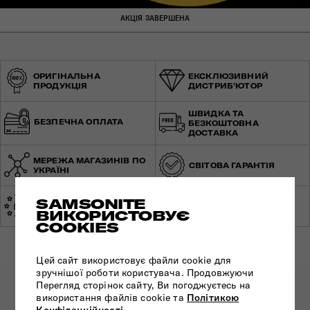
АКЦІЯ ЗАВЕРШЕНА
ОРИГІНАЛЬНА
ЕКСКЛЮЗИВНИЙ
ПРОДУКЦІЯ
ДИСТРИБ'ЮТОР
ШВИДКА ТА
БЕЗПЕЧНА ОПЛАТА
БЕЗКОШТОВНА
ДОСТАВКА
МЕРЕЖА МАГАЗИНІВ ПО
СВІТОВА ГАРАНТІЯ
УКРАЇНІ
SAMSONITE
ЕКСПЕРТНА
ЗРОБЛЕНО В ЄВРОПІ
КОНСУЛЬТАЦІЯ
ВИКОРИСТОВУЄ
COOKIES
Цей сайт використовує файли cookie для
зручнішої роботи користувача. Продовжуючи
Перегляд сторінок сайту, Ви погоджуєтесь на
ПІДПИШІТЬСЯ НА НАШІ НОВИНИ:
використання файлів cookie та
Політикою