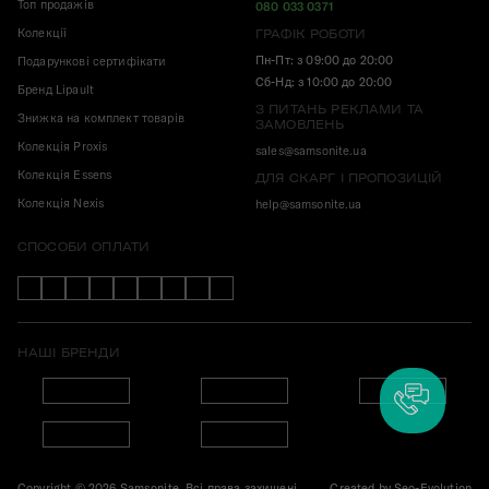
Топ продажів
080 033 0371
Колекції
ГРАФІК РОБОТИ
Пн-Пт: з 09:00 до 20:00
Подарункові сертифікати
Сб-Нд: з 10:00 до 20:00
Бренд Lipault
З ПИТАНЬ РЕКЛАМИ ТА
Знижка на комплект товарів
ЗАМОВЛЕНЬ
Колекція Proxis
sales@samsonite.ua
Колекція Essens
ДЛЯ СКАРГ І ПРОПОЗИЦІЙ
Колекція Nexis
help@samsonite.ua
СПОСОБИ ОПЛАТИ
НАШІ БРЕНДИ
Copyright © 2026 Samsonite. Всі права захищені.
Created by
Seo-Evolution