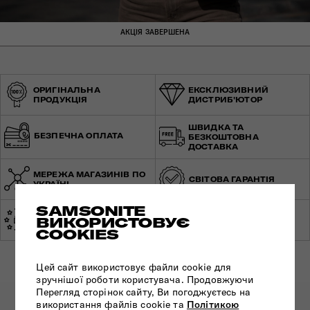
АКЦІЯ ЗАВЕРШЕНА
ОРИГІНАЛЬНА
ЕКСКЛЮЗИВНИЙ
ПРОДУКЦІЯ
ДИСТРИБ'ЮТОР
ШВИДКА ТА
БЕЗПЕЧНА ОПЛАТА
БЕЗКОШТОВНА
ДОСТАВКА
МЕРЕЖА МАГАЗИНІВ ПО
СВІТОВА ГАРАНТІЯ
УКРАЇНІ
SAMSONITE
ЕКСПЕРТНА
ВИКОРИСТОВУЄ
ЗРОБЛЕНО В ЄВРОПІ
КОНСУЛЬТАЦІЯ
COOKIES
Цей сайт використовує файли cookie для
зручнішої роботи користувача. Продовжуючи
Перегляд сторінок сайту, Ви погоджуєтесь на
використання файлів cookie та
Політикою
ПІДПИШІТЬСЯ НА НАШІ НОВИНИ: