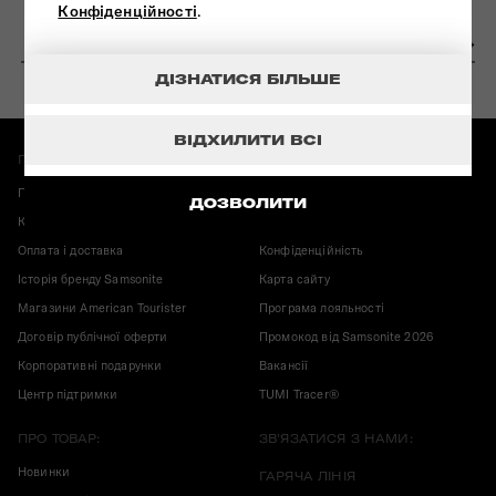
Конфіденційності
.
ДІЗНАТИСЯ БІЛЬШЕ
ВІДХИЛИТИ ВСІ
ПРО МАГАЗИН:
ІНФОРМАЦІЯ:
Повернення і обмін
Гарантія Samsonite
ДОЗВОЛИТИ
Карта магазинів
Корисні публікації
Оплата і доставка
Конфіденційність
Історія бренду Samsonite
Карта сайту
Магазини American Tourister
Програма лояльності
Договір публічної оферти
Промокод від Samsonite 2026
Корпоративні подарунки
Вакансії
Центр підтримки
TUMI Tracer®
ПРО ТОВАР:
ЗВ'ЯЗАТИСЯ З НАМИ:
Новинки
ГАРЯЧА ЛІНІЯ