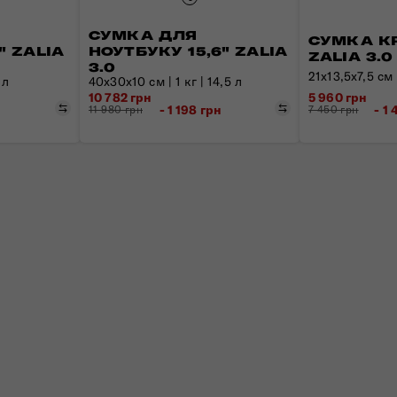
СУМКА ДЛЯ
СУМКА К
" ZALIA
НОУТБУКУ 15,6" ZALIA
ZALIA 3.0
3.0
21x13,5x7,5 см |
 л
40x30x10 см | 1 кг | 14,5 л
10 782 грн
5 960 грн
Порівняти
Порівняти
- 1 198 грн
- 1
11 980 грн
7 450 грн