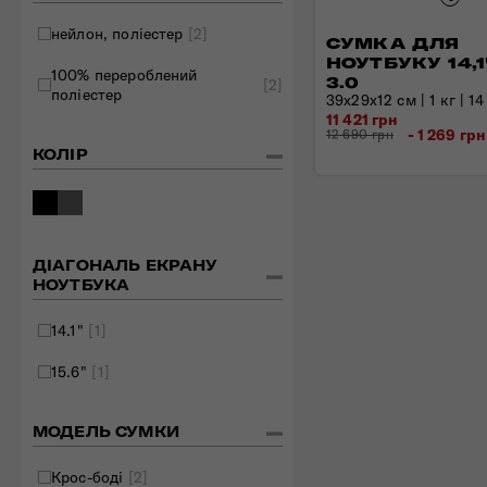
Складані сумки
нейлон, поліестер
[2]
СУМКА ДЛЯ
Дивитись все
НОУТБУКУ 14,1
100% перероблений
3.0
[2]
поліестер
39x29x12 см | 1 кг | 14
11 421 грн
- 1 269 грн
12 690 грн
КОЛІР
ДІАГОНАЛЬ ЕКРАНУ
НОУТБУКА
14.1"
[1]
15.6"
[1]
МОДЕЛЬ СУМКИ
Крос-боді
[2]