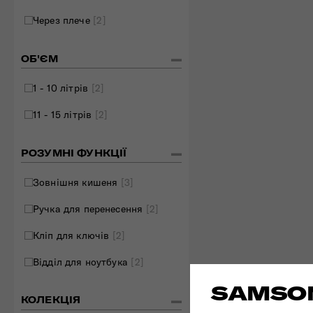
Через плече
[2]
ОБ'ЄМ
1 - 10 літрів
[2]
11 - 15 літрів
[2]
РОЗУМНІ ФУНКЦІЇ
Зовнішня кишеня
[3]
Ручка для перенесення
[2]
Кліп для ключів
[2]
Відділ для ноутбука
[2]
SAMSON
КОЛЕКЦІЯ