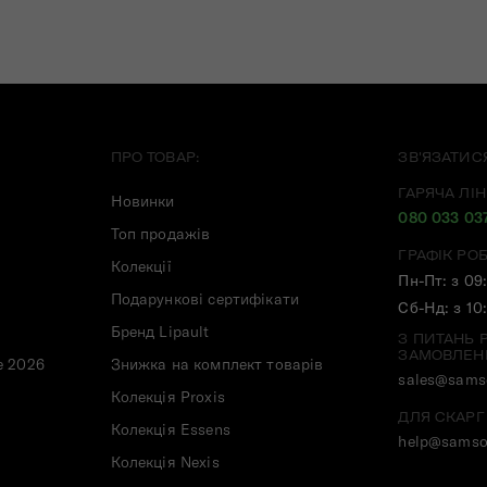
ПРО ТОВАР:
ЗВ'ЯЗАТИС
ГАРЯЧА ЛІН
Новинки
080 033 03
Топ продажів
ГРАФІК РО
Колекції
Пн-Пт: з 09
Подарункові сертифікати
Сб-Нд: з 10
Бренд Lipault
З ПИТАНЬ 
ЗАМОВЛЕН
e 2026
Знижка на комплект товарів
sales@samso
Колекція Proxis
ДЛЯ СКАРГ
Колекція Essens
help@samso
Колекція Nexis