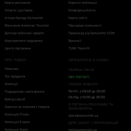
Карта магазинів
Корисні публікації
Оплата і доставка
Конфіденційність
Історія бренду Samsonite
Карта сайту
Магазини American Tourister
Програма лояльності
Договір публічної оферти
Промокод від Samsonite 2026
Корпоративні подарунки
Вакансії
Центр підтримки
TUMI Tracer®
ПРО ТОВАР:
ЗВ'ЯЗАТИСЯ З НАМИ:
Новинки
ГАРЯЧА ЛІНІЯ
Топ продажів
080 033 0371
Колекції
ГРАФІК РОБОТИ
Пн-Пт: з 09:00 до 20:00
Подарункові сертифікати
Сб-Нд: з 10:00 до 20:00
Бренд Lipault
З ПИТАНЬ РЕКЛАМИ ТА
Знижка на комплект товарів
ЗАМОВЛЕНЬ
Колекція Proxis
sales@samsonite.ua
Колекція Essens
ДЛЯ СКАРГ І ПРОПОЗИЦІЙ
Колекція Nexis
help@samsonite.ua