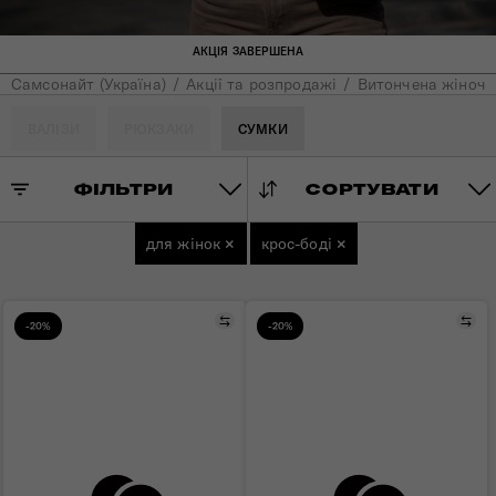
АКЦІЯ ЗАВЕРШЕНА
Самсонайт (Україна)
Акції та розпродажі
Витончена жіноча 
ВАЛІЗИ
РЮКЗАКИ
СУМКИ
ФІЛЬТРИ
СОРТУВАТИ
для жінок
×
крос-боді
×
Порівняти
Пор
-20%
-20%