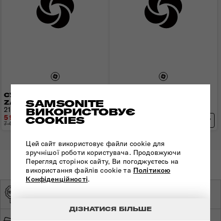
СУМКА КРОС-БОДІ
СУМКА КРОС-БОДІ
SAMSONITE
ZALIA 3.0
ZALIA 3.0
21x13,5x7,5 см | 0,3 кг | 2,5 л
32х19х9 см | 0,3 кг
ВИКОРИСТОВУЄ
5 960 грн
6 632 грн
COOKIES
7 450 грн
- 1 490 грн
8 290 грн
- 1 658 грн
Цей сайт використовує файли cookie для
зручнішої роботи користувача. Продовжуючи
Перегляд сторінок сайту, Ви погоджуєтесь на
використання файлів cookie та
Політикою
Конфіденційності
.
ОРИГІНАЛЬНА
ЕКСКЛЮЗИВНИЙ
ПРОДУКЦІЯ
ДИСТРИБ'ЮТОР
ДІЗНАТИСЯ БІЛЬШЕ
ШВИДКА ТА