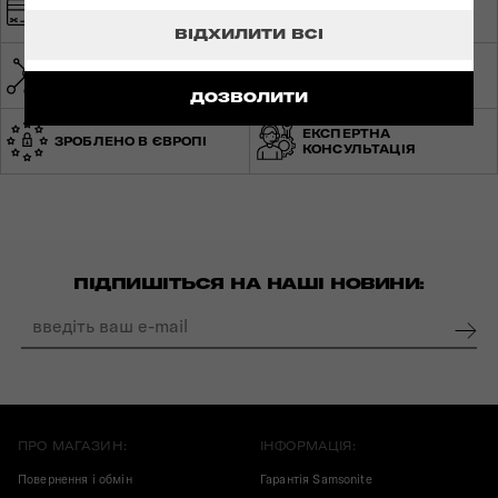
БЕЗПЕЧНА ОПЛАТА
БЕЗКОШТОВНА
ДОСТАВКА
ВІДХИЛИТИ ВСІ
МЕРЕЖА МАГАЗИНІВ ПО
СВІТОВА ГАРАНТІЯ
УКРАЇНІ
ДОЗВОЛИТИ
ЕКСПЕРТНА
ЗРОБЛЕНО В ЄВРОПІ
КОНСУЛЬТАЦІЯ
ПІДПИШІТЬСЯ НА НАШІ НОВИНИ:
ПРО МАГАЗИН:
ІНФОРМАЦІЯ:
Повернення і обмін
Гарантія Samsonite