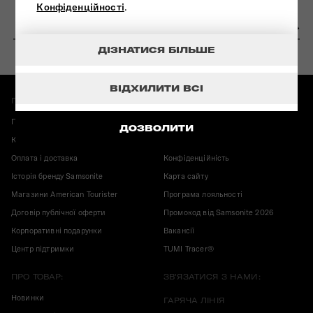
Конфіденційності
.
ДІЗНАТИСЯ БІЛЬШЕ
ВІДХИЛИТИ ВСІ
ПРО МАГАЗИН:
ІНФОРМАЦІЯ:
Повернення і обмін
Гарантія Samsonite
ДОЗВОЛИТИ
Карта магазинів
Корисні публікації
Оплата і доставка
Конфіденційність
Історія бренду Samsonite
Карта сайту
Магазини American Tourister
Програма лояльності
Договір публічної оферти
Промокод від Samsonite 2026
Корпоративні подарунки
Вакансії
Центр підтримки
TUMI Tracer®
ПРО ТОВАР:
ЗВ'ЯЗАТИСЯ З НАМИ:
Новинки
ГАРЯЧА ЛІНІЯ