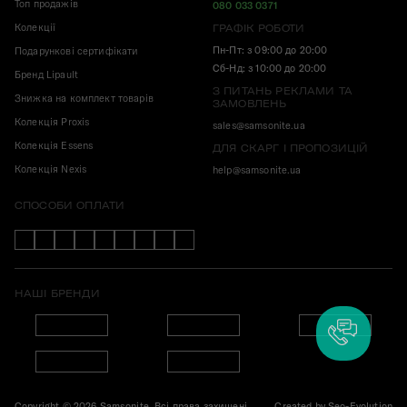
Топ продажів
080 033 0371
Колекції
ГРАФІК РОБОТИ
Пн-Пт: з 09:00 до 20:00
Подарункові сертифікати
Сб-Нд: з 10:00 до 20:00
Бренд Lipault
З ПИТАНЬ РЕКЛАМИ ТА
Знижка на комплект товарів
ЗАМОВЛЕНЬ
Колекція Proxis
sales@samsonite.ua
Колекція Essens
ДЛЯ СКАРГ І ПРОПОЗИЦІЙ
Колекція Nexis
help@samsonite.ua
СПОСОБИ ОПЛАТИ
НАШІ БРЕНДИ
Copyright © 2026 Samsonite. Всі права захищені.
Created by
Seo-Evolution