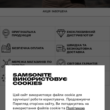
АКЦІЯ ЗАВЕРШЕНА
ОРИГІНАЛЬНА
ЕКСКЛЮЗИВНИЙ
ПРОДУКЦІЯ
ДИСТРИБ'ЮТОР
ШВИДКА ТА
БЕЗПЕЧНА ОПЛАТА
БЕЗКОШТОВНА
ДОСТАВКА
МЕРЕЖА МАГАЗИНІВ ПО
СВІТОВА ГАРАНТІЯ
УКРАЇНІ
SAMSONITE
ЕКСПЕРТНА
ВИКОРИСТОВУЄ
ЗРОБЛЕНО В ЄВРОПІ
КОНСУЛЬТАЦІЯ
COOKIES
Цей сайт використовує файли cookie для
зручнішої роботи користувача. Продовжуючи
Перегляд сторінок сайту, Ви погоджуєтесь на
використання файлів cookie та
Політикою
ПІДПИШІТЬСЯ НА НАШІ НОВИНИ: