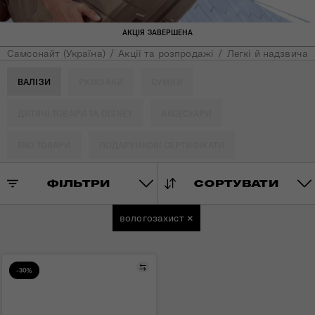
АКЦІЯ ЗАВЕРШЕНА
Самсонайт (Україна)
Акції та розпродажі
Легкі й надзвичай
ВАЛІЗИ
РЮКЗАКИ
СУМКИ
ДИТЯЧІ ТОВАРИ ТА DISNEY
АКСЕСУАРИ
ЕКО ТОВАРИ
ПОДАРУНКОВІ СЕРТИФІКАТИ
ФІЛЬТРИ
СОРТУВАТИ
вологозахист
×
Порівняти
-30%