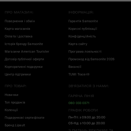
ПРО МАГАЗИН:
ІНФОРМАЦІЯ:
Повернення і обмін
Гарантія Samsonite
Карта магазинів
Корисні публікації
Оплата і доставка
Конфіденційність
Історія бренду Samsonite
Карта сайту
Магазини American Tourister
Програма лояльності
Договір публічної оферти
Промокод від Samsonite 2026
Корпоративні подарунки
Вакансії
Центр підтримки
TUMI Tracer®
ПРО ТОВАР:
ЗВ'ЯЗАТИСЯ З НАМИ:
Новинки
ГАРЯЧА ЛІНІЯ
Топ продажів
080 033 0371
Колекції
ГРАФІК РОБОТИ
Пн-Пт: з 09:00 до 20:00
Подарункові сертифікати
Сб-Нд: з 10:00 до 20:00
Бренд Lipault
З ПИТАНЬ РЕКЛАМИ ТА