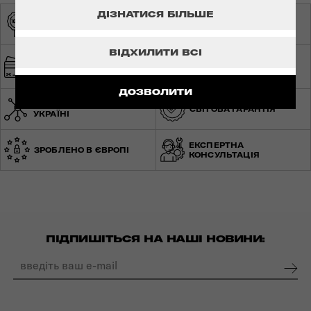
ДІЗНАТИСЯ БІЛЬШЕ
ОРИГІНАЛЬНА
ЕКСКЛЮЗИВНИЙ
ПРОДУКЦІЯ
ДИСТРИБ'ЮТОР
ВІДХИЛИТИ ВСІ
ШВИДКА ТА
БЕЗПЕЧНА ОПЛАТА
БЕЗКОШТОВНА
ДОСТАВКА
ДОЗВОЛИТИ
МЕРЕЖА МАГАЗИНІВ ПО
СВІТОВА ГАРАНТІЯ
УКРАЇНІ
ЕКСПЕРТНА
ЗРОБЛЕНО В ЄВРОПІ
КОНСУЛЬТАЦІЯ
ПІДПИШІТЬСЯ НА НАШІ НОВИНИ: