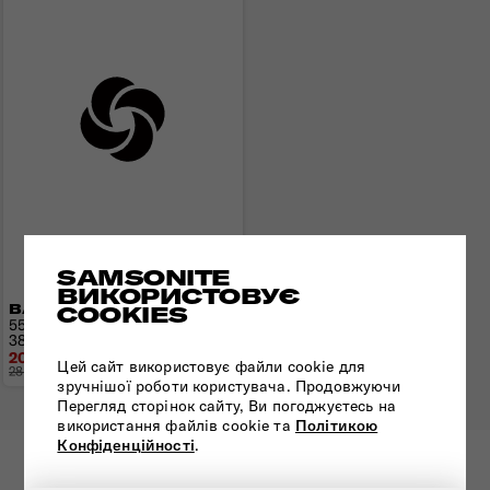
SAMSONITE
ВИКОРИСТОВУЄ
COOKIES
ВАЛІЗА 55 СМ ATTRIX
55x40x20(23) см | 2,2 кг |
38(44) л
20 118 грн
Цей сайт використовує файли cookie для
28 740 грн
- 8 622 грн
зручнішої роботи користувача. Продовжуючи
Перегляд сторінок сайту, Ви погоджуєтесь на
використання файлів cookie та
Політикою
Конфіденційності
.