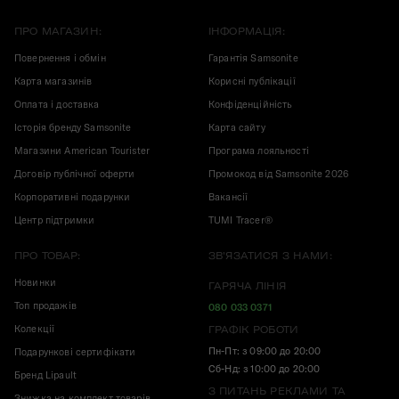
ПРО МАГАЗИН:
ІНФОРМАЦІЯ:
Повернення і обмін
Гарантія Samsonite
Карта магазинів
Корисні публікації
Оплата і доставка
Конфіденційність
Історія бренду Samsonite
Карта сайту
Магазини American Tourister
Програма лояльності
Договір публічної оферти
Промокод від Samsonite 2026
Корпоративні подарунки
Вакансії
Центр підтримки
TUMI Tracer®
ПРО ТОВАР:
ЗВ'ЯЗАТИСЯ З НАМИ:
Новинки
ГАРЯЧА ЛІНІЯ
Топ продажів
080 033 0371
Колекції
ГРАФІК РОБОТИ
Пн-Пт: з 09:00 до 20:00
Подарункові сертифікати
Сб-Нд: з 10:00 до 20:00
Бренд Lipault
З ПИТАНЬ РЕКЛАМИ ТА
Знижка на комплект товарів