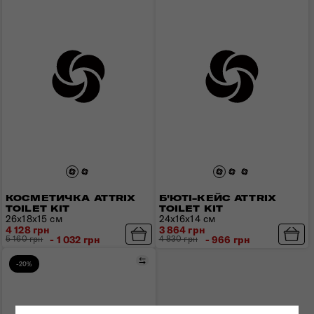
КОСМЕТИЧКА ATTRIX
Б'ЮТІ-КЕЙС ATTRIX
TOILET KIT
TOILET KIT
26x18x15 см
24x16x14 см
4 128 грн
3 864 грн
5 160 грн
- 1 032 грн
4 830 грн
- 966 грн
Порівняти
-20%