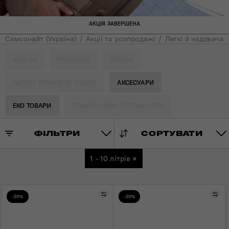
АКЦІЯ ЗАВЕРШЕНА
Самсонайт (Україна)
Акції та розпродажі
Легкі й надзвичайн
ВАЛІЗИ
РЮКЗАКИ
СУМКИ
ДИТЯЧІ ТОВАРИ ТА DISNEY
АКСЕСУАРИ
ЕКО ТОВАРИ
ПОДАРУНКОВІ СЕРТИФІКАТИ
ФІЛЬТРИ
СОРТУВАТИ
1 - 10 літрів
×
Порівняти
Пор
-20%
-20%