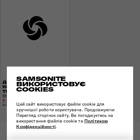
SAMSONITE
ДОРОЖНЯ СУМКА НА
ВИКОРИСТОВУЄ
КОЛЕСАХ URBAN
COOKIES
TRACK DISNEY
55x35x20 см | 2,5 кг | 55 л
7 216 грн
Цей сайт використовує файли cookie для
9 020 грн
- 1 804 грн
зручнішої роботи користувача. Продовжуючи
Перегляд сторінок сайту, Ви погоджуєтесь на
використання файлів cookie та
Політикою
Конфіденційності
.