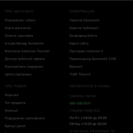
ПРО МАГАЗИН:
ІНФОРМАЦІЯ:
Повернення і обмін
Гарантія Samsonite
Карта магазинів
Корисні публікації
Оплата і доставка
Конфіденційність
Історія бренду Samsonite
Карта сайту
Магазини American Tourister
Програма лояльності
Договір публічної оферти
Промокод від Samsonite 2026
Корпоративні подарунки
Вакансії
Центр підтримки
TUMI Tracer®
ПРО ТОВАР:
ЗВ'ЯЗАТИСЯ З НАМИ:
Новинки
ГАРЯЧА ЛІНІЯ
Топ продажів
080 033 0371
Колекції
ГРАФІК РОБОТИ
Пн-Пт: з 09:00 до 20:00
Подарункові сертифікати
Сб-Нд: з 10:00 до 20:00
Бренд Lipault
З ПИТАНЬ РЕКЛАМИ ТА