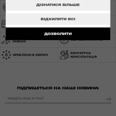
ДІЗНАТИСЯ БІЛЬШЕ
ОРИГІНАЛЬНА
ЕКСКЛЮЗИВНИЙ
ПРОДУКЦІЯ
ДИСТРИБ'ЮТОР
ВІДХИЛИТИ ВСІ
ШВИДКА ТА
БЕЗПЕЧНА ОПЛАТА
БЕЗКОШТОВНА
ДОСТАВКА
ДОЗВОЛИТИ
МЕРЕЖА МАГАЗИНІВ ПО
СВІТОВА ГАРАНТІЯ
УКРАЇНІ
ЕКСПЕРТНА
ЗРОБЛЕНО В ЄВРОПІ
КОНСУЛЬТАЦІЯ
ПІДПИШІТЬСЯ НА НАШІ НОВИНИ: