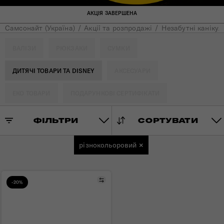
АКЦІЯ ЗАВЕРШЕНА
Самсонайт (Україна)
Акції та розпродажі
Незабутні канікул
ВАЛІЗИ
РЮКЗАКИ
СУМКИ
ДИТЯЧІ ТОВАРИ ТА DISNEY
АКСЕСУАРИ
ЕКО ТОВАРИ
ПОДАРУНКОВІ СЕРТИФІКАТИ
ФІЛЬТРИ
СОРТУВАТИ
різнокольоровий
×
Порівняти
-20%