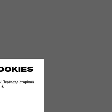
OOKIES
и Перегляд сторінок
ті
.