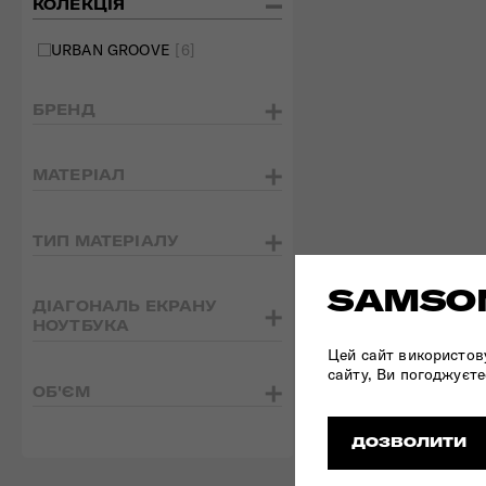
КОЛЕКЦІЯ
URBAN GROOVE
[6]
БРЕНД
МАТЕРІАЛ
ТИП МАТЕРІАЛУ
SAMSON
ДІАГОНАЛЬ ЕКРАНУ
НОУТБУКА
Цей сайт використов
сайту, Ви погоджуєте
ОБ'ЄМ
ДОЗВОЛИТИ