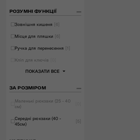
Складані сумки
РОЗУМНІ ФУНКЦІЇ
Дивитись все
Зовнішня кишеня
[6]
Місце для пляшки
[6]
Ручка для перенесення
[1]
Кліп для ключів
[0]
ПОКАЗАТИ ВСЕ
ЗА РОЗМІРОМ
Маленькі рюкзаки (25 - 40
[0]
см)
Середні рюкзаки (40 -
[5]
45см)