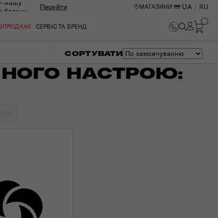
— нашу
Перейти
UA
RU
МАГАЗИНИ
ю багажу
ОЗПРОДАЖІ
СЕРВІС ТА БРЕНД
СОРТУВАТИ
НОГО НАСТРОЮ:
КАТИ
ИЙ ЦЕНТР В КИЄВІ