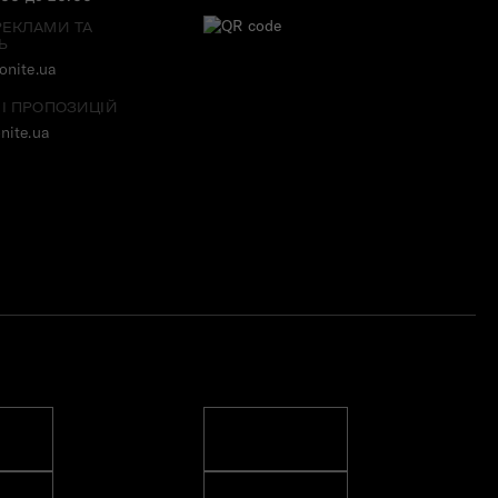
РЕКЛАМИ ТА
Ь
nite.ua
 І ПРОПОЗИЦІЙ
nite.ua