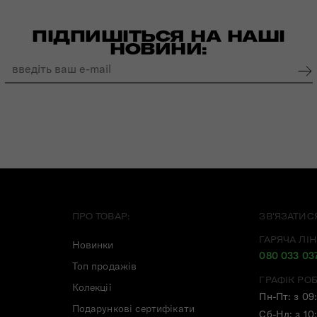
ПІДПИШІТЬСЯ НА НАШІ
НОВИНИ:
ПРО ТОВАР:
ЗВ'ЯЗАТИС
ГАРЯЧА ЛІН
Новинки
080 033 03
Топ продажів
ГРАФІК РО
Колекції
Пн-Пт: з 09
Подарункові сертифікати
Сб-Нд: з 10