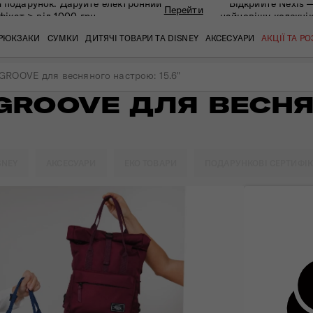
 подарунок. Даруйте eлектронний
Відкрийте Nexis 
Перейти
фікат > від 1000 грн
найновішу колекці
РЮКЗАКИ
СУМКИ
ДИТЯЧІ ТОВАРИ ТА DISNEY
АКСЕСУАРИ
АКЦІЇ ТА Р
ROOVE для весняного настрою: 15.6"
GROOVE ДЛЯ ВЕСНЯ
кат
кат
кат
кат
кат
кат
SNEY
АКСЕСУАРИ
ЕКО ТОВАРИ
ПОДАРУНКОВІ СЕРТИФІ
 ЗАПИТАННЯ
СЕРВІСН