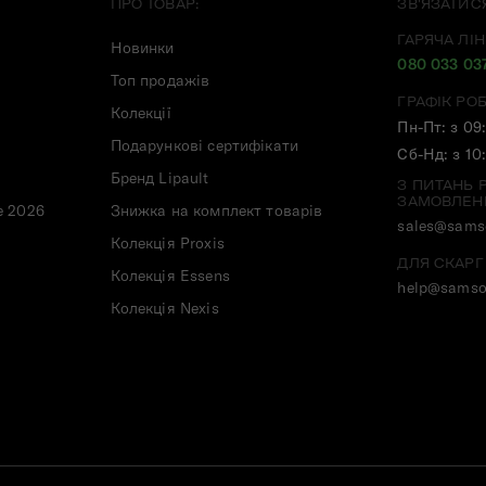
ПРО ТОВАР:
ЗВ'ЯЗАТИС
ГАРЯЧА ЛІН
Новинки
080 033 03
Топ продажів
ГРАФІК РО
Колекції
Пн-Пт: з 09
Подарункові сертифікати
Сб-Нд: з 10
Бренд Lipault
З ПИТАНЬ 
ЗАМОВЛЕН
e 2026
Знижка на комплект товарів
sales@samso
Колекція Proxis
ДЛЯ СКАРГ
Колекція Essens
help@samso
Колекція Nexis