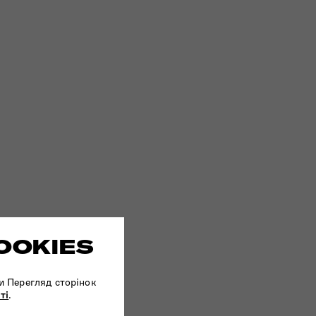
OOKIES
и Перегляд сторінок
ті
.