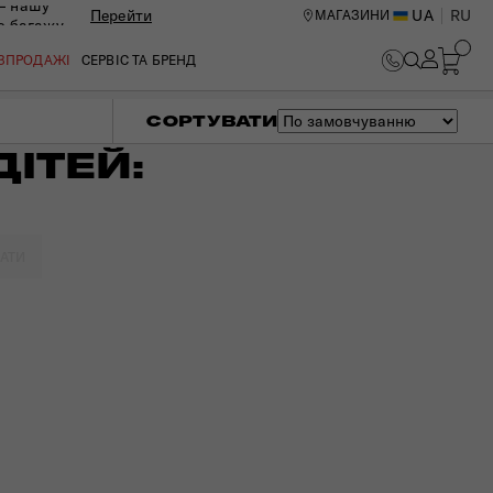
— нашу
Перейти
UA
RU
МАГАЗИНИ
ю багажу
ОЗПРОДАЖІ
СЕРВІС ТА БРЕНД
СОРТУВАТИ
ІТЕЙ:
КАТИ
ИЙ ЦЕНТР В КИЄВІ