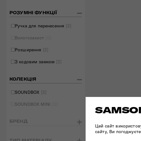
РОЗУМНІ ФУНКЦІЇ
Ручка для перенесення
[2]
Вологозахист
[0]
Розширення
[2]
З кодовим замком
[2]
КОЛЕКЦІЯ
SOUNDBOX
[2]
SOUNDBOX MINI
[0]
SAMSON
БРЕНД
Цей сайт використов
сайту, Ви погоджуєте
ТИП МАТЕРІАЛУ