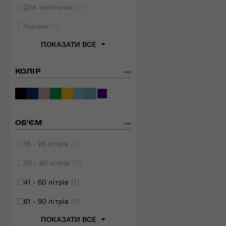
Для хлопчиків
[0]
Складані сумки
Унісекс
[0]
Дивитись все
ПОКАЗАТИ ВСЕ
КОЛІР
ОБ'ЄМ
16 - 25 літрів
[0]
26 - 40 літрів
[0]
41 - 60 літрів
[1]
61 - 90 літрів
[1]
ПОКАЗАТИ ВСЕ