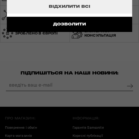
ДОСТАВКА
ВІДХИЛИТИ ВСІ
МЕРЕЖА МАГАЗИНІВ ПО
СВІТОВА ГАРАНТІЯ
УКРАЇНІ
ДОЗВОЛИТИ
ЕКСПЕРТНА
ЗРОБЛЕНО В ЄВРОПІ
КОНСУЛЬТАЦІЯ
ПІДПИШІТЬСЯ НА НАШІ НОВИНИ:
ПРО МАГАЗИН:
ІНФОРМАЦІЯ:
Повернення і обмін
Гарантія Samsonite
Карта магазинів
Корисні публікації