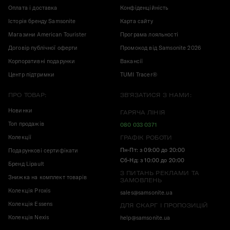
Оплата і доставка
Конфіденційність
Історія бренду Samsonite
Карта сайту
Магазини American Tourister
Програма лояльності
Договір публічної оферти
Промокод від Samsonite 2026
Корпоративні подарунки
Вакансії
Центр підтримки
TUMI Tracer®
ПРО ТОВАР:
ЗВ'ЯЗАТИСЯ З НАМИ:
Новинки
ГАРЯЧА ЛІНІЯ
Топ продажів
080 033 0371
Колекції
ГРАФІК РОБОТИ
Пн-Пт: з 09:00 до 20:00
Подарункові сертифікати
Сб-Нд: з 10:00 до 20:00
Бренд Lipault
З ПИТАНЬ РЕКЛАМИ ТА
Знижка на комплект товарів
ЗАМОВЛЕНЬ
Колекція Proxis
sales@samsonite.ua
Колекція Essens
ДЛЯ СКАРГ І ПРОПОЗИЦІЙ
Колекція Nexis
help@samsonite.ua