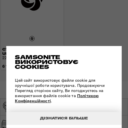
СУМКА КРОС-БОДІ
URBAN-EYE
SAMSONITE
22x15x8 см | 0,3 кг | 3 л
ВИКОРИСТОВУЄ
COOKIES
6 150 грн
Цей сайт використовує файли cookie для
зручнішої роботи користувача. Продовжуючи
Перегляд сторінок сайту, Ви погоджуєтесь на
використання файлів cookie та
Політикою
Конфіденційності
.
ОРИГІНАЛЬНА
ЕКСКЛЮЗИВНИЙ
ПРОДУКЦІЯ
ДИСТРИБ'ЮТОР
ДІЗНАТИСЯ БІЛЬШЕ
ШВИДКА ТА
БЕЗПЕЧНА ОПЛАТА
БЕЗКОШТОВНА