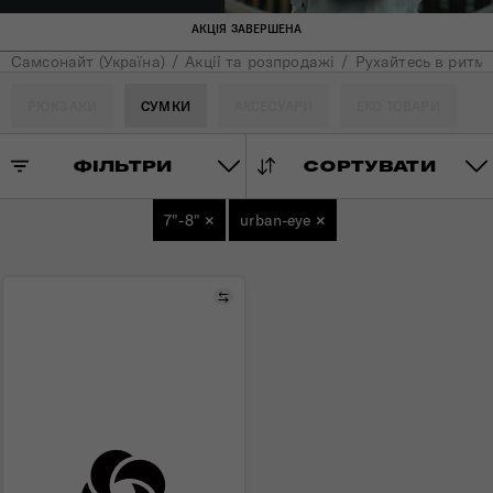
АКЦІЯ ЗАВЕРШЕНА
Самсонайт (Україна)
Акції та розпродажі
Рухайтесь в ритмі
РЮКЗАКИ
СУМКИ
АКСЕСУАРИ
ЕКО ТОВАРИ
ФІЛЬТРИ
СОРТУВАТИ
7"-8"
×
urban-eye
×
Порівняти