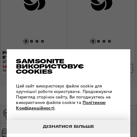
РЮКЗАК 14,1" URBAN-
РЮКЗАК 15,6" URBAN-
EYE
EYE
SAMSONITE
41x28x16 см | 1 кг | 15 л
43x30x18 см | 1,1 кг | 18,5 л
ВИКОРИСТОВУЄ
14 688 грн
15 752 грн
COOKIES
18 360 грн
- 3 672 грн
19 690 грн
- 3 938 грн
Цей сайт використовує файли cookie для
зручнішої роботи користувача. Продовжуючи
Перегляд сторінок сайту, Ви погоджуєтесь на
використання файлів cookie та
Політикою
Конфіденційності
.
ОРИГІНАЛЬНА
ЕКСКЛЮЗИВНИЙ
ПРОДУКЦІЯ
ДИСТРИБ'ЮТОР
ДІЗНАТИСЯ БІЛЬШЕ
ШВИДКА ТА
БЕЗПЕЧНА ОПЛАТА
БЕЗКОШТОВНА