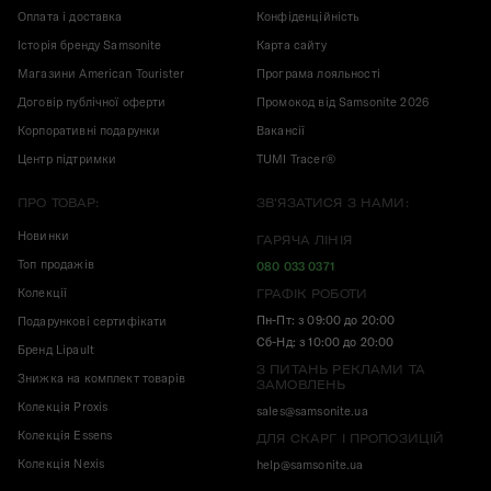
Оплата і доставка
Конфіденційність
Історія бренду Samsonite
Карта сайту
Магазини American Tourister
Програма лояльності
Договір публічної оферти
Промокод від Samsonite 2026
Корпоративні подарунки
Вакансії
Центр підтримки
TUMI Tracer®
ПРО ТОВАР:
ЗВ'ЯЗАТИСЯ З НАМИ:
Новинки
ГАРЯЧА ЛІНІЯ
Топ продажів
080 033 0371
Колекції
ГРАФІК РОБОТИ
Пн-Пт: з 09:00 до 20:00
Подарункові сертифікати
Сб-Нд: з 10:00 до 20:00
Бренд Lipault
З ПИТАНЬ РЕКЛАМИ ТА
Знижка на комплект товарів
ЗАМОВЛЕНЬ
Колекція Proxis
sales@samsonite.ua
Колекція Essens
ДЛЯ СКАРГ І ПРОПОЗИЦІЙ
Колекція Nexis
help@samsonite.ua