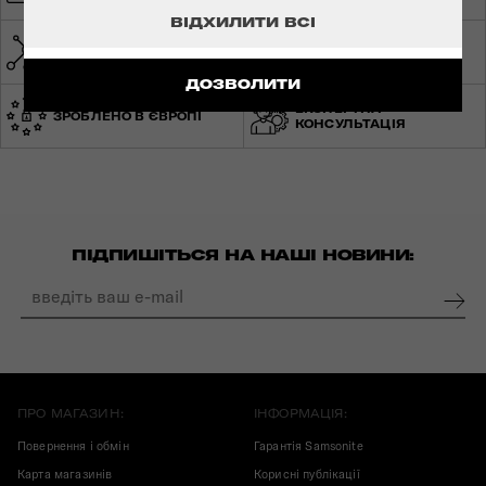
ДОСТАВКА
ВІДХИЛИТИ ВСІ
МЕРЕЖА МАГАЗИНІВ ПО
СВІТОВА ГАРАНТІЯ
УКРАЇНІ
ДОЗВОЛИТИ
ЕКСПЕРТНА
ЗРОБЛЕНО В ЄВРОПІ
КОНСУЛЬТАЦІЯ
ПІДПИШІТЬСЯ НА НАШІ НОВИНИ:
ПРО МАГАЗИН:
ІНФОРМАЦІЯ:
Повернення і обмін
Гарантія Samsonite
Карта магазинів
Корисні публікації