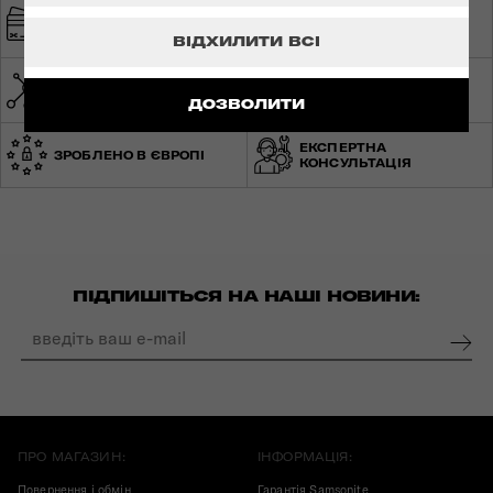
ШВИДКА ТА
БЕЗПЕЧНА ОПЛАТА
БЕЗКОШТОВНА
ДОСТАВКА
ВІДХИЛИТИ ВСІ
МЕРЕЖА МАГАЗИНІВ ПО
СВІТОВА ГАРАНТІЯ
УКРАЇНІ
ДОЗВОЛИТИ
ЕКСПЕРТНА
ЗРОБЛЕНО В ЄВРОПІ
КОНСУЛЬТАЦІЯ
ПІДПИШІТЬСЯ НА НАШІ НОВИНИ:
ПРО МАГАЗИН:
ІНФОРМАЦІЯ:
Повернення і обмін
Гарантія Samsonite