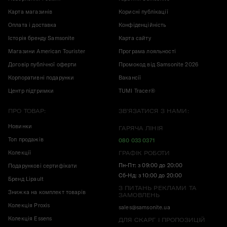
Карта магазинів
Корисні публікації
Оплата і доставка
Конфіденційність
Історія бренду Samsonite
Карта сайту
Магазини American Tourister
Програма лояльності
Договір публічної оферти
Промокод від Samsonite 2026
Корпоративні подарунки
Вакансії
Центр підтримки
TUMI Tracer®
ПРО ТОВАР:
ЗВ'ЯЗАТИСЯ З НАМИ:
Новинки
ГАРЯЧА ЛІНІЯ
Топ продажів
080 033 0371
Колекції
ГРАФІК РОБОТИ
Пн-Пт: з 09:00 до 20:00
Подарункові сертифікати
Сб-Нд: з 10:00 до 20:00
Бренд Lipault
З ПИТАНЬ РЕКЛАМИ ТА
Знижка на комплект товарів
ЗАМОВЛЕНЬ
Колекція Proxis
sales@samsonite.ua
Колекція Essens
ДЛЯ СКАРГ І ПРОПОЗИЦІЙ