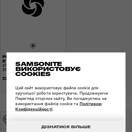
РЮКЗАК 17,3" URBAN-
EYE
SAMSONITE
47x32x22(25) см | 1,4 кг |
ВИКОРИСТОВУЄ
26(35) л
COOKIES
22 220 грн
Цей сайт використовує файли cookie для
зручнішої роботи користувача. Продовжуючи
Перегляд сторінок сайту, Ви погоджуєтесь на
використання файлів cookie та
Політикою
Конфіденційності
.
ОРИГІНАЛЬНА
ЕКСКЛЮЗИВНИЙ
ПРОДУКЦІЯ
ДИСТРИБ'ЮТОР
ДІЗНАТИСЯ БІЛЬШЕ