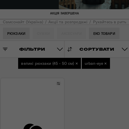
АКЦІЯ ЗАВЕРШЕНА
Самсонайт (Україна)
Акції та розпродажі
Рухайтесь в ритмі
РЮКЗАКИ
СУМКИ
АКСЕСУАРИ
ЕКО ТОВАРИ
ФІЛЬТРИ
СОРТУВАТИ
великі рюкзаки (45 - 50 см)
×
urban-eye
×
Порівняти