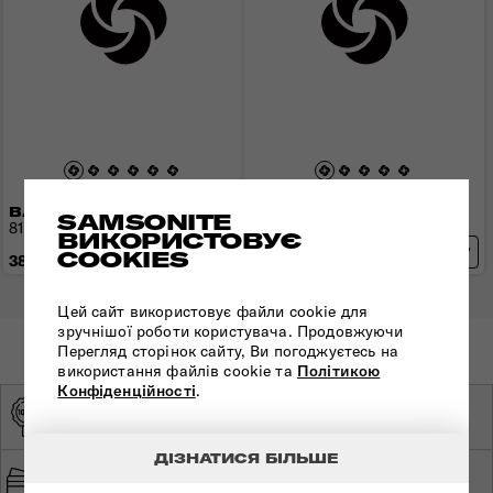
ВАЛІЗА 81 СМ C-LITE
ВАЛІЗА 86 C-LITE
SAMSONITE
81x55x34 см | 3 кг | 123 л
86x58x36 см | 3,5 кг | 144 л
ВИКОРИСТОВУЄ
COOKIES
38 090 грн
40 340 грн
Цей сайт використовує файли cookie для
зручнішої роботи користувача. Продовжуючи
Перегляд сторінок сайту, Ви погоджуєтесь на
використання файлів cookie та
Політикою
Конфіденційності
.
ОРИГІНАЛЬНА
ЕКСКЛЮЗИВНИЙ
ПРОДУКЦІЯ
ДИСТРИБ'ЮТОР
ДІЗНАТИСЯ БІЛЬШЕ
ШВИДКА ТА
БЕЗПЕЧНА ОПЛАТА
БЕЗКОШТОВНА