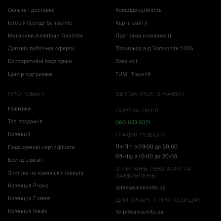
Оплата і доставка
Конфіденційність
Історія бренду Samsonite
Карта сайту
Магазини American Tourister
Програма лояльності
Договір публічної оферти
Промокод від Samsonite 2026
Корпоративні подарунки
Вакансії
Центр підтримки
TUMI Tracer®
ПРО ТОВАР:
ЗВ'ЯЗАТИСЯ З НАМИ:
Новинки
ГАРЯЧА ЛІНІЯ
Топ продажів
080 033 0371
Колекції
ГРАФІК РОБОТИ
Пн-Пт: з 09:00 до 20:00
Подарункові сертифікати
Сб-Нд: з 10:00 до 20:00
Бренд Lipault
З ПИТАНЬ РЕКЛАМИ ТА
Знижка на комплект товарів
ЗАМОВЛЕНЬ
Колекція Proxis
sales@samsonite.ua
Колекція Essens
ДЛЯ СКАРГ І ПРОПОЗИЦІЙ
Колекція Nexis
help@samsonite.ua