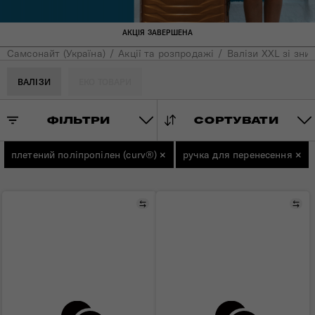
АКЦІЯ ЗАВЕРШЕНА
Самсонайт (Україна)
Акції та розпродажі
Валізи XXL зі зни
ВАЛІЗИ
ЕКО ТОВАРИ
ФІЛЬТРИ
СОРТУВАТИ
плетений поліпропілен (curv®)
×
ручка для перенесення
×
Порівняти
Пор