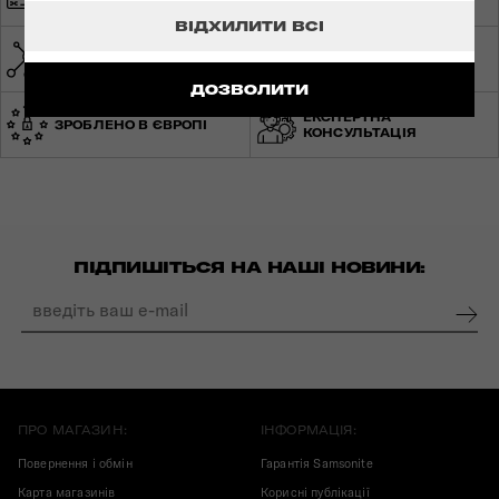
ДОСТАВКА
ВІДХИЛИТИ ВСІ
МЕРЕЖА МАГАЗИНІВ ПО
СВІТОВА ГАРАНТІЯ
УКРАЇНІ
ДОЗВОЛИТИ
ЕКСПЕРТНА
ЗРОБЛЕНО В ЄВРОПІ
КОНСУЛЬТАЦІЯ
ПІДПИШІТЬСЯ НА НАШІ НОВИНИ:
ПРО МАГАЗИН:
ІНФОРМАЦІЯ:
Повернення і обмін
Гарантія Samsonite
Карта магазинів
Корисні публікації