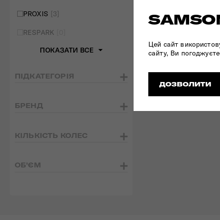
PROXIS
[3]
SAMSON
RESPARK
[0]
Цей сайт використов
ПОКАЗАТИ ВСЕ
сайту, Ви погоджуєте
ПІДКАТЕГОРІЯ
ДОЗВОЛИТИ
БРЕНД
КІЛЬКІСТЬ КОЛЕС
ОБ'ЄМ