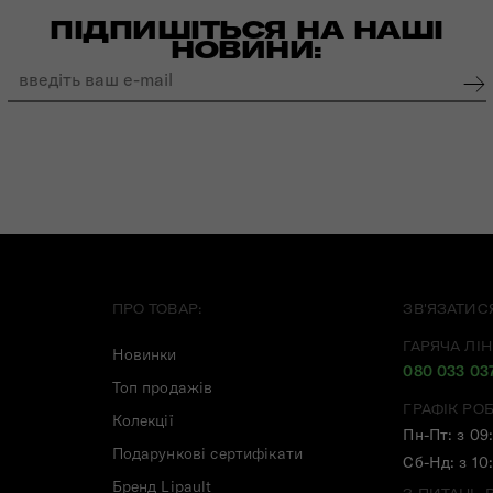
ПІДПИШІТЬСЯ НА НАШІ
НОВИНИ:
ПРО ТОВАР:
ЗВ'ЯЗАТИС
ГАРЯЧА ЛІН
Новинки
080 033 03
Топ продажів
ГРАФІК РО
Колекції
Пн-Пт: з 09
Подарункові сертифікати
Сб-Нд: з 10
Бренд Lipault