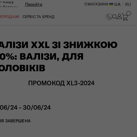
— нашу
Перейти
UA
RU
МАГАЗИНИ
ю багажу
ОЗПРОДАЖІ
СЕРВІС ТА БРЕНД
АЛІЗИ XXL ЗІ ЗНИЖКОЮ
10%: ВАЛІЗИ, ДЛЯ
ОЛОВІКІВ
ПРОМОКОД XL3-2024
/06/24 - 30/06/24
ИЙ ЦЕНТР В КИЄВІ
ІЯ ЗАВЕРШЕНА