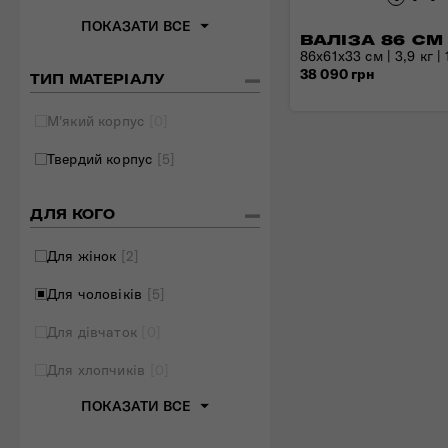
Складані сумки
ПОКАЗАТИ ВСЕ
ВАЛІЗА 86 СМ
Дивитись все
86x61x33 см | 3,9 кг | 
38 090 грн
ТИП МАТЕРІАЛУ
М'який корпус
[0]
Твердий корпус
[5]
ДЛЯ КОГО
Для жінок
[2]
Для чоловіків
[5]
Для дівчаток
[0]
Для хлопчиків
[0]
ПОКАЗАТИ ВСЕ