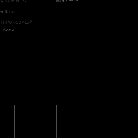
РЕКЛАМИ ТА
Ь
nite.ua
 І ПРОПОЗИЦІЙ
nite.ua