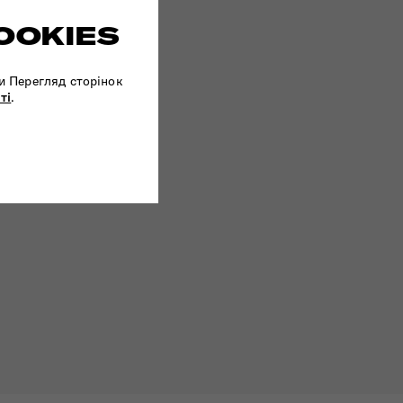
OOKIES
и Перегляд сторінок
ті
.