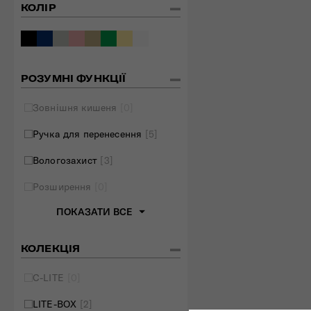
КОЛІР
РОЗУМНІ ФУНКЦІЇ
Зовнішня кишеня
[0]
Ручка для перенесення
[5]
Вологозахист
[3]
Розширення
[0]
ПОКАЗАТИ ВСЕ
КОЛЕКЦІЯ
C-LITE
[0]
LITE-BOX
[2]