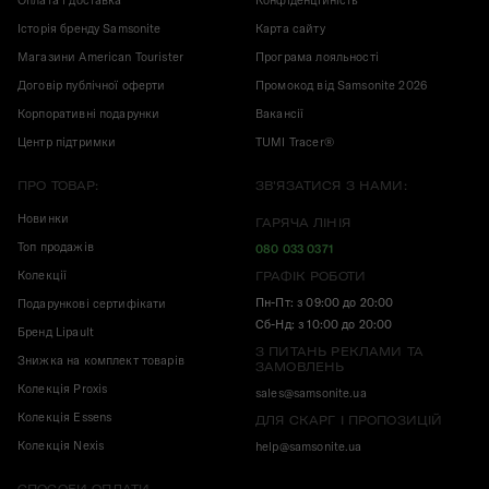
Оплата і доставка
Конфіденційність
Історія бренду Samsonite
Карта сайту
Магазини American Tourister
Програма лояльності
Договір публічної оферти
Промокод від Samsonite 2026
Корпоративні подарунки
Вакансії
Центр підтримки
TUMI Tracer®
ПРО ТОВАР:
ЗВ'ЯЗАТИСЯ З НАМИ:
Новинки
ГАРЯЧА ЛІНІЯ
Топ продажів
080 033 0371
Колекції
ГРАФІК РОБОТИ
Пн-Пт: з 09:00 до 20:00
Подарункові сертифікати
Сб-Нд: з 10:00 до 20:00
Бренд Lipault
З ПИТАНЬ РЕКЛАМИ ТА
Знижка на комплект товарів
ЗАМОВЛЕНЬ
Колекція Proxis
sales@samsonite.ua
Колекція Essens
ДЛЯ СКАРГ І ПРОПОЗИЦІЙ
Колекція Nexis
help@samsonite.ua