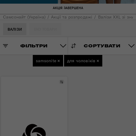
АКЦІЯ ЗАВЕРШЕНА
Самсонайт (Україна)
Акції та розпродажі
Валізи XXL зі зни
ВАЛІЗИ
ЕКО ТОВАРИ
ФІЛЬТРИ
СОРТУВАТИ
samsonite
×
для чоловіків
×
Порівняти