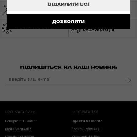
ВІДХИЛИТИ ВСІ
МЕРЕЖА МАГАЗИНІВ ПО
СВІТОВА ГАРАНТІЯ
УКРАЇНІ
ДОЗВОЛИТИ
ЕКСПЕРТНА
ЗРОБЛЕНО В ЄВРОПІ
КОНСУЛЬТАЦІЯ
ПІДПИШІТЬСЯ НА НАШІ НОВИНИ:
ПРО МАГАЗИН:
ІНФОРМАЦІЯ:
Повернення і обмін
Гарантія Samsonite
Карта магазинів
Корисні публікації