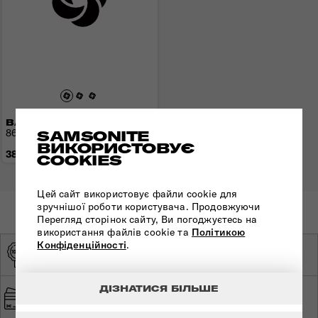
ВАЛІЗА 86 СМ PROXIS
86x61x33 см | 3,9 кг | 147 л
SAMSONITE
ВИКОРИСТОВУЄ
38 090 грн
COOKIES
Цей сайт використовує файли cookie для
зручнішої роботи користувача. Продовжуючи
Перегляд сторінок сайту, Ви погоджуєтесь на
використання файлів cookie та
Політикою
Конфіденційності
.
ОРИГІНАЛЬНА
ЕКСКЛЮЗИВНИЙ
ПРОДУКЦІЯ
ДИСТРИБ'ЮТОР
ДІЗНАТИСЯ БІЛЬШЕ
ШВИДКА ТА
БЕЗПЕЧНА ОПЛАТА
БЕЗКОШТОВНА
ДОСТАВКА