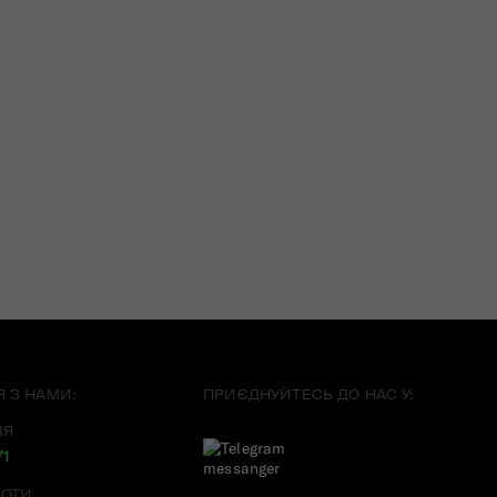
Я З НАМИ:
ПРИЄДНУЙТЕСЬ ДО НАС У:
ІЯ
71
БОТИ