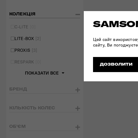
КОЛЕКЦІЯ
SAMSON
C-LITE
[0]
LITE-BOX
[2]
Цей сайт використов
сайту, Ви погоджуєте
PROXIS
[3]
RESPARK
[0]
ДОЗВОЛИТИ
ПОКАЗАТИ ВСЕ
БРЕНД
КІЛЬКІСТЬ КОЛЕС
ОБ'ЄМ