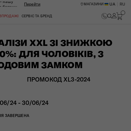
— нашу
Перейти
UA
RU
МАГАЗИНИ
ю багажу
ОЗПРОДАЖІ
СЕРВІС ТА БРЕНД
АЛІЗИ XXL ЗІ ЗНИЖКОЮ
10%: ДЛЯ ЧОЛОВІКІВ, З
ОДОВИМ ЗАМКОМ
ПРОМОКОД XL3-2024
/06/24 - 30/06/24
ИЙ ЦЕНТР В КИЄВІ
ІЯ ЗАВЕРШЕНА