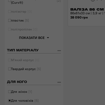
[2]
(Curv®)
Складані сумки
ВАЛІЗА 86 СМ
поліестер
[0]
Дивитись все
86x61x33 см | 3,9 кг | 
38 090 грн
пластик
[5]
поліпропілен
[0]
ПОКАЗАТИ ВСЕ
ТИП МАТЕРІАЛУ
М'який корпус
[0]
Твердий корпус
[5]
ДЛЯ КОГО
Для жінок
[1]
Для чоловіків
[5]