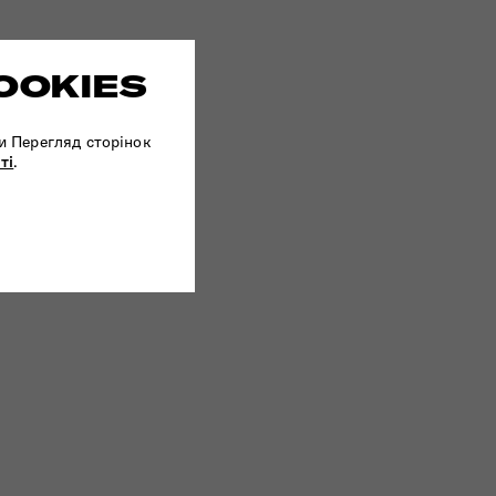
OOKIES
и Перегляд сторінок
ті
.