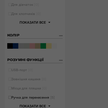
Для дівчаток
[0]
Для хлопчиків
[0]
ПОКАЗАТИ ВСЕ
КОЛІР
РОЗУМНІ ФУНКЦІЇ
USB-порт
[0]
Зовнішня кишеня
[0]
Місце для пляшки
[0]
Ручка для перенесення
[5]
ПОКАЗАТИ ВСЕ