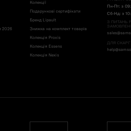
Колекції
Пн-Пт: з 09
Подарункові сертифікати
Сб-Нд: з 10
Бренд Lipault
З ПИТАНЬ 
ЗАМОВЛЕН
e 2026
Знижка на комплект товарів
sales@samso
Колекція Proxis
ДЛЯ СКАРГ
Колекція Essens
help@samso
Колекція Nexis