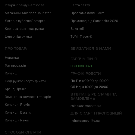
Історія бренду Samsonite
Карта сайту
Магазини American Tourister
Програма лояльності
Договір публічної оферти
Промокод від Samsonite 2026
Корпоративні подарунки
Вакансії
Центр підтримки
TUMI Tracer®
ПРО ТОВАР:
ЗВ'ЯЗАТИСЯ З НАМИ:
Новинки
ГАРЯЧА ЛІНІЯ
Топ продажів
080 033 0371
Колекції
ГРАФІК РОБОТИ
Пн-Пт: з 09:00 до 20:00
Подарункові сертифікати
Сб-Нд: з 10:00 до 20:00
Бренд Lipault
З ПИТАНЬ РЕКЛАМИ ТА
Знижка на комплект товарів
ЗАМОВЛЕНЬ
Колекція Proxis
sales@samsonite.ua
Колекція Essens
ДЛЯ СКАРГ І ПРОПОЗИЦІЙ
Колекція Nexis
help@samsonite.ua
СПОСОБИ ОПЛАТИ