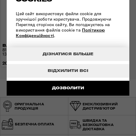
Цей сайт використовує файли cookie для
зручнішої роботи користувача. Продовжуючи
Перегляд сторінок сайту, Ви погоджуєтесь на
використання файлів cookie та
Політикою
Конфіденційності
.
ВАЛІЗА 81 СМ UPSCAPE
81x54x34(37) см | 3,9 кг |
133(145) л
ДІЗНАТИСЯ БІЛЬШЕ
20 670 грн
ВІДХИЛИТИ ВСІ
ДОЗВОЛИТИ
ОРИГІНАЛЬНА
ЕКСКЛЮЗИВНИЙ
ПРОДУКЦІЯ
ДИСТРИБ'ЮТОР
ШВИДКА ТА
БЕЗПЕЧНА ОПЛАТА
БЕЗКОШТОВНА
ДОСТАВКА