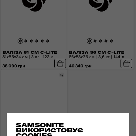
ВАЛІЗА 81 СМ C-LITE
ВАЛІЗА 86 СМ C-LITE
81x55x34 см | 3 кг | 123 л
86x58x36 см | 3,6 кг | 144 л
38 090 грн
40 340 грн
Порівняти
SAMSONITE
ВИКОРИСТОВУЄ
COOKIES