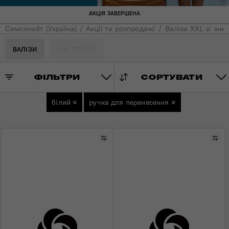
АКЦІЯ ЗАВЕРШЕНА
Самсонайт (Україна)
Акції та розпродажі
Валізи XXL зі зни
ВАЛІЗИ
ЕКО ТОВАРИ
ФІЛЬТРИ
СОРТУВАТИ
білий
×
ручка для перенесення
×
Порівняти
Пор