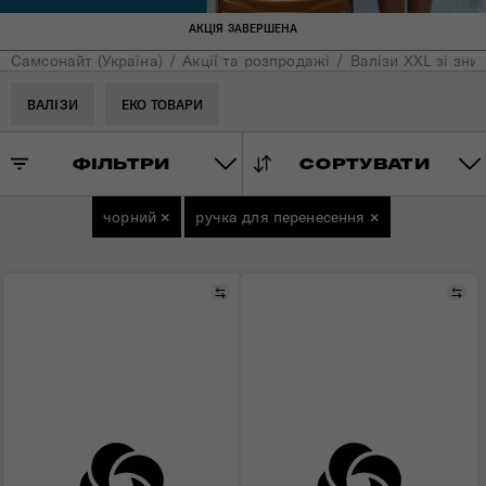
АКЦІЯ ЗАВЕРШЕНА
Самсонайт (Україна)
Акції та розпродажі
Валізи XXL зі зни
ВАЛІЗИ
ЕКО ТОВАРИ
ФІЛЬТРИ
СОРТУВАТИ
чорний
×
ручка для перенесення
×
Порівняти
Пор