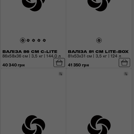
ВАЛІЗА 86 СМ C-LITE
ВАЛІЗА 81 СМ LITE-BOX
86x58x36 см | 3,5 кг | 144,0 л
81x53x31 см | 3,5 кг | 124 л
40 340 грн
41 350 грн
Порівняти
Пор