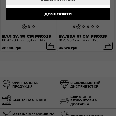
ДОЗВОЛИТИ
ВАЛІЗА 86 СМ PROXIS
ВАЛІЗА 81 СМ PROXIS
86x61x33 см | 3,9 кг | 147 л
81x57x32 см | 4 кг | 125 л
38 090 грн
35 520 грн
ОРИГІНАЛЬНА
ЕКСКЛЮЗИВНИЙ
ПРОДУКЦІЯ
ДИСТРИБ'ЮТОР
ШВИДКА ТА
БЕЗПЕЧНА ОПЛАТА
БЕЗКОШТОВНА
ДОСТАВКА
МЕРЕЖА МАГАЗИНІВ ПО