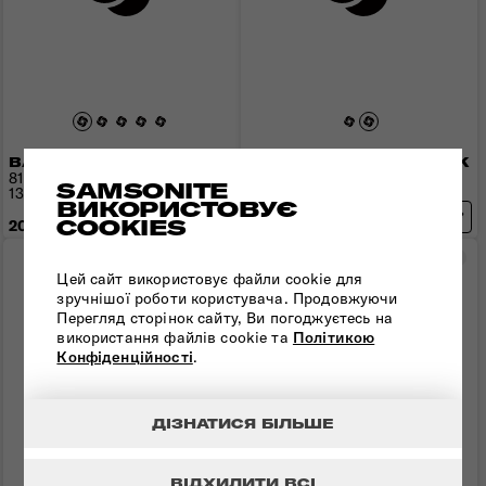
ВАЛІЗА 81 СМ UPSCAPE
ВАЛІЗА 82 СМ RESPARK
81x54x34(37) см | 3,9 кг |
82x53x34(38) см | 4 кг |
SAMSONITE
133(145) л
156(170) л
ВИКОРИСТОВУЄ
COOKIES
20 670 грн
21 380 грн
Порівняти
Пор
Цей сайт використовує файли cookie для
зручнішої роботи користувача. Продовжуючи
Перегляд сторінок сайту, Ви погоджуєтесь на
використання файлів cookie та
Політикою
Конфіденційності
.
ДІЗНАТИСЯ БІЛЬШЕ
ВІДХИЛИТИ ВСІ