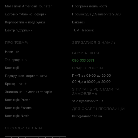
Магазини American Tourister
Програма лояльності
Договір публічної оферти
Промокод від Samsonite 2026
Корпоративні подарунки
Вакансії
Центр підтримки
TUMI Tracer®
ПРО ТОВАР:
ЗВ'ЯЗАТИСЯ З НАМИ:
Новинки
ГАРЯЧА ЛІНІЯ
Топ продажів
080 033 0371
Колекції
ГРАФІК РОБОТИ
Пн-Пт: з 09:00 до 20:00
Подарункові сертифікати
Сб-Нд: з 10:00 до 20:00
Бренд Lipault
З ПИТАНЬ РЕКЛАМИ ТА
Знижка на комплект товарів
ЗАМОВЛЕНЬ
Колекція Proxis
sales@samsonite.ua
Колекція Essens
ДЛЯ СКАРГ І ПРОПОЗИЦІЙ
Колекція Nexis
help@samsonite.ua
СПОСОБИ ОПЛАТИ