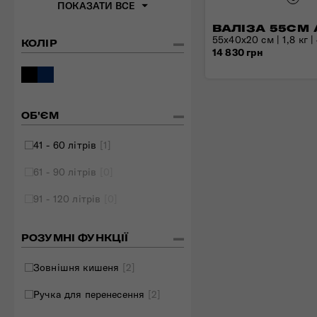
ПОКАЗАТИ ВСЕ
Складані сумки
ВАЛІЗА 55СМ 
Дивитись все
55x40x20 см | 1,8 кг |
КОЛІР
14 830 грн
ОБ'ЄМ
41 - 60 літрів
[1]
61 - 90 літрів
[0]
91 - 120 літрів
[0]
РОЗУМНІ ФУНКЦІЇ
Зовнішня кишеня
[2]
Ручка для перенесення
[2]