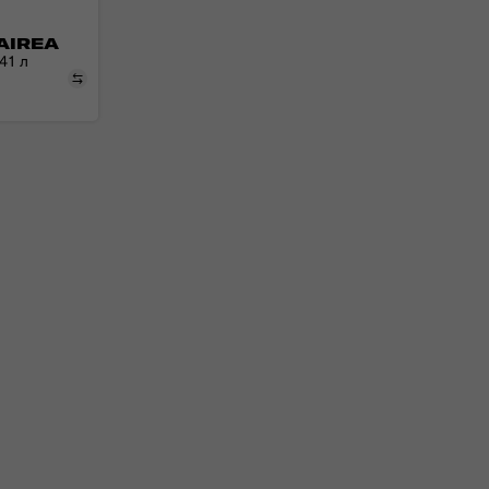
AIREA
 41 л
Порівняти