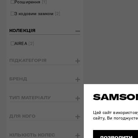
Розширення
[1]
З кодовим замком
[2]
КОЛЕКЦІЯ
AIREA
[2]
ПІДКАТЕГОРІЯ
БРЕНД
SAMSON
ТИП МАТЕРІАЛУ
Цей сайт використов
ДЛЯ КОГО
сайту, Ви погоджуєте
КІЛЬКІСТЬ КОЛЕС
ДОЗВОЛИТИ