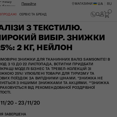
— нашу
Перейти
UA
RU
МАГАЗИНИ
ю багажу
ОЗПРОДАЖІ
СЕРВІС ТА БРЕНД
АЛІЗИ З ТЕКСТИЛЮ.
ИРОКИЙ ВИБІР. ЗНИЖКИ
25%: 2 КГ, НЕЙЛОН
МОВІРНІ ЗНИЖКИ ДЛЯ ТКАНИННИХ ВАЛІЗ SAMSONITE! В
ІОД З 13 ДО 22 ЛИСТОПАДА, ВСТИГНИ ПРИДБАТИ
КРАЩІ МОДЕЛІ БІЗНЕС ТА ТРЕВЕЛ-КОЛЕКЦІЙ ЗІ
ЖКОЮ 25%! УЛЮБЛЕНІ ТОВАРИ ДЛЯ ТУРИЗМУ ТА
ОВИХ ПОЇЗДОК ЗА ВИГІДНИМИ ЦІНАМИ. *ЗНИЖКА НЕ
УЄТЬСЯ З ІНШИМИ ЗНИЖКАМИ ТА АКЦІЯМИ. **ЗНИЖКА
РАХОВУЄТЬСЯ ВІД РЕКОМЕНДОВАНОЇ РОЗДРІБНОЇ
ТОСТІ.
/11/20 - 23/11/20
ИЙ ЦЕНТР В КИЄВІ
ІЯ ЗАВЕРШЕНА