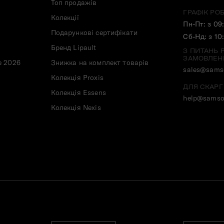
Топ продажів
ГРАФІК РО
Колекції
Пн-Пт: з 09
Подарункові сертифікати
Сб-Нд: з 10
Бренд Lipault
З ПИТАНЬ 
ЗАМОВЛЕН
e 2026
Знижка на комплект товарів
sales@samso
Колекція Proxis
ДЛЯ СКАРГ
Колекція Essens
help@samso
Колекція Nexis