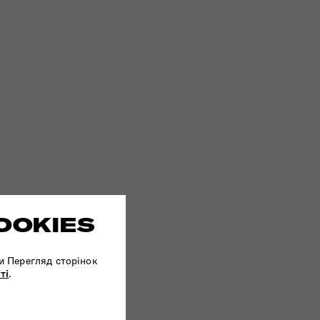
OOKIES
и Перегляд сторінок
ті
.