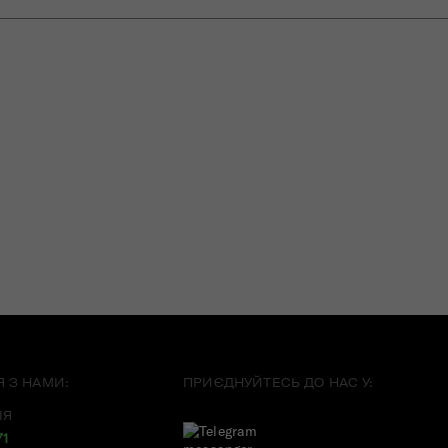
Я З НАМИ:
ПРИЄДНУЙТЕСЬ ДО НАС У:
ІЯ
71