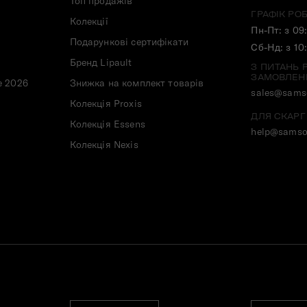
Топ продажів
ГРАФІК РО
Колекції
Пн-Пт: з 09
Подарункові сертифікати
Сб-Нд: з 10
Бренд Lipault
З ПИТАНЬ 
ЗАМОВЛЕН
e 2026
Знижка на комплект товарів
sales@samso
Колекція Proxis
ДЛЯ СКАРГ
Колекція Essens
help@samso
Колекція Nexis