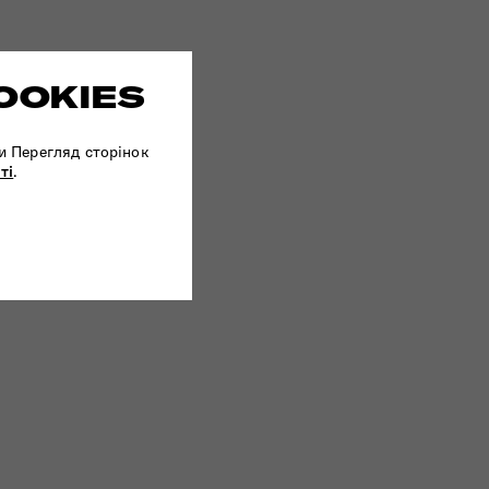
OOKIES
и Перегляд сторінок
ті
.