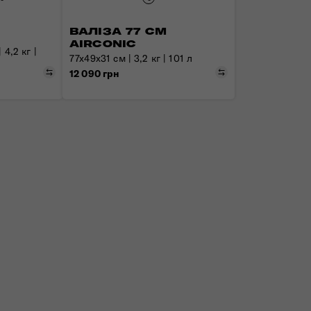
ВАЛІЗА 77 СМ
AIRCONIC
 4,2 кг |
77x49x31 см | 3,2 кг | 101 л
Порівняти
Порівняти
12 090 грн