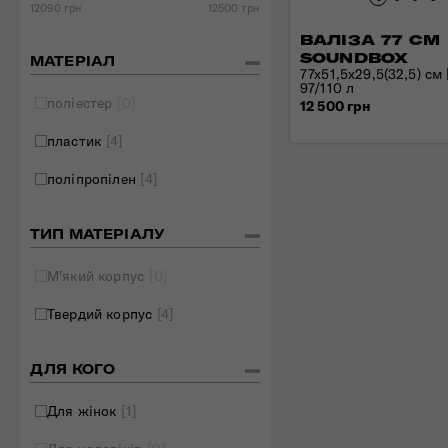
12090 грн
12500 грн
Складані сумки
ВАЛІЗА 77 СМ
Дивитись все
SOUNDBOX
МАТЕРІАЛ
77x51,5x29,5(32,5) см |
97/110 л
поліестер
[0]
12 500 грн
пластик
[4]
поліпропілен
[4]
ТИП МАТЕРІАЛУ
М'який корпус
[0]
Твердий корпус
[4]
ДЛЯ КОГО
Для жінок
[1]