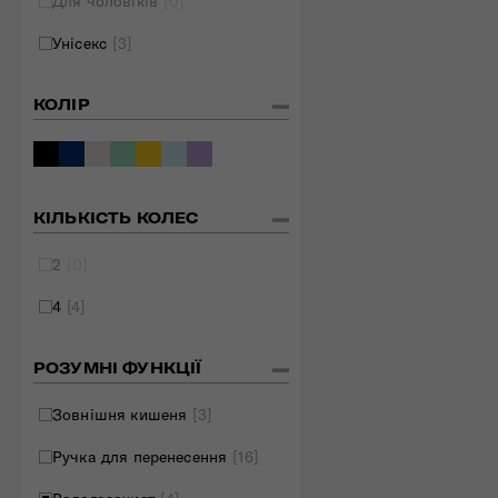
Для чоловіків
[0]
Унісекс
[3]
КОЛІР
КІЛЬКІСТЬ КОЛЕС
2
[0]
4
[4]
РОЗУМНІ ФУНКЦІЇ
Зовнішня кишеня
[3]
Ручка для перенесення
[16]