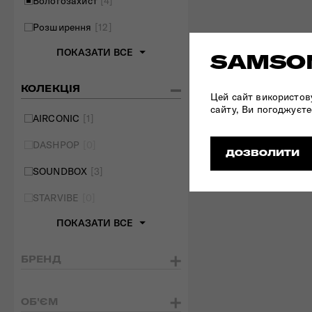
Вологозахист
[4]
Розширення
[12]
ПОКАЗАТИ ВСЕ
SAMSON
КОЛЕКЦІЯ
Цей сайт використов
сайту, Ви погоджуєте
AIRCONIC
[1]
DASHPOP
[0]
ДОЗВОЛИТИ
SOUNDBOX
[3]
STARVIBE
[0]
ПОКАЗАТИ ВСЕ
БРЕНД
ОБ'ЄМ