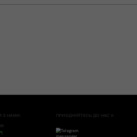
Я З НАМИ:
ПРИЄДНУЙТЕСЬ ДО НАС У:
ІЯ
71