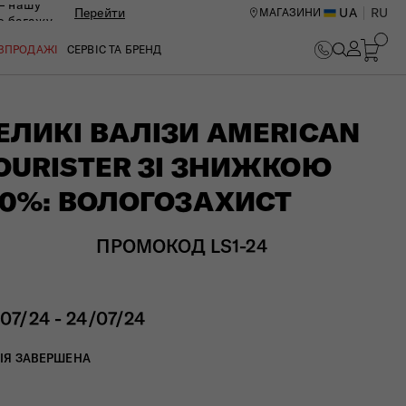
— нашу
Перейти
UA
RU
МАГАЗИНИ
ю багажу
ОЗПРОДАЖІ
СЕРВІС ТА БРЕНД
ЕЛИКІ ВАЛІЗИ AMERICAN
OURISTER ЗІ ЗНИЖКОЮ
10%: ВОЛОГОЗАХИСТ
ПРОМОКОД LS1-24
/07/24 - 24/07/24
ИЙ ЦЕНТР В КИЄВІ
ІЯ ЗАВЕРШЕНА