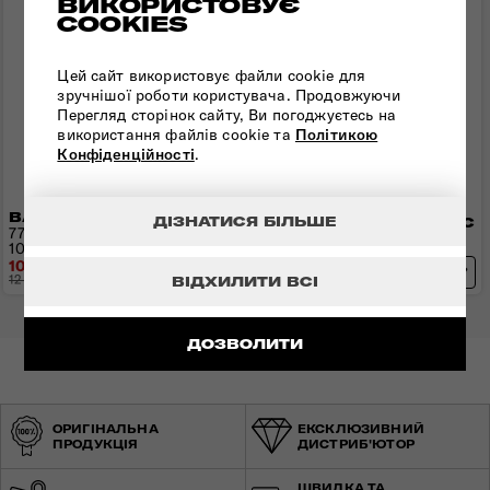
ВИКОРИСТОВУЄ
COOKIES
Цей сайт використовує файли cookie для
зручнішої роботи користувача. Продовжуючи
Перегляд сторінок сайту, Ви погоджуєтесь на
використання файлів cookie та
Політикою
Конфіденційності
.
ВАЛІЗА 77 СМ STARVIBE
ДІЗНАТИСЯ БІЛЬШЕ
ВАЛІЗА 77 СМ AIRCONIC
77x51x30(33) см | 3,5 кг |
77x49x31 см | 3,2 кг | 101 л
100(106) л
10 000 грн
12 090 грн
12 500 грн
- 2 500 грн
ВІДХИЛИТИ ВСІ
ДОЗВОЛИТИ
ОРИГІНАЛЬНА
ЕКСКЛЮЗИВНИЙ
ПРОДУКЦІЯ
ДИСТРИБ'ЮТОР
ШВИДКА ТА