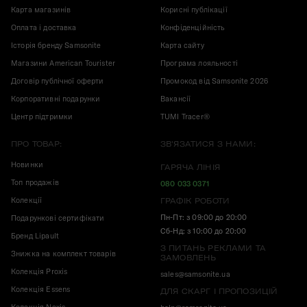
Карта магазинів
Корисні публікації
Оплата і доставка
Конфіденційність
Історія бренду Samsonite
Карта сайту
Магазини American Tourister
Програма лояльності
Договір публічної оферти
Промокод від Samsonite 2026
Корпоративні подарунки
Вакансії
Центр підтримки
TUMI Tracer®
ПРО ТОВАР:
ЗВ'ЯЗАТИСЯ З НАМИ:
Новинки
ГАРЯЧА ЛІНІЯ
Топ продажів
080 033 0371
Колекції
ГРАФІК РОБОТИ
Пн-Пт: з 09:00 до 20:00
Подарункові сертифікати
Сб-Нд: з 10:00 до 20:00
Бренд Lipault
З ПИТАНЬ РЕКЛАМИ ТА
Знижка на комплект товарів
ЗАМОВЛЕНЬ
Колекція Proxis
sales@samsonite.ua
Колекція Essens
ДЛЯ СКАРГ І ПРОПОЗИЦІЙ