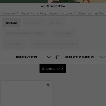
АКЦІЯ ЗАВЕРШЕНА
Самсонайт (Україна)
Акції та розпродажі
Великі валізи Ame
ВАЛІЗИ
РЮКЗАКИ
СУМКИ
ДИТЯЧІ ТОВАРИ ТА DISNEY
АКСЕСУАРИ
ЕКО ТОВАРИ
ПОДАРУНКОВІ СЕРТИФІКАТИ
ФІЛЬТРИ
СОРТУВАТИ
фіолетовий
×
Порівняти