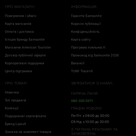
ПРО МАГАЗИН:
ІНФОРМАЦІЯ:
Повернення і обмін
Гарантія Samsonite
Карта магазинів
Корисні публікації
Оплата і доставка
Конфіденційність
Історія бренду Samsonite
Карта сайту
Магазини American Tourister
Програма лояльності
Договір публічної оферти
Промокод від Samsonite 2026
Корпоративні подарунки
Вакансії
Центр підтримки
TUMI Tracer®
ПРО ТОВАР:
ЗВ'ЯЗАТИСЯ З НАМИ:
Новинки
ГАРЯЧА ЛІНІЯ
Топ продажів
080 033 0371
Колекції
ГРАФІК РОБОТИ
Пн-Пт: з 09:00 до 20:00
Подарункові сертифікати
Сб-Нд: з 10:00 до 20:00
Бренд Lipault
З ПИТАНЬ РЕКЛАМИ ТА
Знижка на комплект товарів
ЗАМОВЛЕНЬ