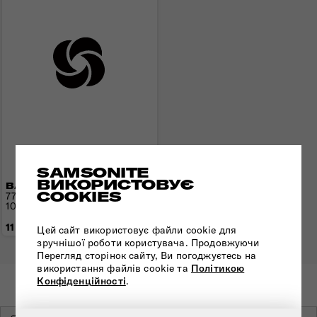
SAMSONITE
ВИКОРИСТОВУЄ
ВАЛІЗА 77 СМ DASHPOP
COOKIES
77x50x30(34) см | 3,7 кг |
104(121) л
11 590 грн
Цей сайт використовує файли cookie для
зручнішої роботи користувача. Продовжуючи
Перегляд сторінок сайту, Ви погоджуєтесь на
використання файлів cookie та
Політикою
Конфіденційності
.