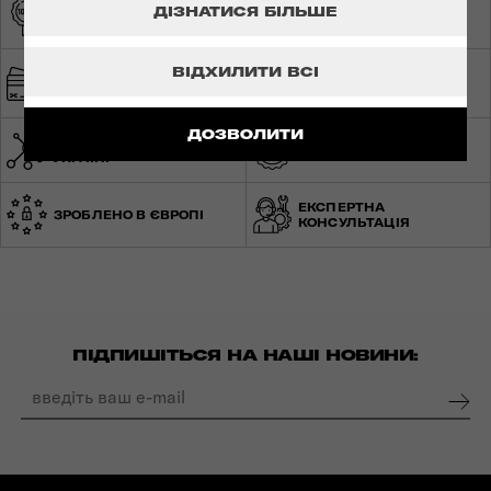
ОРИГІНАЛЬНА
ЕКСКЛЮЗИВНИЙ
ДІЗНАТИСЯ БІЛЬШЕ
ПРОДУКЦІЯ
ДИСТРИБ'ЮТОР
ШВИДКА ТА
ВІДХИЛИТИ ВСІ
БЕЗПЕЧНА ОПЛАТА
БЕЗКОШТОВНА
ДОСТАВКА
ДОЗВОЛИТИ
МЕРЕЖА МАГАЗИНІВ ПО
СВІТОВА ГАРАНТІЯ
УКРАЇНІ
ЕКСПЕРТНА
ЗРОБЛЕНО В ЄВРОПІ
КОНСУЛЬТАЦІЯ
ПІДПИШІТЬСЯ НА НАШІ НОВИНИ: