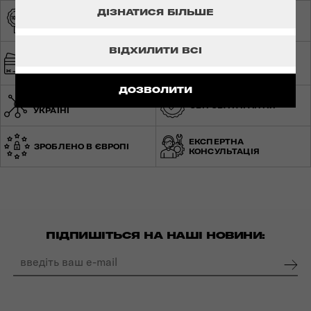
ДІЗНАТИСЯ БІЛЬШЕ
ОРИГІНАЛЬНА
ЕКСКЛЮЗИВНИЙ
ПРОДУКЦІЯ
ДИСТРИБ'ЮТОР
ВІДХИЛИТИ ВСІ
ШВИДКА ТА
БЕЗПЕЧНА ОПЛАТА
БЕЗКОШТОВНА
ДОСТАВКА
ДОЗВОЛИТИ
МЕРЕЖА МАГАЗИНІВ ПО
СВІТОВА ГАРАНТІЯ
УКРАЇНІ
ЕКСПЕРТНА
ЗРОБЛЕНО В ЄВРОПІ
КОНСУЛЬТАЦІЯ
ПІДПИШІТЬСЯ НА НАШІ НОВИНИ: