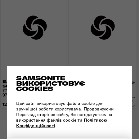
SAMSONITE
ВАЛІЗА 77 СМ
ВИКОРИСТОВУЄ
ВАЛІЗА 77 СМ DASHPOP
SOUNDBOX
COOKIES
77x50x30(34) см | 3,7 кг |
77x51,5x29,5(32,5) см | 4,2 кг |
104(121) л
97(110) л
Цей сайт використовує файли cookie для
12 500 грн
11 590 грн
зручнішої роботи користувача. Продовжуючи
Перегляд сторінок сайту, Ви погоджуєтесь на
використання файлів cookie та
Політикою
Конфіденційності
.