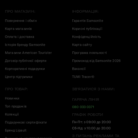
ПРО МАГАЗИН:
ІНФОРМАЦІЯ:
Повернення і обмін
Гарантія Samsonite
Карта магазинів
Корисні публікації
Оплата і доставка
Конфіденційність
Історія бренду Samsonite
Карта сайту
Магазини American Tourister
Програма лояльності
Договір публічної оферти
Промокод від Samsonite 2026
Корпоративні подарунки
Вакансії
Центр підтримки
TUMI Tracer®
ПРО ТОВАР:
ЗВ'ЯЗАТИСЯ З НАМИ:
Новинки
ГАРЯЧА ЛІНІЯ
Топ продажів
080 033 0371
Колекції
ГРАФІК РОБОТИ
Пн-Пт: з 09:00 до 20:00
Подарункові сертифікати
Сб-Нд: з 10:00 до 20:00
Бренд Lipault
З ПИТАНЬ РЕКЛАМИ ТА