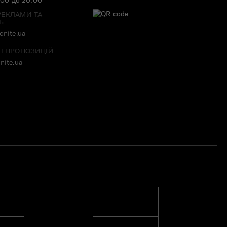
РЕКЛАМИ ТА
Ь
nite.ua
 І ПРОПОЗИЦІЙ
nite.ua