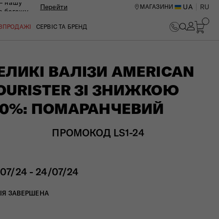
— нашу
Перейти
UA
RU
МАГАЗИНИ
ю багажу
ОЗПРОДАЖІ
СЕРВІС ТА БРЕНД
ЕЛИКІ ВАЛІЗИ AMERICAN
OURISTER ЗІ ЗНИЖКОЮ
10%: ПОМАРАНЧЕВИЙ
ПРОМОКОД LS1-24
/07/24 - 24/07/24
ИЙ ЦЕНТР В КИЄВІ
ІЯ ЗАВЕРШЕНА