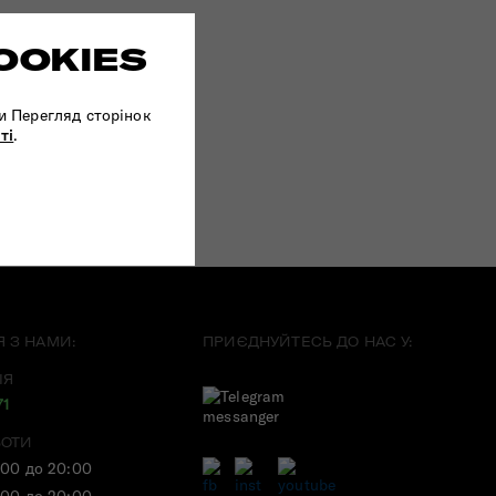
OOKIES
и Перегляд сторінок
ті
.
Я З НАМИ:
ПРИЄДНУЙТЕСЬ ДО НАС У:
ІЯ
71
БОТИ
:00 до 20:00
:00 до 20:00