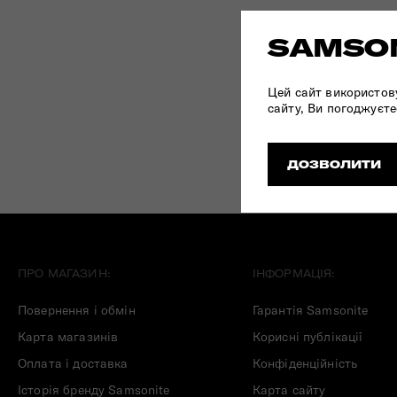
Складані сумки
SAMSON
Дивитись все
Цей сайт використов
сайту, Ви погоджуєте
ДОЗВОЛИТИ
ПРО МАГАЗИН:
ІНФОРМАЦІЯ:
Повернення і обмін
Гарантія Samsonite
Карта магазинів
Корисні публікації
Оплата і доставка
Конфіденційність
Історія бренду Samsonite
Карта сайту