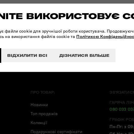
ITE ВИКОРИСТОВУЄ C
ПІДПИШІТЬСЯ НА НАШІ
НОВИНИ:
ує файли cookie для зручнішої роботи користувача. Продовжуюч
сь на використання файлів cookie та
Політикою Конфіденційнос
ВІДХИЛИТИ ВСІ
ДІЗНАТИСЯ БІЛЬШЕ
ПРО ТОВАР:
ЗВ'ЯЗАТИС
ГАРЯЧА ЛІН
Новинки
080 033 03
Топ продажів
ГРАФІК РО
Колекції
Пн-Пт: з 09
Подарункові сертифікати
Сб-Нд: з 10