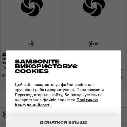
ДОРОЖНЯ СУМКА НА
ДОРОЖНЯ СУМКА НА
КОЛЕСАХ URBAN
КОЛЕСАХ URBAN
SAMSONITE
TRACK
TRACK
ВИКОРИСТОВУЄ
78,5x44x43 см | 3 кг | 116 л
77x41x40 см | 3 кг | 116 л
COOKIES
9 550 грн
8 640 грн
Цей сайт використовує файли cookie для
зручнішої роботи користувача. Продовжуючи
Перегляд сторінок сайту, Ви погоджуєтесь на
використання файлів cookie та
Політикою
Конфіденційності
.
ОРИГІНАЛЬНА
ЕКСКЛЮЗИВНИЙ
ПРОДУКЦІЯ
ДИСТРИБ'ЮТОР
ДІЗНАТИСЯ БІЛЬШЕ