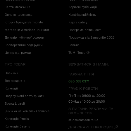
Карта магазинів
Корисні публікації
Оплата і доставка
Конфіденційність
Історія бренду Samsonite
Карта сайту
Магазини American Tourister
Програма лояльності
Договір публічної оферти
Промокод від Samsonite 2026
Корпоративні подарунки
Вакансії
Центр підтримки
TUMI Tracer®
ПРО ТОВАР:
ЗВ'ЯЗАТИСЯ З НАМИ:
Новинки
ГАРЯЧА ЛІНІЯ
Топ продажів
080 033 0371
Колекції
ГРАФІК РОБОТИ
Пн-Пт: з 09:00 до 20:00
Подарункові сертифікати
Сб-Нд: з 10:00 до 20:00
Бренд Lipault
З ПИТАНЬ РЕКЛАМИ ТА
Знижка на комплект товарів
ЗАМОВЛЕНЬ
Колекція Proxis
sales@samsonite.ua
Колекція Essens
ДЛЯ СКАРГ І ПРОПОЗИЦІЙ