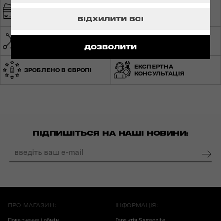
ШВИДКА ТА
БЕЗПЕЧНА ОПЛАТА
БЕЗКОШТОВНА
ДОСТАВКА
ВІДХИЛИТИ ВСІ
МЕРЕЖА МАГАЗИНІВ ПО
СВІТОВА ГАРАНТІЯ
УКРАЇНІ
ДОЗВОЛИТИ
ЕКСПЕРТНА
ЗРОБЛЕНО В ЄВРОПІ
КОНСУЛЬТАЦІЯ
ПІДПИШІТЬСЯ НА НАШІ НОВИНИ:
ПРО МАГАЗИН:
ІНФОРМАЦІЯ:
Повернення і обмін
Гарантія Samsonite