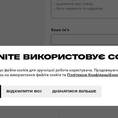
Ваше ім'я
ITE ВИКОРИСТОВУЄ C
Ваш Email
ує файли cookie для зручнішої роботи користувача. Продовжуюч
сь на використання файлів cookie та
Політикою Конфіденційнос
ДОДАТИ ВІДГУК
ВІДХИЛИТИ ВСІ
ДІЗНАТИСЯ БІЛЬШЕ