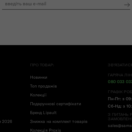
ПРО ТОВАР:
ЗВ'ЯЗАТИС
ГАРЯЧА ЛІН
Новинки
080 033 03
Топ продажів
ГРАФІК РО
Колекції
Пн-Пт: з 09
Подарункові сертифікати
Сб-Нд: з 10
Бренд Lipault
З ПИТАНЬ 
ЗАМОВЛЕН
e 2026
Знижка на комплект товарів
sales@samso
Колекція Proxis