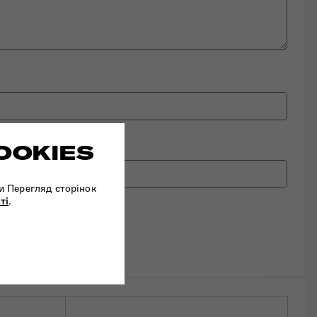
OOKIES
и Перегляд сторінок
ті
.