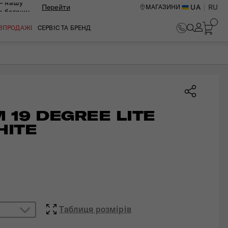
— нашу
Перейти
UA
RU
МАГАЗИНИ
ю багажу
В КОШИК
ОЗПРОДАЖІ
СЕРВІС ТА БРЕНД
 19 DEGREE LITE 
HITE
ИЙ ЦЕНТР В КИЄВІ
Таблиця розмірів