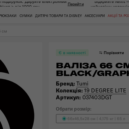
 подарунок. Даруйте eлектронний
Відкрийте Nexis 
Перейти
фікат > від 1000 грн
найновішу колекці
РЮКЗАКИ
СУМКИ
ДИТЯЧІ ТОВАРИ ТА DISNEY
АКСЕСУАРИ
АКЦІЇ ТА Р
6 см
кат
кат
кат
кат
кат
кат
Є в наявності
Порівняти
ВАЛІЗА 66 СМ
BLACK/GRAP
Бренд:
Tumi
Колекція:
19 DEGREE LITE
Артикул:
037403DGT
Обрати розмір:
 ЗАПИТАННЯ
СЕРВІСН
66х46,5х28 см | 4,175 кг | 65 л