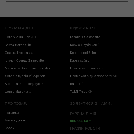
ПРО МАГАЗИН:
ІНФОРМАЦІЯ:
Повернення і обмін
Гарантія Samsonite
Карта магазинів
Корисні публікації
Оплата і доставка
Конфіденційність
Історія бренду Samsonite
Карта сайту
Магазини American Tourister
Програма лояльності
Договір публічної оферти
Промокод від Samsonite 2026
Корпоративні подарунки
Вакансії
Центр підтримки
TUMI Tracer®
ПРО ТОВАР:
ЗВ'ЯЗАТИСЯ З НАМИ:
Новинки
ГАРЯЧА ЛІНІЯ
Топ продажів
080 033 0371
Колекції
ГРАФІК РОБОТИ