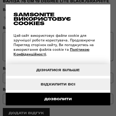
ВАЛІЗА 76 СМ 19 DEGREE LITE BLACK/GRAPHITE
Ваша оцінка
SAMSONITE
★
★
★
★
★
★
★
★
★
★
★
★
★
★
★
ВИКОРИСТОВУЄ
COOKIES
Ваш відгук
Цей сайт використовує файли cookie для
зручнішої роботи користувача. Продовжуючи
Перегляд сторінок сайту, Ви погоджуєтесь на
використання файлів cookie та
Політикою
Конфіденційності
.
Ваше ім'я
ДІЗНАТИСЯ БІЛЬШЕ
ВІДХИЛИТИ ВСІ
Ваш Email
ДОЗВОЛИТИ
ДОДАТИ ВІДГУК