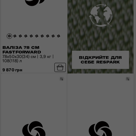
ВАЛІЗА 78 СМ
FASTFORWARD
78x50x30(34) см | 3,9 кг |
ВІДКРИЙТЕ ДЛЯ
108(118) л
СЕБЕ RESPARK
9 870 грн
Порівняти
Пор