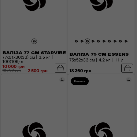
ВАЛІЗА 77 СМ STARVIBE
ВАЛІЗА 75 СМ ESSENS
77x51x30(33) см | 3,5 кг |
75x52x33 см | 4,2 кг | 111 л
100(106) л
10 000 грн
18 360 грн
12 500 грн
- 2 500 грн
Порівняти
Пор
Новинка