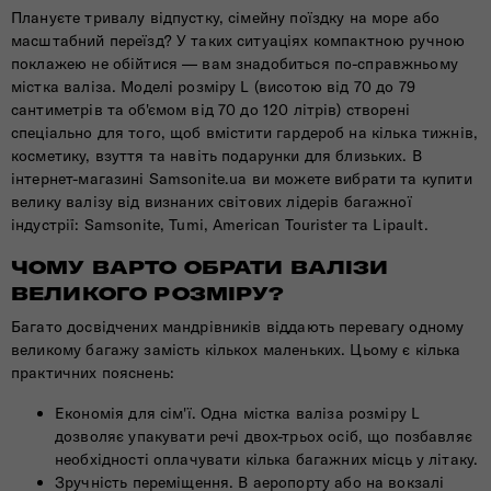
Плануєте тривалу відпустку, сімейну поїздку на море або
масштабний переїзд? У таких ситуаціях компактною ручною
поклажею не обійтися — вам знадобиться по-справжньому
містка валіза. Моделі розміру L (висотою від 70 до 79
сантиметрів та об'ємом від 70 до 120 літрів) створені
спеціально для того, щоб вмістити гардероб на кілька тижнів,
косметику, взуття та навіть подарунки для близьких. В
інтернет-магазині Samsonite.ua ви можете вибрати та купити
велику валізу від визнаних світових лідерів багажної
індустрії: Samsonite, Tumi, American Tourister та Lipault.
ЧОМУ ВАРТО ОБРАТИ ВАЛІЗИ
ВЕЛИКОГО РОЗМІРУ?
Багато досвідчених мандрівників віддають перевагу одному
великому багажу замість кількох маленьких. Цьому є кілька
практичних пояснень:
Економія для сім'ї. Одна містка валіза розміру L
дозволяє упакувати речі двох-трьох осіб, що позбавляє
необхідності оплачувати кілька багажних місць у літаку.
Зручність переміщення. В аеропорту або на вокзалі