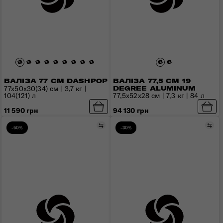
ВАЛІЗА 77,5 СМ 19
ВАЛІЗА 77 СМ DASHPOP
77x50x30(34) см | 3,7 кг |
DEGREE ALUMINUM
104(121) л
77,5x52x28 см | 7,3 кг | 84 л
11 590 грн
94 130 грн
Порівняти
Пор
-50%
-30%