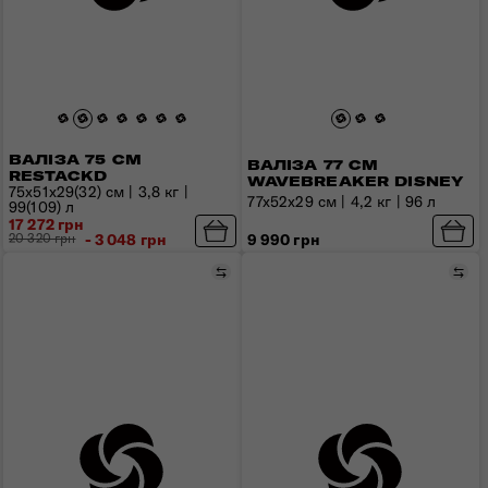
ВАЛІЗА 75 СМ
ВАЛІЗА 77 СМ
RESTACKD
WAVEBREAKER DISNEY
75x51x29(32) см | 3,8 кг |
77x52х29 см | 4,2 кг | 96 л
99(109) л
17 272 грн
9 990 грн
20 320 грн
- 3 048 грн
Порівняти
Пор