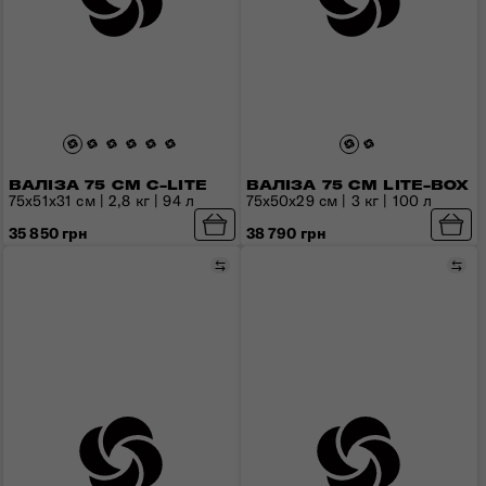
ВАЛІЗА 75 СМ C-LITE
ВАЛІЗА 75 СМ LITE-BOX
75x51x31 см | 2,8 кг | 94 л
75x50x29 см | 3 кг | 100 л
35 850 грн
38 790 грн
Порівняти
Пор