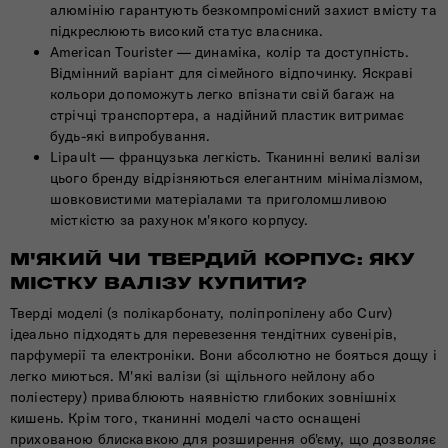
алюмінію гарантують безкомпромісний захист вмісту та
підкреслюють високий статус власника.
American Tourister — динаміка, колір та доступність.
Відмінний варіант для сімейного відпочинку. Яскраві
кольори допоможуть легко впізнати свій багаж на
стрічці транспортера, а надійний пластик витримає
будь-які випробування.
Lipault — французька легкість. Тканинні великі валізи
цього бренду відрізняються елегантним мінімалізмом,
шовковистими матеріалами та приголомшливою
місткістю за рахунок м'якого корпусу.
М'ЯКИЙ ЧИ ТВЕРДИЙ КОРПУС: ЯКУ
МІСТКУ ВАЛІЗУ КУПИТИ?
Тверді моделі (з полікарбонату, поліпропілену або Curv)
ідеально підходять для перевезення тендітних сувенірів,
парфумерії та електроніки. Вони абсолютно не бояться дощу і
легко миються. М'які валізи (зі щільного нейлону або
поліестеру) приваблюють наявністю глибоких зовнішніх
кишень. Крім того, тканинні моделі часто оснащені
прихованою блискавкою для розширення об'єму, що дозволяє