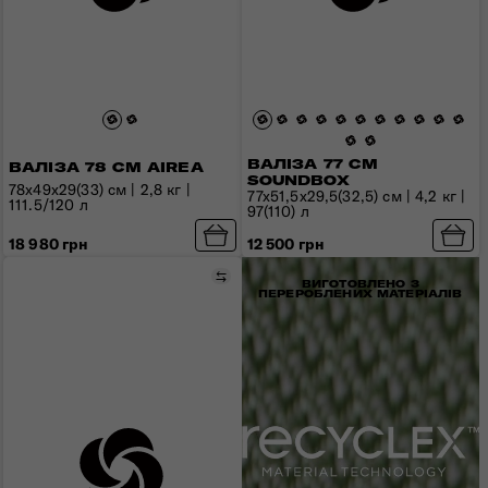
ВАЛІЗА 77 СМ
ВАЛІЗА 78 СМ AIREA
SOUNDBOX
78x49x29(33) см | 2,8 кг |
77x51,5x29,5(32,5) см | 4,2 кг |
111.5/120 л
97(110) л
18 980 грн
12 500 грн
Порівняти
ВИГОТОВЛЕНО З
ПЕРЕРОБЛЕНИХ МАТЕРІАЛІВ