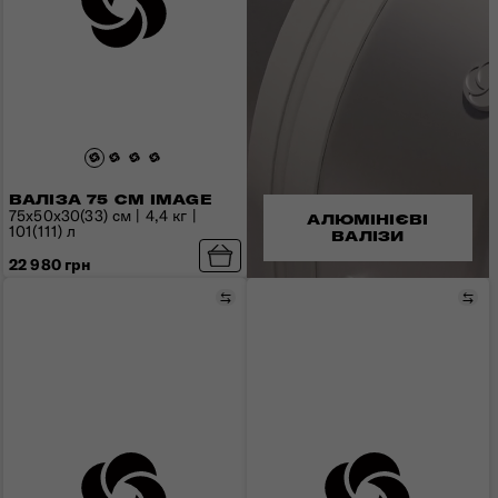
ВАЛІЗА 75 СМ IMAGE
75x50x30(33) см | 4,4 кг |
АЛЮМІНІЄВІ
101(111) л
ВАЛІЗИ
22 980 грн
Порівняти
Пор