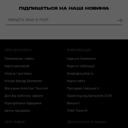
ПІДПИШІТЬСЯ НА НАШІ НОВИНИ:
ПРО МАГАЗИН:
ІНФОРМАЦІЯ:
Повернення і обмін
Гарантія Samsonite
Карта магазинів
Корисні публікації
Оплата і доставка
Конфіденційність
Історія бренду Samsonite
Карта сайту
Магазини American Tourister
Програма лояльності
Договір публічної оферти
Промокод від Samsonite 2026
Корпоративні подарунки
Вакансії
Центр підтримки
TUMI Tracer®
ПРО ТОВАР:
ЗВ'ЯЗАТИСЯ З НАМИ: