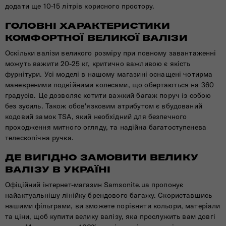
додати ще 10-15 літрів корисного простору.
ГОЛОВНІ ХАРАКТЕРИСТИКИ
КОМФОРТНОЇ ВЕЛИКОЇ ВАЛІЗИ
Оскільки валізи великого розміру при повному завантаженні
можуть важити 20-25 кг, критично важливою є якість
фурнітури. Усі моделі в нашому магазині оснащені чотирма
маневреними подвійними колесами, що обертаються на 360
градусів. Це дозволяє котити важкий багаж поруч із собою
без зусиль. Також обов'язковим атрибутом є вбудований
кодовий замок TSA, який необхідний для безпечного
проходження митного огляду, та надійна багатоступенева
телескопічна ручка.
ДЕ ВИГІДНО ЗАМОВИТИ ВЕЛИКУ
ВАЛІЗУ В УКРАЇНІ
Офіційний інтернет-магазин Samsonite.ua пропонує
найактуальнішу лінійку брендового багажу. Скориставшись
нашими фільтрами, ви зможете порівняти кольори, матеріали
та ціни, щоб купити велику валізу, яка прослужить вам довгі