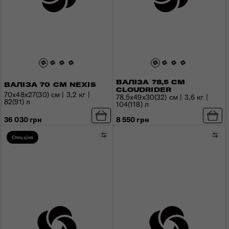
ВАЛІЗА 78,5 СМ
ВАЛІЗА 70 СМ NEXIS
CLOUDRIDER
70x48x27(30) см | 3,2 кг |
78,5x49x30(32) см | 3,6 кг |
82(91) л
104(118) л
36 030 грн
8 550 грн
Порівняти
Пор
Спецціна