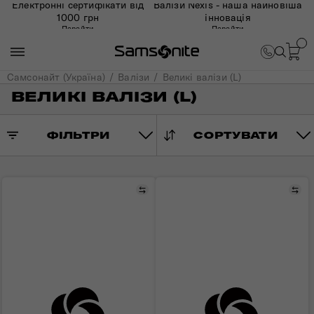
Електронні сертифікати від
Валізи Nexis - наша найновіша
1000 грн
інновація
Перейти
Перейти
Самсонайт (Україна)
Валізи
Великі валізи (L)
ВЕЛИКІ ВАЛІЗИ (L)
ФІЛЬТРИ
СОРТУВАТИ
Порівняти
Пор