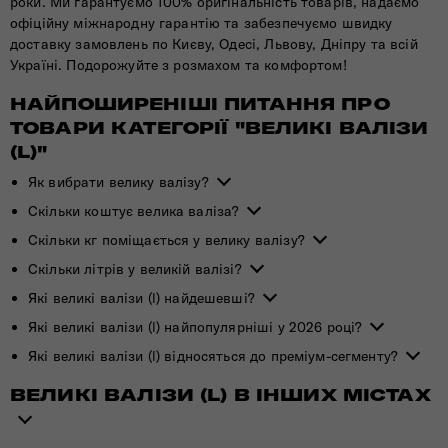
роки. Ми гарантуємо 100% оригінальність товарів, надаємо
офіційну міжнародну гарантію та забезпечуємо швидку
доставку замовлень по Києву, Одесі, Львову, Дніпру та всій
Україні. Подорожуйте з розмахом та комфортом!
НАЙПОШИРЕНІШІ ПИТАННЯ ПРО
ТОВАРИ КАТЕГОРІЇ "ВЕЛИКІ ВАЛІЗИ
(L)"
Як вибрати велику валізу?
Скільки коштує велика валіза?
Скільки кг поміщається у велику валізу?
Скільки літрів у великій валізі?
Які великі валізи (l) найдешевші?
Які великі валізи (l) найпопулярніші у 2026 році?
Які великі валізи (l) відносяться до преміум-сегменту?
ВЕЛИКІ ВАЛІЗИ (L) В ІНШИХ МІСТАХ