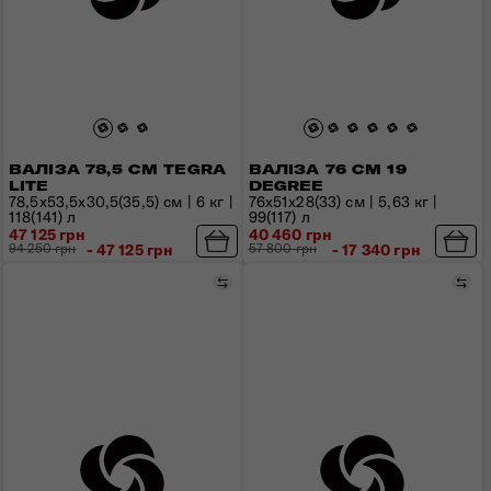
ВАЛІЗА 78,5 СМ TEGRA
ВАЛІЗА 76 СМ 19
LITE
DEGREE
78,5x53,5х30,5(35,5) см | 6 кг |
76х51х28(33) см | 5,63 кг |
118(141) л
99(117) л
47 125 грн
40 460 грн
94 250 грн
- 47 125 грн
57 800 грн
- 17 340 грн
Порівняти
Пор