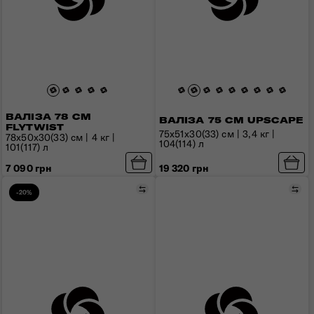
ВАЛІЗА 78 СМ
ВАЛІЗА 75 СМ UPSCAPE
FLYTWIST
75x51x30(33) см | 3,4 кг |
78x50x30(33) см | 4 кг |
104(114) л
101(117) л
7 090 грн
19 320 грн
Порівняти
Пор
-20%