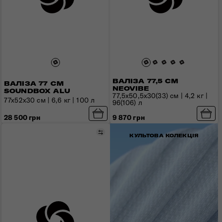
ВАЛІЗА 77,5 СМ
ВАЛІЗА 77 СМ
NEOVIBE
SOUNDBOX ALU
77,5x50,5x30(33) см | 4,2 кг |
77x52x30 см | 6,6 кг | 100 л
96(106) л
28 500 грн
9 870 грн
Порівняти
КУЛЬТОВА КОЛЕКЦІЯ