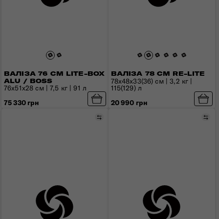
ВАЛІЗА 76 СМ LITE-BOX
ВАЛІЗА 78 СМ RE-LITE
78x48x33(36) см | 3,2 кг |
ALU / BOSS
115(129) л
76х51х28 см | 7,5 кг | 91 л
20 990 грн
75 330 грн
Порівняти
Пор