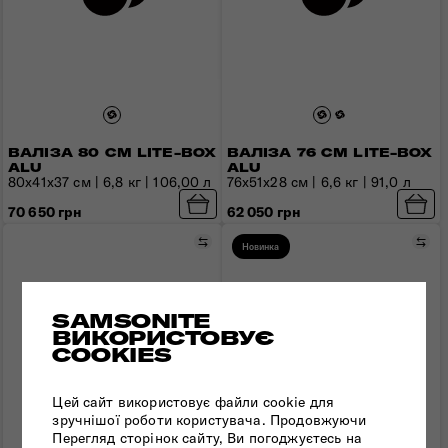
ВАЛІЗА 80 СМ LITE-BOX
ВАЛІЗА 76 СМ LITE-BOX
ALU
ALU
80x41x37 см | 6,8 кг | 106,00 л
76x51x28 см | 6,6 кг | 91,0 л
70 650 грн
62 050 грн
Порівняти
Пор
Новинка
SAMSONITE
ВИКОРИСТОВУЄ
COOKIES
Цей сайт використовує файли cookie для
зручнішої роботи користувача. Продовжуючи
Перегляд сторінок сайту, Ви погоджуєтесь на