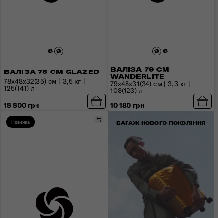
ВАЛІЗА 79 СМ
ВАЛІЗА 78 СМ GLAZED
WANDERLITE
78x48x32(35) см | 3,5 кг |
79x48x31(34) см | 3,3 кг |
125(141) л
108(123) л
18 800 грн
10 180 грн
Порівняти
Новинка
БАГАЖ НОВОГО ПОКОЛІННЯ