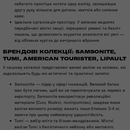
набагато простіше котити одну валізу, залишивши
другу руку вільною для дитини, квитків або склянки
кави.
Ідеальна організація простору. У великих моделях
передбачені місткі секції, перехресні ремені та безліч
кишень, що дозволяють акуратно розкласти всі речі —
від об'ємних курток до вечірнього вбрання.
БРЕНДОВІ КОЛЕКЦІЇ: SAMSONITE,
TUMI, AMERICAN TOURISTER, LIPAULT
У нашому каталозі представлені великі валізи на колесах, які
задовольнять будь-які естетичні та практичні запити:
Samsonite — лідер у сфері інновацій. Великий багаж
має бути легким, щоб ви не переплачували за перевіс в
аеропорту. Samsonite використовує революційні
матеріали (Curv, Roxkin, поліпропілен), завдяки яким
валізи великого розміру важать лише близько 3-4 кг,
маючи при цьому неймовірну ударостійкість.
Tumi — вибір еліти та бізнес-мандрівників. Місткі
валізи Tumi з балістичного нейлону або матового