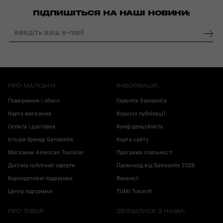
ПІДПИШІТЬСЯ НА НАШІ НОВИНИ:
ПРО МАГАЗИН:
ІНФОРМАЦІЯ:
Повернення і обмін
Гарантія Samsonite
Карта магазинів
Корисні публікації
Оплата і доставка
Конфіденційність
Історія бренду Samsonite
Карта сайту
Магазини American Tourister
Програма лояльності
Договір публічної оферти
Промокод від Samsonite 2026
Корпоративні подарунки
Вакансії
Центр підтримки
TUMI Tracer®
ПРО ТОВАР:
ЗВ'ЯЗАТИСЯ З НАМИ: