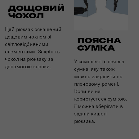
ДОЩОВИЙ
ЧОХОЛ
Цей рюкзак оснащений
дощовим чохлом зі
ПОЯСНА
світловідбивними
СУМКА
елементами. Закріпіть
чохол на рюкзаку за
У комплекті є поясна
допомогою кнопки.
сумка, яку також
можна закріпити на
плечовому ремені.
Коли ви не
користуєтеся сумкою,
її можна зберігати в
задній кишені
рюкзака.