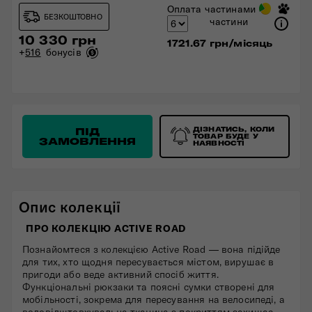
Оплата частинами
БЕЗКОШТОВНО
частини
10 330 грн
1721.67 грн/місяць
+
516
бонусів
ПІД
ДІЗНАТИСЬ, КОЛИ
ТОВАР БУДЕ У
ЗАМОВЛЕННЯ
НАЯВНОСТІ
Опис колекції
ПРО КОЛЕКЦІЮ ACTIVE ROAD
Познайомтеся з колекцією Active Road — вона підійде
для тих, хто щодня пересувається містом, вирушає в
пригоди або веде активний спосіб життя.
Функціональні рюкзаки та поясні сумки створені для
мобільності, зокрема для пересування на велосипеді, а
водовідштовхувальна тканина з покриттям захищає