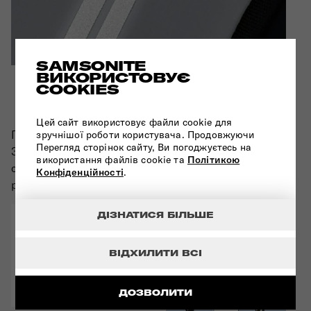
SAMSONITE
ВИКОРИСТОВУЄ
СВІТЛОВІДБИВНІ
COOKIES
ДЕТАЛІ
Цей сайт використовує файли cookie для
Подорожуйте безпечно вдень і вночі!
зручнішої роботи користувача. Продовжуючи
Перегляд сторінок сайту, Ви погоджуєтесь на
Залишайтеся помітними в будь-який час завдяки
використання файлів cookie та
Політикою
світловідбивним елементам на передній частині
Конфіденційності
.
рюкзака.
ДІЗНАТИСЯ БІЛЬШЕ
ВІДХИЛИТИ ВСІ
ДОЗВОЛИТИ