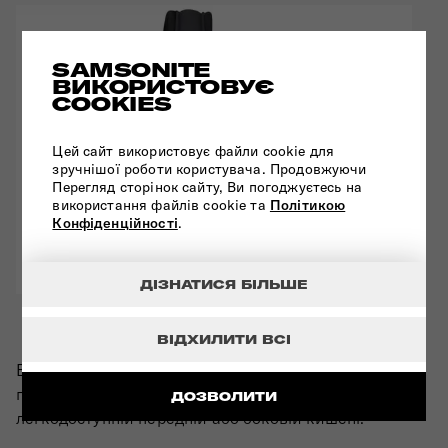
SAMSONITE
ВИКОРИСТОВУЄ
COOKIES
Цей сайт використовує файли cookie для
зручнішої роботи користувача. Продовжуючи
Перегляд сторінок сайту, Ви погоджуєтесь на
використання файлів cookie та
Політикою
Конфіденційності
.
ДІЗНАТИСЯ БІЛЬШЕ
ЛЕГКИЙ ДОСТУП
ВІДХИЛИТИ ВСІ
Вам терміново потрібні квитки на літак чи
готельні ваучери? У вас під рукою є все завдяки
ДОЗВОЛИТИ
легкодоступній передній або боковій кишені.