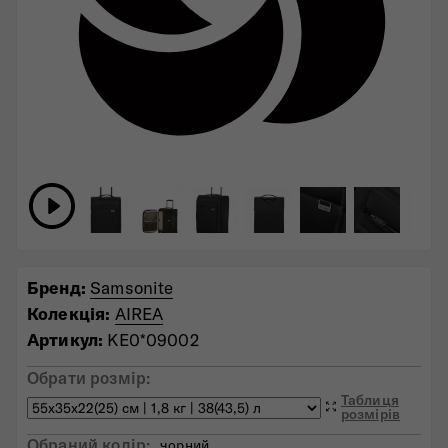
Бренд:
Samsonite
Колекція:
AIREA
Артикул:
KE0*09002
Обрати розмір:
Таблиця
розмірів
Обраний колiр:
чорний