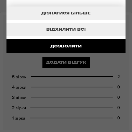
ДІЗНАТИСЯ БІЛЬШЕ
5.0
ВІДХИЛИТИ ВСІ
ДОЗВОЛИТИ
2 відгуки
ДОДАТИ ВІДГУК
5
2
зірок
4
0
зірки
3
0
зірки
2
0
зірки
1
0
зірка