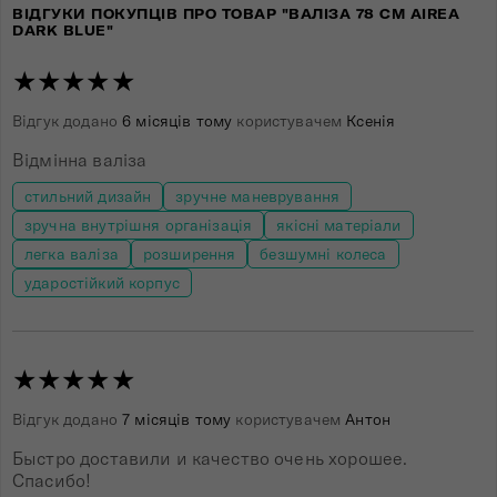
ВІДГУКИ ПОКУПЦІВ ПРО ТОВАР "ВАЛІЗА 78 СМ AIREA
DARK BLUE"
★★★★★
Відгук додано
6 місяців тому
користувачем
Ксенія
Відмінна валіза
стильний дизайн
зручне маневрування
зручна внутрішня організація
якісні матеріали
легка валіза
розширення
безшумні колеса
ударостійкий корпус
★★★★★
Відгук додано
7 місяців тому
користувачем
Антон
Быстро доставили и качество очень хорошее.
Спасибо!