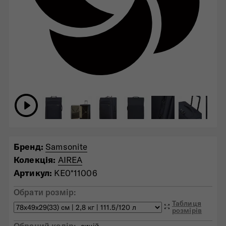
Бренд:
Samsonite
Колекція:
AIREA
Артикул:
KE0*11006
Обрати розмір:
Таблиця
розмірів
Обраний колiр:
синій