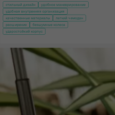
стильный дизайн
удобное маневрирование
удобная внутренняя организация
качественные материалы
легкий чемодан
расширение
безшумные колеса
ударостойкий корпус