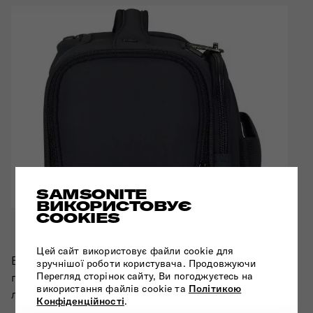
SAMSONITE
ВИКОРИСТОВУЄ
COOKIES
ЛЕГКИЙ ДОСТУП
Цей сайт використовує файли cookie для
Вам терміново потрібні квитки на літак чи
зручнішої роботи користувача. Продовжуючи
Перегляд сторінок сайту, Ви погоджуєтесь на
готельні ваучери? У вас під рукою є все завдяки
використання файлів cookie та
Політикою
легкодоступній передній або боковій кишені.
Конфіденційності
.