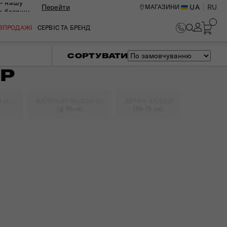
— нашу
Перейти
UA
RU
МАГАЗИНИ
ю багажу
ОЗПРОДАЖІ
СЕРВІС ТА БРЕНД
СОРТУВАТИ
ЕР
 (XL)
МАЛЕНЬКІ ВАЛІЗИ (S)
ДИТЯЧІ ВАЛІЗИ
(≦ 55см)
(55-75 см)
ИЙ ЦЕНТР В КИЄВІ