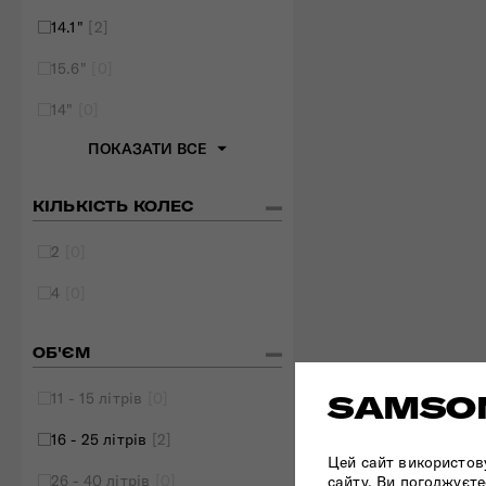
14.1"
[2]
15.6"
[0]
14"
[0]
ПОКАЗАТИ ВСЕ
КІЛЬКІСТЬ КОЛЕС
2
[0]
4
[0]
ОБ'ЄМ
11 - 15 літрів
[0]
SAMSON
16 - 25 літрів
[2]
Цей сайт використов
26 - 40 літрів
[0]
сайту, Ви погоджуєте