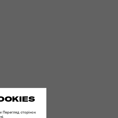
OOKIES
и Перегляд сторінок
ті
.