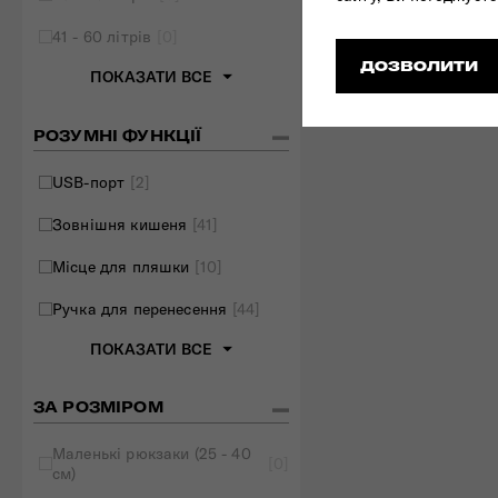
41 - 60 літрів
[0]
ДОЗВОЛИТИ
ПОКАЗАТИ ВСЕ
РОЗУМНІ ФУНКЦІЇ
USB-порт
[2]
Зовнішня кишеня
[41]
Місце для пляшки
[10]
Ручка для перенесення
[44]
ПОКАЗАТИ ВСЕ
ЗА РОЗМІРОМ
Маленькі рюкзаки (25 - 40
[0]
см)