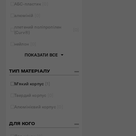
АБС-пластик
[0]
Складані сумки
алюміній
[0]
Дивитись все
плетений поліпропілен
[0]
(Curv®)
нейлон
[0]
ПОКАЗАТИ ВСЕ
ТИП МАТЕРІАЛУ
М'який корпус
[1]
Твердий корпус
[0]
Алюмінієвий корпус
[0]
ДЛЯ КОГО