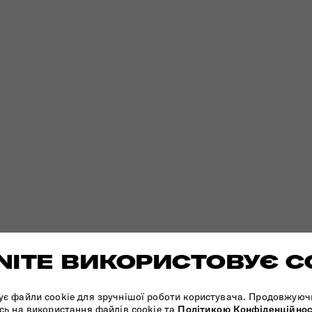
ITE ВИКОРИСТОВУЄ C
ує файли cookie для зручнішої роботи користувача. Продовжуюч
сь на використання файлів cookie та
Політикою Конфіденційнос