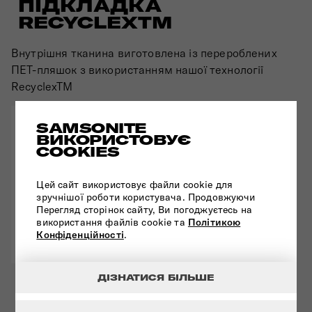
ПІДКЛАДКА
RECYCLEXTM
Внутрішня тканина виготовлена ​​із перероблених
ПЕТ-пляшок з використанням нашої технології
RecyclexTM
SAMSONITE
ВИКОРИСТОВУЄ
COOKIES
Цей сайт використовує файли cookie для
зручнішої роботи користувача. Продовжуючи
Перегляд сторінок сайту, Ви погоджуєтесь на
використання файлів cookie та
Політикою
Конфіденційності
.
ДІЗНАТИСЯ БІЛЬШЕ
СТІЙКА КОНСТРУКЦІЯ