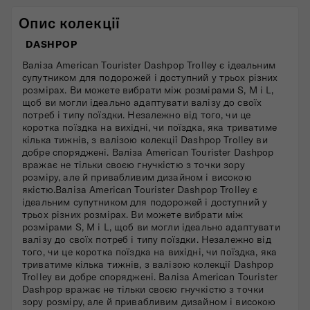
Опис колекції
DASHPOP
Валіза American Tourister Dashpop Trolley є ідеальним
супутником для подорожей і доступний у трьох різних
розмірах. Ви можете вибрати між розмірами S, M і L,
щоб ви могли ідеально адаптувати валізу до своїх
потреб і типу поїздки. Незалежно від того, чи це
коротка поїздка на вихідні, чи поїздка, яка триватиме
кілька тижнів, з валізою колекції Dashpop Trolley ви
добре споряджені. Валіза American Tourister Dashpop
вражає не тільки своєю гнучкістю з точки зору
розміру, але й привабливим дизайном і високою
якістю.Валіза American Tourister Dashpop Trolley є
ідеальним супутником для подорожей і доступний у
трьох різних розмірах. Ви можете вибрати між
розмірами S, M і L, щоб ви могли ідеально адаптувати
валізу до своїх потреб і типу поїздки. Незалежно від
того, чи це коротка поїздка на вихідні, чи поїздка, яка
триватиме кілька тижнів, з валізою колекції Dashpop
Trolley ви добре споряджені. Валіза American Tourister
Dashpop вражає не тільки своєю гнучкістю з точки
зору розміру, але й привабливим дизайном і високою