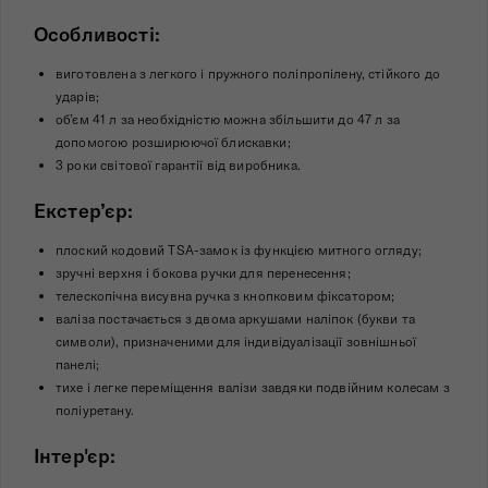
Особливості:
виготовлена з легкого і пружного поліпропілену, стійкого до
ударів;
об’єм 41 л за необхідністю можна збільшити до 47 л за
допомогою розширюючої блискавки;
3 роки світової гарантії від виробника.
Екстер’єр:
плоский кодовий TSA-замок із функцією митного огляду;
зручні верхня і бокова ручки для перенесення;
телескопічна висувна ручка з кнопковим фіксатором;
валіза постачається з двома аркушами наліпок (букви та
символи), призначеними для індивідуалізації зовнішньої
панелі;
тихе і легке переміщення валізи завдяки подвійним колесам з
поліуретану.
Інтер'єр: