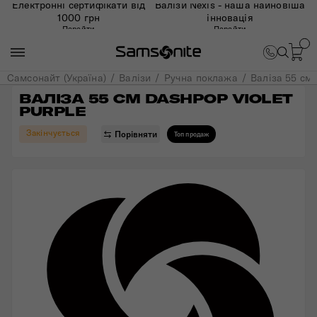
Електронні сертифікати від
Валізи Nexis - наша найновіша
1000 грн
інновація
Перейти
Перейти
Самсонайт (Україна)
Валізи
Ручна поклажа
Валіза 55 см
ВАЛІЗА 55 СМ DASHPOP VIOLET 
PURPLE
Закінчується
Порівняти
Топ продаж