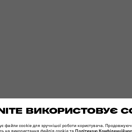
ITE ВИКОРИСТОВУЄ C
ує файли cookie для зручнішої роботи користувача. Продовжуюч
сь на використання файлів cookie та
Політикою Конфіденційнос