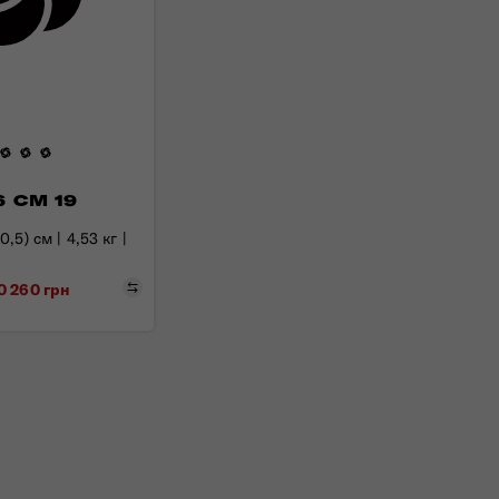
6 СМ 19
,5) см | 4,53 кг |
Порівняти
10 260 грн