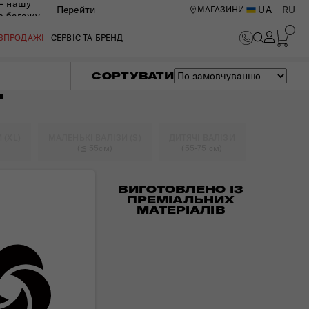
— нашу
Перейти
UA
RU
МАГАЗИНИ
ю багажу
ОЗПРОДАЖІ
СЕРВІС ТА БРЕНД
СОРТУВАТИ
Т
 (XL)
МАЛЕНЬКІ ВАЛІЗИ (S)
ДИТЯЧІ ВАЛІЗИ
(≦ 55см)
(55-75 см)
ВИГОТОВЛЕНО ІЗ
ПРЕМІАЛЬНИХ
МАТЕРІАЛІВ
ИЙ ЦЕНТР В КИЄВІ