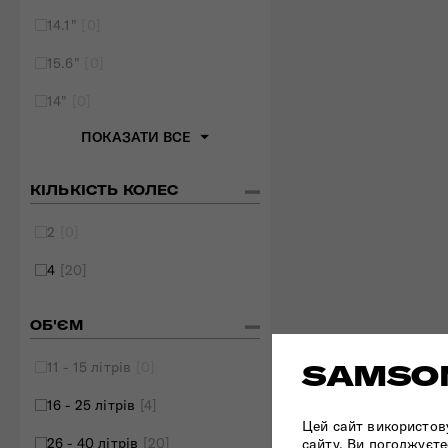
14.1"
[0]
15.6"
[0]
14"
[0]
ПОКАЗАТИ ВСЕ
КІЛЬКІСТЬ КОЛЕС
2
[0]
4
[20]
ОБ'ЄМ
11 - 15 літрів
[0]
SAMSON
16 - 25 літрів
[4]
Цей сайт використов
26 - 40 літрів
[20]
сайту, Ви погоджуєте