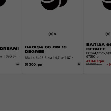
ВАЛІЗА 6
ВАЛІЗА 66 СМ 19
 DREAMI
DEGREE
DEGREE
66x44,5x25,5(30
г | 69(78) л
67(80) л
66х44,5х25,5 см | 4,7 кг | 67 л
41 040 грн
Порівняти
Порівняти
51 300 грн
- 
51 300 грн