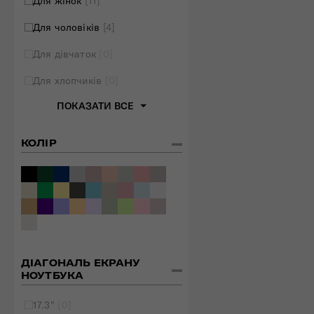
Для жінок
[11]
Для чоловіків
[4]
Для дівчаток
[0]
Для хлопчиків
[0]
ПОКАЗАТИ ВСЕ
КОЛІР
ДІАГОНАЛЬ ЕКРАНУ
НОУТБУКА
17.3"
[0]