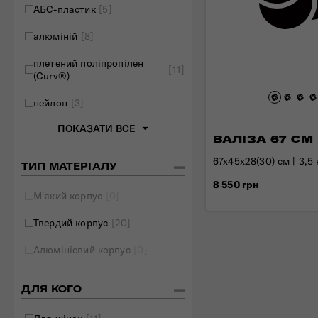
АБС-пластик
[5]
Складані сумки
алюміній
[8]
Дивитись все
плетений поліпропілен
[11]
(Curv®)
нейлон
[3]
ПОКАЗАТИ ВСЕ
ВАЛІЗА 67 СМ
67x45x28(30) см | 3,5 к
ТИП МАТЕРІАЛУ
8 550 грн
М'який корпус
[0]
Твердий корпус
[20]
Алюмінієвий корпус
[0]
ДЛЯ КОГО