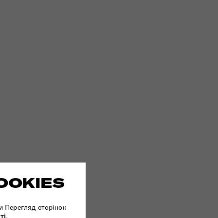
OOKIES
и Перегляд сторінок
ті
.