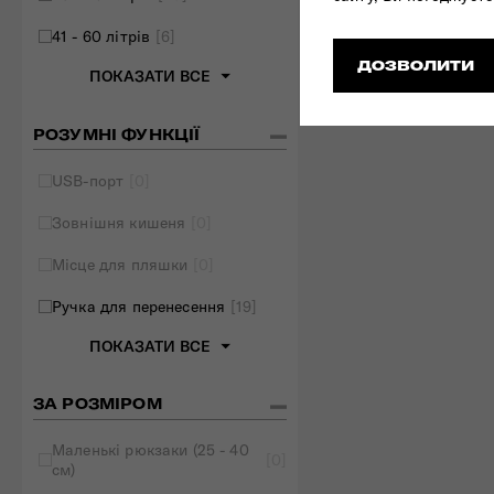
41 - 60 літрів
[6]
ДОЗВОЛИТИ
ПОКАЗАТИ ВСЕ
РОЗУМНІ ФУНКЦІЇ
USB-порт
[0]
Зовнішня кишеня
[0]
Місце для пляшки
[0]
Ручка для перенесення
[19]
ПОКАЗАТИ ВСЕ
ЗА РОЗМІРОМ
Маленькі рюкзаки (25 - 40
[0]
см)