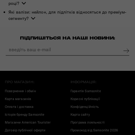
році?
Які валізи: нейлон, для підлітків відносяться до преміум-
сегменту?
ПІДПИШІТЬСЯ НА НАШІ НОВИНИ:
ПРО МАГАЗИН:
ІНФОРМАЦІЯ:
Повернення і обмін
Гарантія Samsonite
Карта магазинів
Корисні публікації
Оплата і доставка
Конфіденційність
Історія бренду Samsonite
Карта сайту
Магазини American Tourister
Програма лояльності
Договір публічної оферти
Промокод від Samsonite 2026