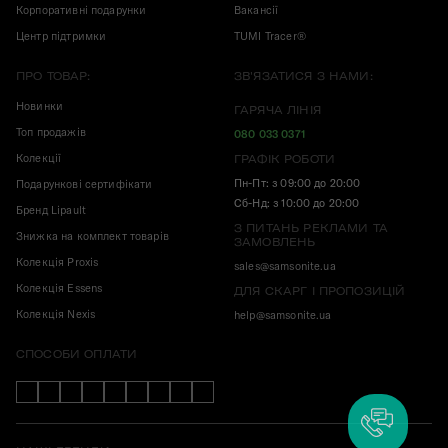
Корпоративні подарунки
Вакансії
Центр підтримки
TUMI Tracer®
ПРО ТОВАР:
ЗВ'ЯЗАТИСЯ З НАМИ:
Новинки
ГАРЯЧА ЛІНІЯ
Топ продажів
080 033 0371
Колекції
ГРАФІК РОБОТИ
Пн-Пт: з 09:00 до 20:00
Подарункові сертифікати
Сб-Нд: з 10:00 до 20:00
Бренд Lipault
З ПИТАНЬ РЕКЛАМИ ТА
Знижка на комплект товарів
ЗАМОВЛЕНЬ
Колекція Proxis
sales@samsonite.ua
Колекція Essens
ДЛЯ СКАРГ І ПРОПОЗИЦІЙ
Колекція Nexis
help@samsonite.ua
СПОСОБИ ОПЛАТИ