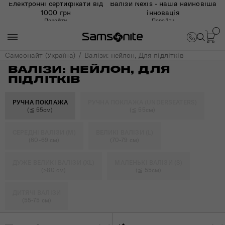
Електронні сертифікати від
Валізи Nexis - наша найновіша
1000 грн
інновація
Перейти
Перейти
Самсонайт (Україна)
Валізи: нейлон, Для підлітків
ВАЛІЗИ: НЕЙЛОН, ДЛЯ
ПІДЛІТКІВ
РУЧНА ПОКЛАЖА
РУЧНА ПОКЛАЖА (UNDERSEATERS)
(≦ 55см)
(≦ 55см)
СЕРЕДНІ ВАЛІЗИ (M)
ВЕЛИКІ ВАЛІЗИ (L)
(60-69 см)
(70-79 см)
ДУЖЕ ВЕЛИКІ ВАЛІЗИ (XL)
МАЛЕНЬКІ ВАЛІЗИ (S)
(>80 см)
(≦ 55см)
ДИТЯЧІ ВАЛІЗИ
(55-75 см)