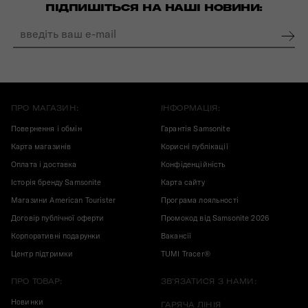
ПІДПИШІТЬСЯ НА НАШІ НОВИНИ:
ПРО МАГАЗИН:
ІНФОРМАЦІЯ:
Повернення і обмін
Гарантія Samsonite
Карта магазинів
Корисні публікації
Оплата і доставка
Конфіденційність
Історія бренду Samsonite
Карта сайту
Магазини American Tourister
Програма лояльності
Договір публічної оферти
Промокод від Samsonite 2026
Корпоративні подарунки
Вакансії
Центр підтримки
TUMI Tracer®
ПРО ТОВАР:
ЗВ'ЯЗАТИСЯ З НАМИ:
Новинки
ГАРЯЧА ЛІНІЯ