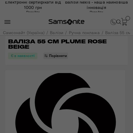
Електронні сертифікати від
Валізи Nexis - наша найновіша
1000 грн
інновація
Перейти
Перейти
Самсонайт (Україна)
Валізи
Ручна поклажа
Валіза 55 см
ВАЛІЗА 55 СМ PLUME ROSE 
BEIGE
Є в наявності
Порівняти