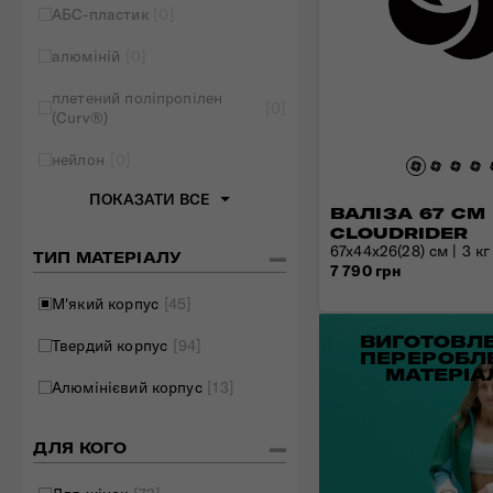
АБС-пластик
[0]
Складані сумки
алюміній
[0]
Дивитись все
плетений поліпропілен
[0]
(Curv®)
нейлон
[0]
ПОКАЗАТИ ВСЕ
ВАЛІЗА 67 СМ
CLOUDRIDER
67x44x26(28) см | 3 кг 
ТИП МАТЕРІАЛУ
7 790 грн
М'який корпус
[45]
ВИГОТОВЛЕ
Твердий корпус
[94]
ПЕРЕРОБЛ
МАТЕРІА
Алюмінієвий корпус
[13]
ДЛЯ КОГО