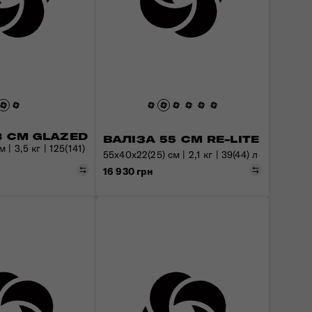
8 СМ GLAZED
ВАЛІЗА 55 СМ RE-LITE
 | 3,5 кг | 125(141)
55x40x22(25) см | 2,1 кг | 39(44) л
Порівняти
Порівняти
16 930 грн