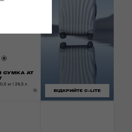
 СУМКА AT
T
,5 кг | 26,5 л
Порівняти
ВІДКРИЙТЕ C-LITE