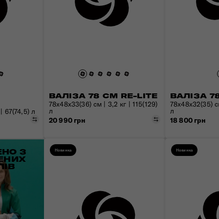
ВАЛІЗА 78 СМ RE-LITE
ВАЛІЗА 7
78x48x33(36) см | 3,2 кг | 115(129)
78x48x32(35) см
л
л
| 67(74,5) л
Порівняти
Порівняти
20 990 грн
18 800 грн
НО З
Новинка
Новинка
ЕНИХ
ЛІВ