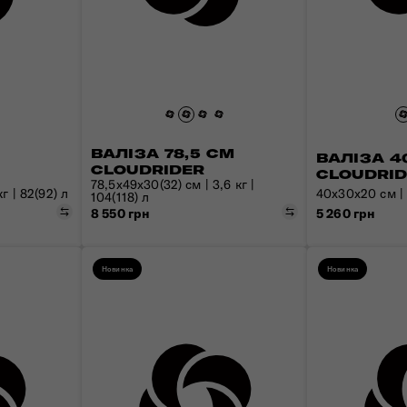
Валізи з передньою кишенею
Знайомтесь з Nexis
Рюкзаки для ноутбука
Усі сумки
Дитячі валізи для катання
Пакувальні куби та чохли
ВАЛІЗА 78,5 СМ
ВАЛІЗА 4
CLOUDRIDER
CLOUDRI
78,5x49x30(32) см | 3,6 кг |
г | 82(92) л
40x30x20 см | 1
104(118) л
Порівняти
Порівняти
5 260 грн
8 550 грн
Новинка
Новинка