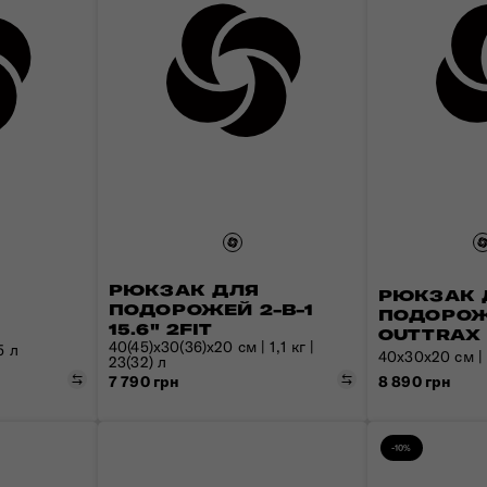
РЮКЗАК ДЛЯ
РЮКЗАК 
ПОДОРОЖЕЙ 2-В-1
ПОДОРОЖЕ
15.6" 2FIT
OUTTRAX
40(45)x30(36)x20 см | 1,1 кг |
5 л
40x30x20 см | 1
23(32) л
Порівняти
Порівняти
8 890 грн
7 790 грн
-10%