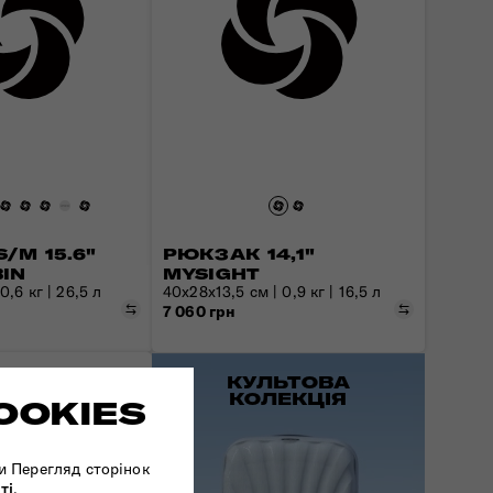
/M 15.6"
РЮКЗАК 14,1"
IN
MYSIGHT
,6 кг | 26,5 л
40x28x13,5 см | 0,9 кг | 16,5 л
Порівняти
Порівняти
7 060 грн
КУЛЬТОВА
КОЛЕКЦІЯ
OOKIES
и Перегляд сторінок
ті
.