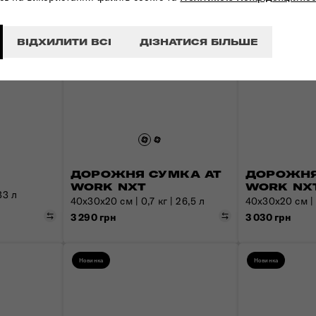
ВІДХИЛИТИ ВСІ
ДІЗНАТИСЯ БІЛЬШЕ
ДОРОЖНЯ СУМКА AT
ДОРОЖНЯ
WORK NXT
WORK NX
33 л
40x30x20 см | 0,7 кг | 26,5 л
40x30x20 см | 0
Порівняти
Порівняти
3 290 грн
3 030 грн
н
Новинка
Новинка