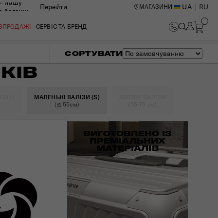
— нашу
Перейти
UA
RU
МАГАЗИНИ
ю багажу
ОЗПРОДАЖІ
СЕРВІС ТА БРЕНД
СОРТУВАТИ
КІВ
 (XL)
МАЛЕНЬКІ ВАЛІЗИ (S)
ДИТЯЧІ ВАЛІЗИ
(≦ 55см)
(55-75 см)
ВИГОТОВЛЕНО ІЗ
ПРЕМІАЛЬНИХ
МАТЕРІАЛІВ
ИЙ ЦЕНТР В КИЄВІ