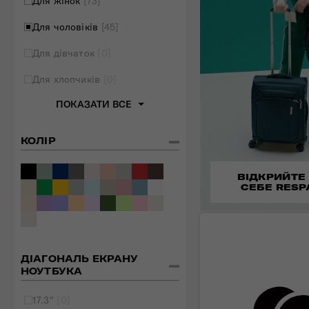
Для жінок
[73]
Для чоловіків
[45]
Для дівчаток
[0]
Для хлопчиків
[0]
ПОКАЗАТИ ВСЕ
КОЛІР
ВІДКРИЙТЕ
СЕБЕ RESP
ДІАГОНАЛЬ ЕКРАНУ
НОУТБУКА
17.3"
[0]