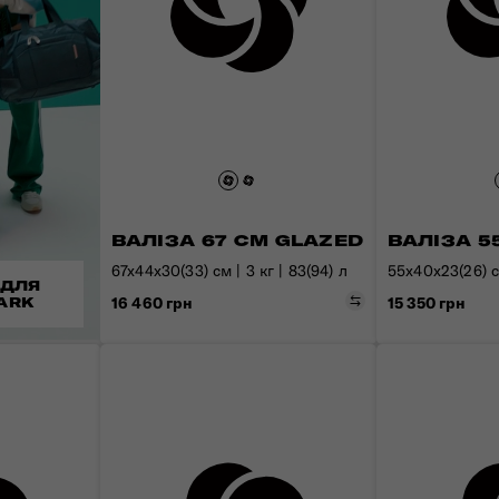
ВАЛІЗА 67 СМ GLAZED
ВАЛІЗА 5
67x44x30(33) см | 3 кг | 83(94) л
55x40x23(26) см
 ДЛЯ
Порівняти
16 460 грн
15 350 грн
ARK