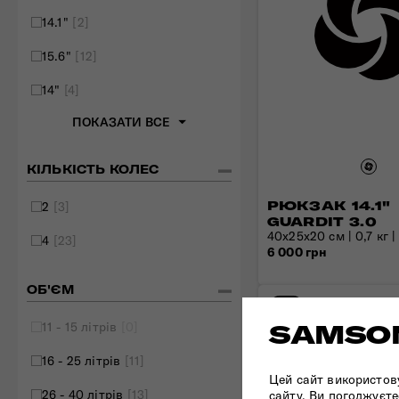
14.1"
[2]
15.6"
[12]
14"
[4]
ПОКАЗАТИ ВСЕ
КІЛЬКІСТЬ КОЛЕС
РЮКЗАК 14.1"
2
[3]
GUARDIT 3.0
40х25х20 см | 0,7 кг |
4
[23]
6 000 грн
ОБ'ЄМ
-10%
11 - 15 літрів
[0]
SAMSON
16 - 25 літрів
[11]
Цей сайт використов
26 - 40 літрів
[13]
сайту, Ви погоджуєте