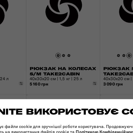
РЮКЗАК НА КОЛЕСАХ
РЮКЗАК S
S/M TAKE2CABIN
TAKE2CAB
 24 л
40x30x20 см | 1,5 кг | 25 л
40x30x20 см | 0
Порівняти
Порівняти
5 160 грн
3 090 грн
ITE ВИКОРИСТОВУЄ C
ує файли cookie для зручнішої роботи користувача. Продовжуюч
сь на використання файлів cookie та
Політикою Конфіденційнос