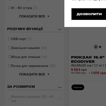
41 - 60 літрів
[7]
ДОЗВОЛИТИ
ПОКАЗАТИ ВСЕ
РОЗУМНІ ФУНКЦІЇ
USB-порт
[1]
Зовнішня кишеня
[44]
Місце для пляшки
[14]
РЮКЗАК 15.6"
ECODIVER
45х36х20 см | 1,1 кг | 
Ручка для перенесення
[45]
9 684 грн
- 1 076 гр
10 760 грн
ПОКАЗАТИ ВСЕ
ЗА РОЗМІРОМ
Новинка
Маленькі рюкзаки (25 - 40
[0]
см)