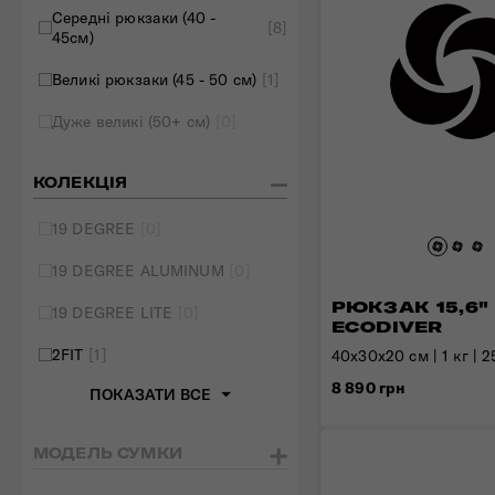
Середні рюкзаки (40 -
[8]
45см)
Великі рюкзаки (45 - 50 см)
[1]
Дуже великі (50+ см)
[0]
КОЛЕКЦІЯ
19 DEGREE
[0]
19 DEGREE ALUMINUM
[0]
РЮКЗАК 15,6"
19 DEGREE LITE
[0]
ECODIVER
2FIT
[1]
40x30x20 см | 1 кг | 2
8 890 грн
ПОКАЗАТИ ВСЕ
МОДЕЛЬ СУМКИ