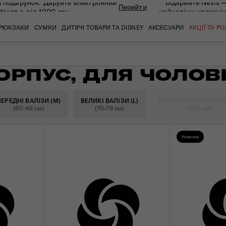
 подарунок. Даруйте eлектронний
Відкрийте Nexis 
Перейти
фікат > від 1000 грн
найновішу колекці
РЮКЗАКИ
СУМКИ
ДИТЯЧІ ТОВАРИ ТА DISNEY
АКСЕСУАРИ
АКЦІЇ ТА Р
ОРПУС, ДЛЯ ЧОЛОВІ
кат
кат
кат
кат
кат
кат
СЕРЕДНІ ВАЛІЗИ (M)
ВЕЛИКІ ВАЛІЗИ (L)
ДУЖЕ ВЕЛИКІ ВАЛІЗИ
(60-69 см)
(70-79 см)
(>80 см)
Новинка
 ЗАПИТАННЯ
СЕРВІСН