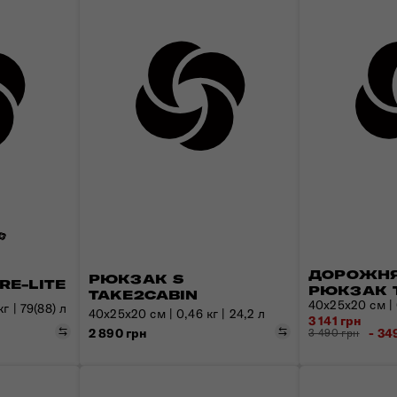
ДОРОЖНЯ
РЮКЗАК S
RE-LITE
РЮКЗАК 
TAKE2CABIN
40x25x20 см | 0
г | 79(88) л
40x25x20 см | 0,46 кг | 24,2 л
3 141 грн
Порівняти
Порівняти
2 890 грн
- 34
3 490 грн