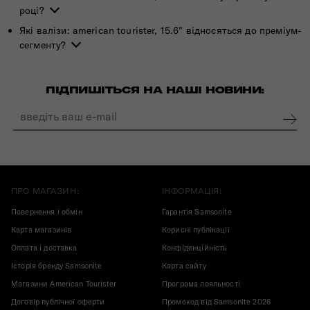
році?
Які валізи: american tourister, 15.6" відносяться до преміум-
сегменту?
ПІДПИШІТЬСЯ НА НАШІ НОВИНИ:
ПРО МАГАЗИН:
ІНФОРМАЦІЯ:
Повернення і обмін
Гарантія Samsonite
Карта магазинів
Корисні публікації
Оплата і доставка
Конфіденційність
Історія бренду Samsonite
Карта сайту
Магазини American Tourister
Програма лояльності
Договір публічної оферти
Промокод від Samsonite 2026