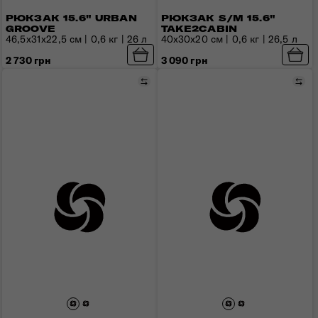
РЮКЗАК 15.6" URBAN
РЮКЗАК S/M 15.6"
GROOVE
TAKE2CABIN
46,5x31x22,5 см | 0,6 кг | 26 л
40x30x20 см | 0,6 кг | 26,5 л
2 730 грн
3 090 грн
Порівняти
Пор