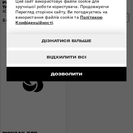
Цей сайт використовує файли cookie для
РЮКЗАК S/M 15,6"
РЮКЗАК S/M 15.6"
зручнішої роботи користувача. Продовжуючи
TAKE2CABIN
TAKE2CABIN
40x30x20 см | 0,75 кг | 26,5 л
40x30x20 см | 0,6 кг | 25,5 л
Перегляд сторінок сайту, Ви погоджуєтесь на
використання файлів cookie та
Політикою
3 400 грн
3 840 грн
Конфіденційності
.
Порівняти
ДІЗНАТИСЯ БІЛЬШЕ
ВІДХИЛИТИ ВСІ
ДОЗВОЛИТИ