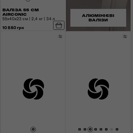
ВАЛІЗА 55 СМ
AIRCONIC
АЛЮМІНІЄВІ
55x40x23 см | 2,4 кг | 34 л
ВАЛІЗИ
10 880 грн
Порівняти
Пор