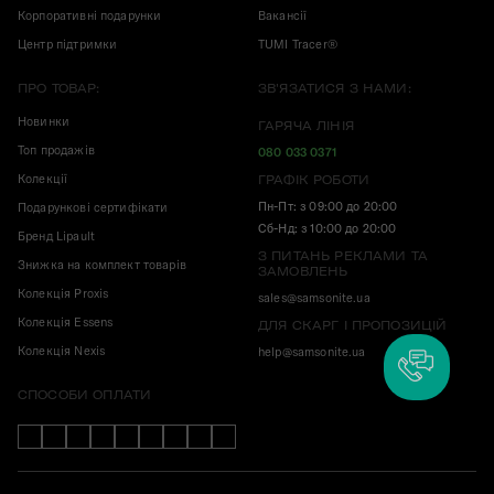
Корпоративні подарунки
Вакансії
Центр підтримки
TUMI Tracer®
ПРО ТОВАР:
ЗВ'ЯЗАТИСЯ З НАМИ:
Новинки
ГАРЯЧА ЛІНІЯ
Топ продажів
080 033 0371
Колекції
ГРАФІК РОБОТИ
Пн-Пт: з 09:00 до 20:00
Подарункові сертифікати
Сб-Нд: з 10:00 до 20:00
Бренд Lipault
З ПИТАНЬ РЕКЛАМИ ТА
Знижка на комплект товарів
ЗАМОВЛЕНЬ
Колекція Proxis
sales@samsonite.ua
Колекція Essens
ДЛЯ СКАРГ І ПРОПОЗИЦІЙ
Колекція Nexis
help@samsonite.ua
СПОСОБИ ОПЛАТИ