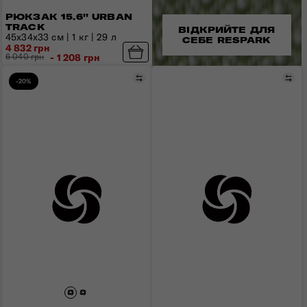
РЮКЗАК 15.6'' URBAN
TRACK
ВІДКРИЙТЕ ДЛЯ
45x34x33 см | 1 кг | 29 л
СЕБЕ RESPARK
4 832 грн
6 040 грн
- 1 208 грн
Порівняти
Пор
-20%