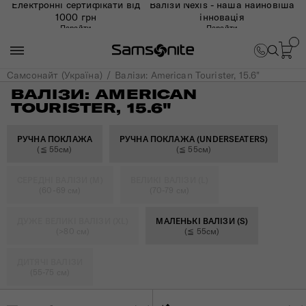
Електронні сертифікати від
Валізи Nexis - наша найновіша
1000 грн
інновація
Перейти
Перейти
Самсонайт (Україна)
Валізи: American Tourister, 15.6"
ВАЛІЗИ: AMERICAN
TOURISTER, 15.6"
РУЧНА ПОКЛАЖА
РУЧНА ПОКЛАЖА (UNDERSEATERS)
(≦ 55см)
(≦ 55см)
СЕРЕДНІ ВАЛІЗИ (M)
ВЕЛИКІ ВАЛІЗИ (L)
(60-69 см)
(70-79 см)
ДУЖЕ ВЕЛИКІ ВАЛІЗИ (XL)
МАЛЕНЬКІ ВАЛІЗИ (S)
(>80 см)
(≦ 55см)
ДИТЯЧІ ВАЛІЗИ
(55-75 см)