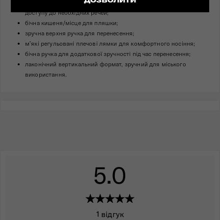
ДОЗВОЛИТИ
фронтальна зовнішня кишеня на блискавці для швидкого
доступу до необхідних речей;
бічна кишеня/місце для пляшки;
зручна верхня ручка для перенесення;
м’які регульовані плечові лямки для комфортного носіння;
бічна ручка для додаткової зручності під час перенесення;
лаконічний вертикальний формат, зручний для міського
використання.
5.0
1 відгук