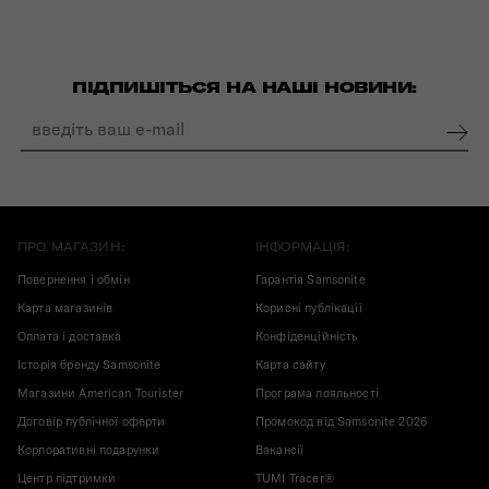
ПІДПИШІТЬСЯ НА НАШІ НОВИНИ:
ПРО МАГАЗИН:
ІНФОРМАЦІЯ:
Повернення і обмін
Гарантія Samsonite
Карта магазинів
Корисні публікації
Оплата і доставка
Конфіденційність
Історія бренду Samsonite
Карта сайту
Магазини American Tourister
Програма лояльності
Договір публічної оферти
Промокод від Samsonite 2026
Корпоративні подарунки
Вакансії
Центр підтримки
TUMI Tracer®