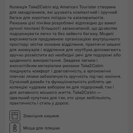
Колекція Take2Cabin від American Tourister створена
для мандрівників, які шукають компактний і зручний
багаж для коротких поїздок та авіаперельотів.
Рюкзаки цієї лінійки розроблені відповідно до вимог
ручної поклажі більшості авіакомпаній, що дозволяє
подорожувати легко та без зайвого багажу. Моделі
вирізняються продуманою організацією внутрішнього
простору: містке основне відділення, практичні кишені
для аксесуарів і відділення для ноутбука допомагають
зручно розмістити всі необхідні речі для подорожі або
щоденного використання. Завдяки легким і
зносостійким матеріалам рюкзаки Take2Cabin
поєднують комфорт і довговічність, а ергономічні
плечові лямки забезпечують зручність під час носіння.
Сучасний дизайн та функціональність роблять цю
колекцію чудовим вибором як для подорожей, так і
для активного міського життя. Take2Cabin —
ідеальний супутник для тих, хто цінує мобільність,
практичність і стиль у дорозі.
Зовнішня кишеня
Місце для пляшки