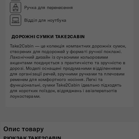
Ручка для перенесення
Відділ для ноутбука
ДОРОЖНІ СУМКИ TAKE2CABIN
Take2Cabin — це колекція компактних дорожніх сумок,
створених для подорожей у форматі ручної поклажі.
Лаконічний дизайн із сучасними кольоровими
акцентами поєднується з практичністю та зручністю в
дорозі. Моделі оснащені продуманими відділеннями
для організації речей, зручними ручками та плечовим
ременем для комфортного носіння. Легкі та
функціональні, сумки Take2Cabin ідеально підходять
для коротких поїздок, відряджень і авіаперельотів
лоукостерами.
Опис товару
РЮКЗАК TAKE2CABIN