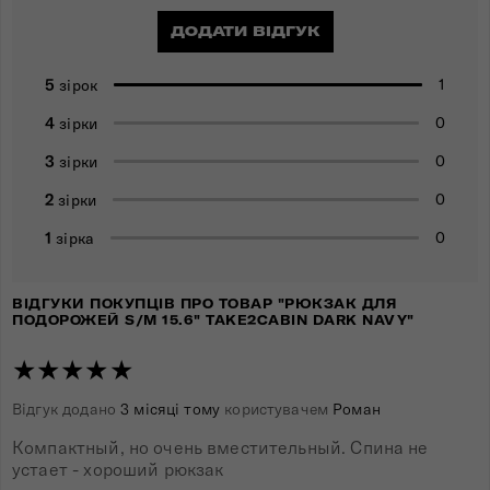
ДОДАТИ ВІДГУК
5
1
зірок
4
0
зірки
3
0
зірки
2
0
зірки
1
0
зірка
ВІДГУКИ ПОКУПЦІВ ПРО ТОВАР "РЮКЗАК ДЛЯ
ПОДОРОЖЕЙ S/M 15.6" TAKE2CABIN DARK NAVY"
★★★★★
Відгук додано
3 місяці тому
користувачем
Роман
Компактный, но очень вместительный. Спина не
устает - хороший рюкзак