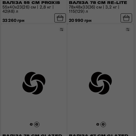
ВАЛІЗА 55 СМ PROXIS
ВАЛІЗА 78 СМ RE-LITE
55x40x23(26) см | 2,8 кг |
78x48x33(36) см | 3,2 кг |
42(48) л
115(129) л
33 260 грн
20 990 грн
Порівняти
Пор
ВАЛІЗА 78 СМ GLAZED
ВАЛІЗА 67 СМ GLAZED