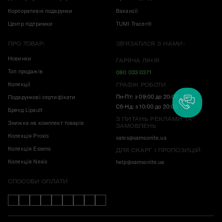
Корпоративні подарунки
Вакансії
Центр підтримки
TUMI Tracer®
ПРО ТОВАР:
ЗВ'ЯЗАТИСЯ З НАМИ:
Новинки
ГАРЯЧА ЛІНІЯ
Топ продажів
080 033 0371
Колекції
ГРАФІК РОБОТИ
Пн-Пт: з 09:00 до 20:00
Подарункові сертифікати
Сб-Нд: з 10:00 до 20:00
Бренд Lipault
З ПИТАНЬ РЕКЛАМИ ТА
Знижка на комплект товарів
ЗАМОВЛЕНЬ
Колекція Proxis
sales@samsonite.ua
Колекція Essens
ДЛЯ СКАРГ І ПРОПОЗИЦІЙ
Колекція Nexis
help@samsonite.ua
СПОСОБИ ОПЛАТИ