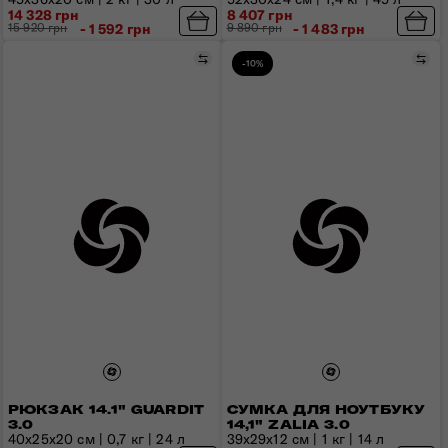
14 328 грн
8 407 грн
15 920 грн
- 1 592 грн
9 890 грн
- 1 483 грн
Порівняти
Пор
-10%
РЮКЗАК 14.1" GUARDIT
СУМКА ДЛЯ НОУТБУКУ
3.0
14,1" ZALIA 3.0
40х25х20 см | 0,7 кг | 24 л
39x29x12 см | 1 кг | 14 л