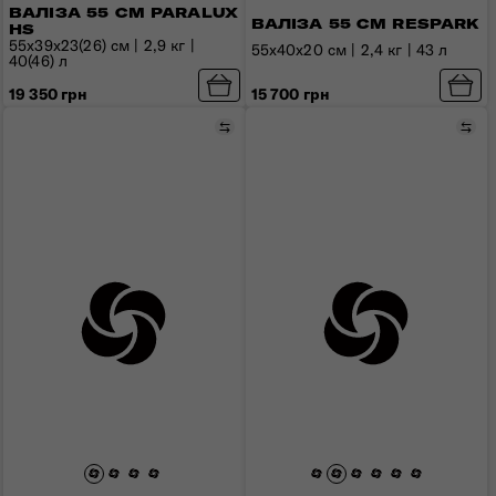
ВАЛІЗА 55 СМ PARALUX
ВАЛІЗА 55 СМ RESPARK
HS
55x39x23(26) см | 2,9 кг |
55x40x20 см | 2,4 кг | 43 л
40(46) л
15 700 грн
19 350 грн
Порівняти
Пор