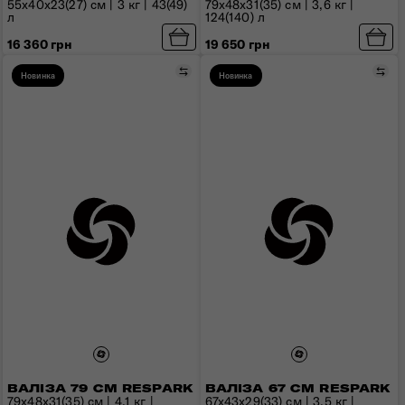
55x40x23(27) см | 3 кг | 43(49)
79x48x31(35) см | 3,6 кг |
л
124(140) л
16 360 грн
19 650 грн
Порівняти
Пор
Новинка
Новинка
ВАЛІЗА 79 СМ RESPARK
ВАЛІЗА 67 СМ RESPARK
79x48x31(35) см | 4,1 кг |
67x43x29(33) см | 3,5 кг |