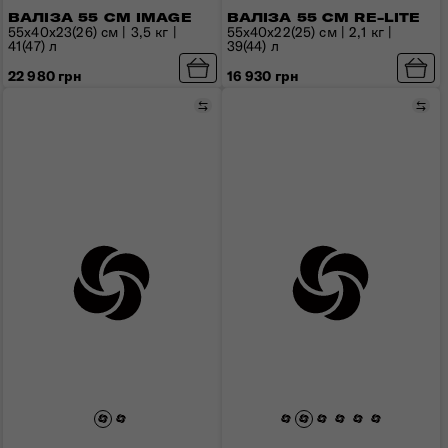
ВАЛІЗА 55 СМ IMAGE
ВАЛІЗА 55 СМ RE-LITE
55x40x23(26) см | 3,5 кг |
55x40x22(25) см | 2,1 кг |
41(47) л
39(44) л
22 980 грн
16 930 грн
Порівняти
Пор