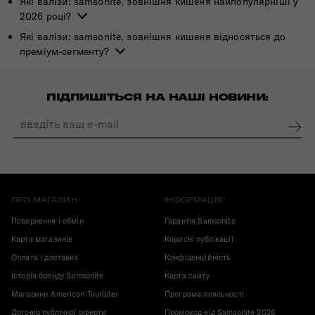
Які валізи: samsonite, зовнішня кишеня найпопулярніші у
2026 році?
Які валізи: samsonite, зовнішня кишеня відносяться до
преміум-сегменту?
ПІДПИШІТЬСЯ НА НАШІ НОВИНИ:
ПРО МАГАЗИН:
ІНФОРМАЦІЯ:
Повернення і обмін
Гарантія Samsonite
Карта магазинів
Корисні публікації
Оплата і доставка
Конфіденційність
Історія бренду Samsonite
Карта сайту
Магазини American Tourister
Програма лояльності
Договір публічної оферти
Промокод від Samsonite 2026