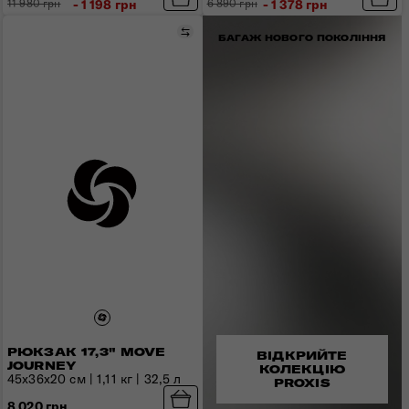
11 980 грн
- 1 198 грн
6 890 грн
- 1 378 грн
Порівняти
БАГАЖ НОВОГО ПОКОЛІННЯ
РЮКЗАК 17,3" MOVE
ВІДКРИЙТЕ
JOURNEY
КОЛЕКЦІЮ
45х36х20 см | 1,11 кг | 32,5 л
PROXIS
8 020 грн