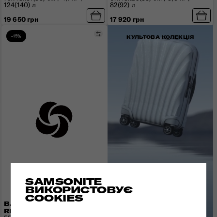
124(140) л
82(92) л
19 650 грн
17 920 грн
Порівняти
-15%
КУЛЬТОВА КОЛЕКЦІЯ
SAMSONITE
ВИКОРИСТОВУЄ
COOKIES
ВАЛІЗА 55 СМ
RESTACKD