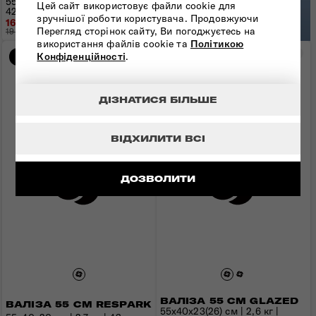
55x40x23(26) см | 3,1 кг |
ВІДКРИЙТЕ C-
Цей сайт використовує файли cookie для
42(48) л
LITE
зручнішої роботи користувача. Продовжуючи
16 856 грн
Перегляд сторінок сайту, Ви погоджуєтесь на
19 830 грн
- 2 974 грн
використання файлів cookie та
Політикою
Порівняти
Пор
Конфіденційності
.
Новинка
Новинка
ДІЗНАТИСЯ БІЛЬШЕ
ВІДХИЛИТИ ВСІ
ДОЗВОЛИТИ
ВАЛІЗА 55 СМ GLAZED
ВАЛІЗА 55 СМ RESPARK
55x40x23(26) см | 2,6 кг |