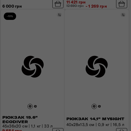
11 421 грн
6 000 грн
12 690 грн
- 1 269 грн
Порівняти
Пор
-10%
РЮКЗАК 15.6"
РЮКЗАК 14,1" MYSIGHT
ECODIVER
40x28x13,5 см | 0,9 кг | 16,5 л
45х36х20 см | 1,1 кг | 33 л
9 684 грн