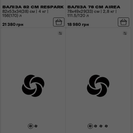
ВАЛІЗА 82 СМ RESPARK
ВАЛІЗА 78 СМ AIREA
82x53x34(38) см | 4 кг |
78x49x29(33) см | 2,8 кг |
156(170) л
111.5/120 л
21 380 грн
18 980 грн
Порівняти
Пор