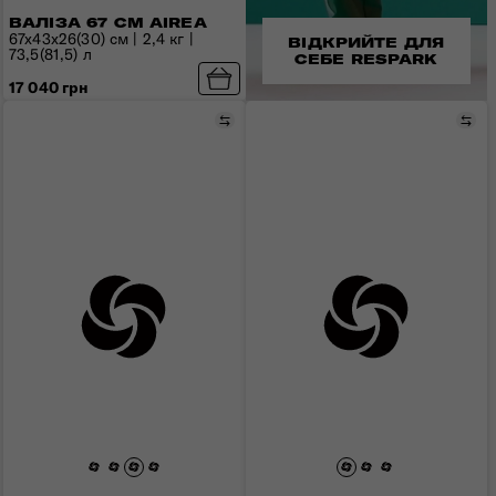
ВАЛІЗА 67 СМ AIREA
67x43x26(30) см | 2,4 кг |
ВІДКРИЙТЕ ДЛЯ
73,5(81,5) л
СЕБЕ RESPARK
17 040 грн
Порівняти
Пор