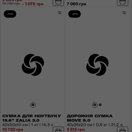
10 760 грн
- 1 076 грн
7 060 грн
Порівняти
Пор
-10%
-20%
СУМКА ДЛЯ НОУТБУКУ
ДОРОЖНЯ СУМКА
15,6" ZALIA 3.0
MOVE 5.0
40x30x10 см | 1 кг | 14,5 л
40х25х20 см | 0,6 кг | 21,2 л
10 782 грн
5 512 грн