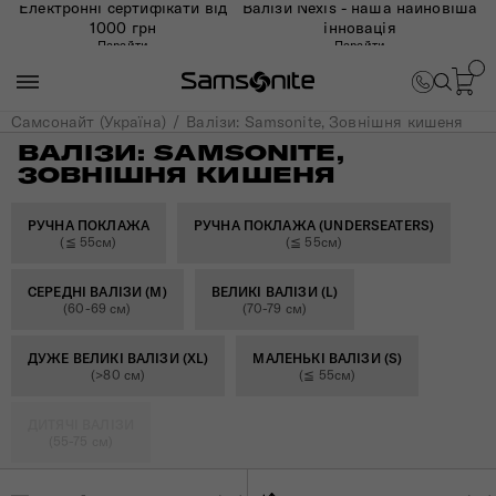
Електронні сертифікати від
Валізи Nexis - наша найновіша
1000 грн
інновація
Перейти
Перейти
Самсонайт (Україна)
Валізи: Samsonite, Зовнішня кишеня
ВАЛІЗИ: SAMSONITE,
ЗОВНІШНЯ КИШЕНЯ
РУЧНА ПОКЛАЖА
РУЧНА ПОКЛАЖА (UNDERSEATERS)
(≦ 55см)
(≦ 55см)
СЕРЕДНІ ВАЛІЗИ (M)
ВЕЛИКІ ВАЛІЗИ (L)
(60-69 см)
(70-79 см)
ДУЖЕ ВЕЛИКІ ВАЛІЗИ (XL)
МАЛЕНЬКІ ВАЛІЗИ (S)
(>80 см)
(≦ 55см)
ДИТЯЧІ ВАЛІЗИ
(55-75 см)