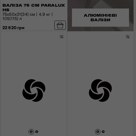
ВАЛІЗА 75 СМ PARALUX
HS
75x50x31(34) см | 4,9 кг |
АЛЮМІНІЄВІ
105(115) л
ВАЛІЗИ
22 620 грн
Порівняти
Пор