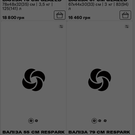
78x48x32(35) см | 3,5 кг |
67x44x30(33) см | 3 кг | 83(94)
125(141) л
л
18 800 грн
16 460 грн
Порівняти
Пор
ВАЛІЗА 55 СМ RESPARK
ВАЛІЗА 79 СМ RESPARK