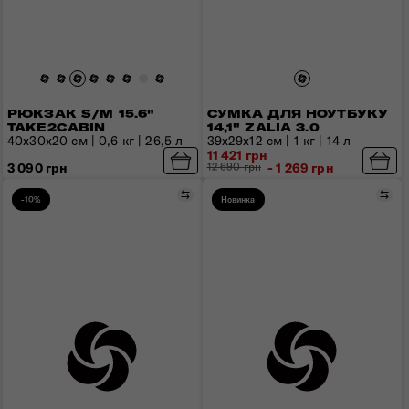
РЮКЗАК S/M 15.6"
СУМКА ДЛЯ НОУТБУКУ
TAKE2CABIN
14,1" ZALIA 3.0
40x30x20 см | 0,6 кг | 26,5 л
39x29x12 см | 1 кг | 14 л
11 421 грн
3 090 грн
12 690 грн
- 1 269 грн
Порівняти
Пор
-10%
Новинка