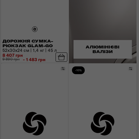
ДОРОЖНЯ СУМКА-
РЮКЗАК GLAM-GO
АЛЮМІНІЄВІ
52x30x24 см | 1,4 кг | 45 л
ВАЛІЗИ
8 407 грн
9 890 грн
- 1 483 грн
Порівняти
Пор
-10%