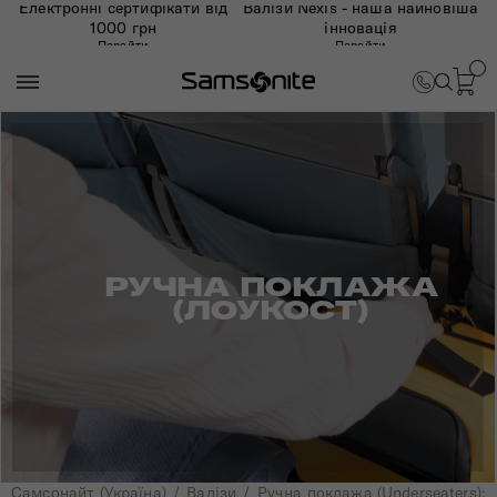
Електронні сертифікати від
Валізи Nexis - наша найновіша
1000 грн
інновація
Перейти
Перейти
РУЧНА ПОКЛАЖА
(ЛОУКОСТ)
Самсонайт (Україна)
Валізи
Ручна поклажа (Underseaters): 