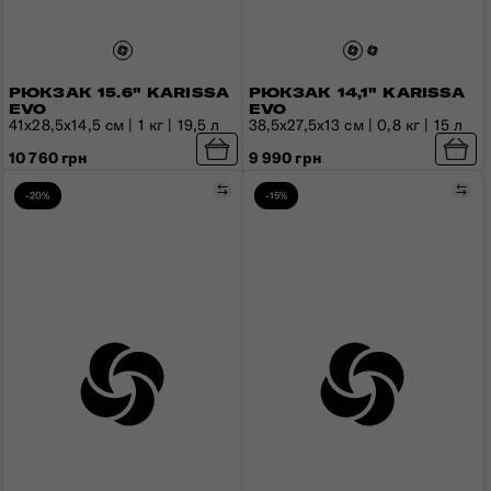
РЮКЗАК 15.6" KARISSA
РЮКЗАК 14,1" KARISSA
EVO
EVO
41x28,5x14,5 см | 1 кг | 19,5 л
38,5x27,5x13 см | 0,8 кг | 15 л
10 760 грн
9 990 грн
Порівняти
Пор
-20%
-15%