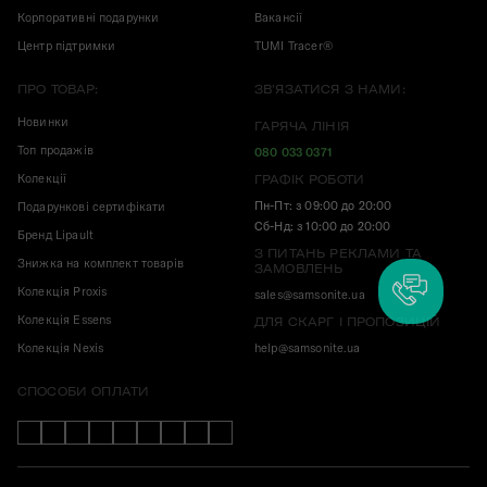
Корпоративні подарунки
Вакансії
Центр підтримки
TUMI Tracer®
ПРО ТОВАР:
ЗВ'ЯЗАТИСЯ З НАМИ:
Новинки
ГАРЯЧА ЛІНІЯ
Топ продажів
080 033 0371
Колекції
ГРАФІК РОБОТИ
Пн-Пт: з 09:00 до 20:00
Подарункові сертифікати
Сб-Нд: з 10:00 до 20:00
Бренд Lipault
З ПИТАНЬ РЕКЛАМИ ТА
Знижка на комплект товарів
ЗАМОВЛЕНЬ
Колекція Proxis
sales@samsonite.ua
Колекція Essens
ДЛЯ СКАРГ І ПРОПОЗИЦІЙ
Колекція Nexis
help@samsonite.ua
СПОСОБИ ОПЛАТИ