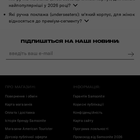
найпопулярніші у 2026 році?
Які ручна поклажа (underseaters): м'який корпус, для жінок
відносяться до преміум-сегменту?
ПІДПИШІТЬСЯ НА НАШІ НОВИНИ:
ПРО МАГАЗИН:
ІНФОРМАЦІЯ:
Повернення і обмін
Гарантія Samsonite
Карта магазинів
Корисні публікації
Оплата і доставка
Конфіденційність
Історія бренду Samsonite
Карта сайту
Магазини American Tourister
Програма лояльності
Договір публічної оферти
Промокод від Samsonite 2026