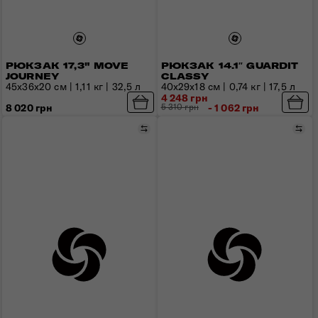
РЮКЗАК 17,3" MOVE
РЮКЗАК 14.1″ GUARDIT
JOURNEY
CLASSY
45х36х20 см | 1,11 кг | 32,5 л
40x29x18 см | 0,74 кг | 17,5 л
4 248 грн
8 020 грн
5 310 грн
- 1 062 грн
Порівняти
Пор