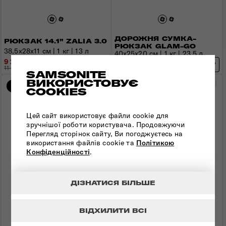
ДОРОЖНЯ СУМКА-
РЮКЗАК 14.1" ZALIA 3.0
РЮКЗАК GLAM-GO
38,5x28x11 см | 1 кг | 13 л
40х25х20 см | 1 кг | 23,5 л
9 224 грн
6 817 грн
11 530 грн
- 2 306 грн
8 020 грн
- 1 203 грн
SAMSONITE
ВИКОРИСТОВУЄ
Порівняти
Пор
-20%
Новинка
COOKIES
Цей сайт використовує файли cookie для
зручнішої роботи користувача. Продовжуючи
Перегляд сторінок сайту, Ви погоджуєтесь на
використання файлів cookie та
Політикою
Конфіденційності
.
ДІЗНАТИСЯ БІЛЬШЕ
ВІДХИЛИТИ ВСІ