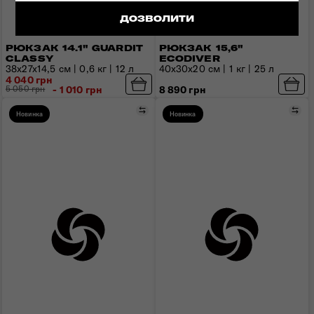
ДОЗВОЛИТИ
РЮКЗАК 14.1" GUARDIT
РЮКЗАК 15,6"
CLASSY
ECODIVER
38x27x14,5 см | 0,6 кг | 12 л
40x30x20 см | 1 кг | 25 л
4 040 грн
5 050 грн
- 1 010 грн
8 890 грн
Порівняти
Пор
Новинка
Новинка