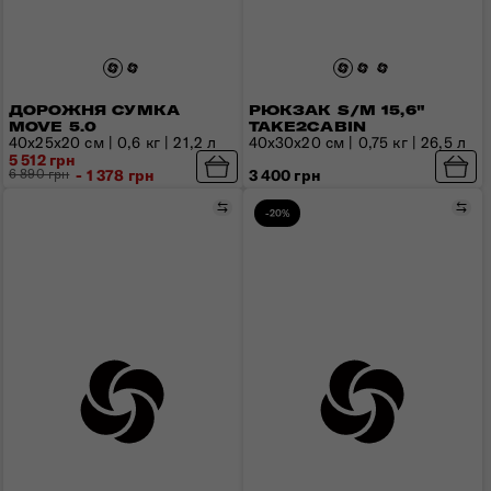
ДОРОЖНЯ СУМКА
РЮКЗАК S/M 15,6"
MOVE 5.0
TAKE2CABIN
40х25х20 см | 0,6 кг | 21,2 л
40x30x20 см | 0,75 кг | 26,5 л
5 512 грн
6 890 грн
- 1 378 грн
3 400 грн
Порівняти
Пор
-20%