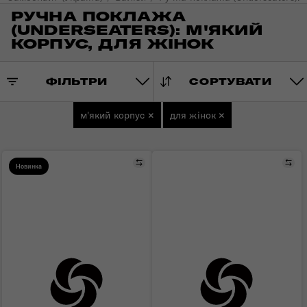
РУЧНА ПОКЛАЖА
(UNDERSEATERS): М'ЯКИЙ
КОРПУС, ДЛЯ ЖІНОК
ФІЛЬТРИ
СОРТУВАТИ
м'який корпус
×
для жінок
×
Порівняти
Пор
Новинка