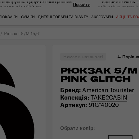
 подарунок. Даруйте eлектронний
Відкрийте Nexis 
Перейти
фікат > від 1000 грн
найновішу колекці
РЮКЗАКИ
СУМКИ
ДИТЯЧІ ТОВАРИ ТА DISNEY
АКСЕСУАРИ
АКЦІЇ ТА Р
Рюкзак S/M 15,6"
кат
кат
кат
кат
кат
кат
Немає в наявності
Порівн
РЮКЗАК S/M 
PINK GLITCH
Бренд:
American Tourister
Колекція:
TAKE2CABIN
Артикул:
91G*40020
 ЗАПИТАННЯ
СЕРВІСН
Обрати колір: