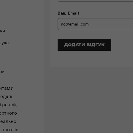
Ваш Email
шки
бука
ДОДАТИ ВІДГУК
ок,
.
ентами
Моделі
ї речей,
ортного
деально
рельотів