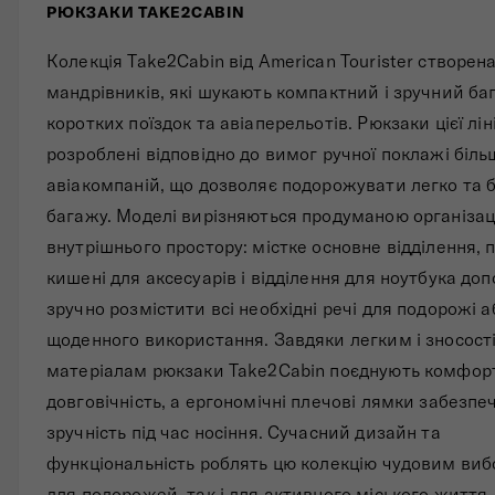
РЮКЗАКИ TAKE2CABIN
Складані сумки
Колекція Take2Cabin від American Tourister створен
Дивитись все
мандрівників, які шукають компактний і зручний ба
коротких поїздок та авіаперельотів. Рюкзаки цієї лін
розроблені відповідно до вимог ручної поклажі біль
авіакомпаній, що дозволяє подорожувати легко та 
багажу. Моделі вирізняються продуманою організац
внутрішнього простору: містке основне відділення, 
кишені для аксесуарів і відділення для ноутбука до
зручно розмістити всі необхідні речі для подорожі а
щоденного використання. Завдяки легким і зносост
матеріалам рюкзаки Take2Cabin поєднують комфорт
довговічність, а ергономічні плечові лямки забезпе
зручність під час носіння. Сучасний дизайн та
функціональність роблять цю колекцію чудовим виб
для подорожей, так і для активного міського життя.