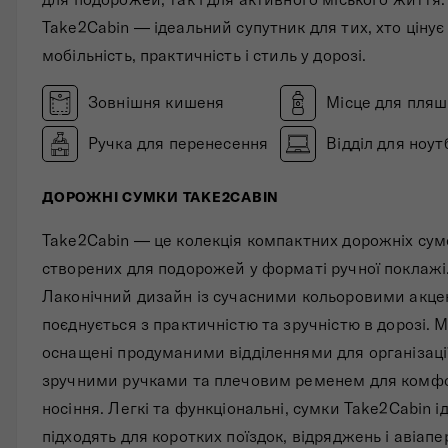
Take2Cabin — ідеальний супутник для тих, хто цінує
мобільність, практичність і стиль у дорозі.
Зовнішня кишеня
Місце для пля
Ручка для перенесення
Відділ для ноут
ДОРОЖНІ СУМКИ TAKE2CABIN
Take2Cabin — це колекція компактних дорожніх сум
створених для подорожей у форматі ручної поклажі
Лаконічний дизайн із сучасними кольоровими акц
поєднується з практичністю та зручністю в дорозі. 
оснащені продуманими відділеннями для організаці
зручними ручками та плечовим ременем для комф
носіння. Легкі та функціональні, сумки Take2Cabin і
підходять для коротких поїздок, відряджень і авіапе