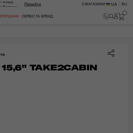
— нашу
Перейти
UA
RU
МАГАЗИНИ
ю багажу
ПІД ЗАМОВЛЕННЯ
ОЗПРОДАЖІ
СЕРВІС ТА БРЕНД
яти
15,6" TAKE2CABIN 
ИЙ ЦЕНТР В КИЄВІ