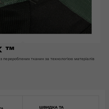
X ™
з перероблених тканин за технологією матеріалів
ШВИДКА ТА
ТА