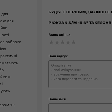
БУДЬТЕ ПЕРШИМ, ЗАЛИШТЕ 
а для
гаж для
РЮКЗАК S/M 15,6" TAKE2CAB
ійки
шості
Ваша оцінка
★
★
★
★
★
★
★
★
★
★
★
★
★
★
★
без зайвого
ією
практичні
Ваш відгук
помагають
бо
ійким
 і
чують
Ваше ім'я
ором як