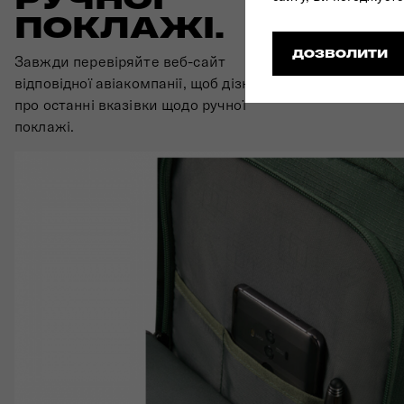
Завдяки бічн
ПОКЛАЖІ.
легко зберіг
ДОЗВОЛИТИ
Завжди перевіряйте веб-сайт
відповідної авіакомпанії, щоб дізнатися
про останні вказівки щодо ручної
поклажі.