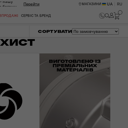
— нашу
Перейти
UA
RU
МАГАЗИНИ
ю багажу
ОЗПРОДАЖІ
СЕРВІС ТА БРЕНД
СОРТУВАТИ
АХИСТ
ВИГОТОВЛЕНО ІЗ
ПРЕМІАЛЬНИХ
МАТЕРІАЛІВ
ИЙ ЦЕНТР В КИЄВІ