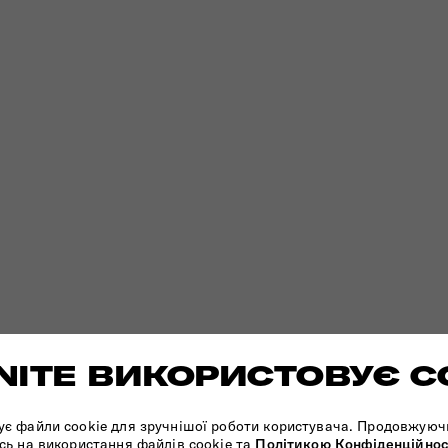
ITE ВИКОРИСТОВУЄ C
ує файли cookie для зручнішої роботи користувача. Продовжуюч
сь на використання файлів cookie та
Політикою Конфіденційнос