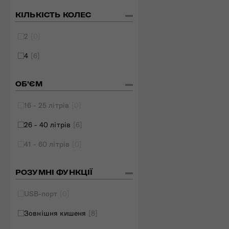
КІЛЬКІСТЬ КОЛЕС
2
[0]
4
[6]
ОБ'ЄМ
16 - 25 літрів
[0]
26 - 40 літрів
[6]
41 - 60 літрів
[0]
РОЗУМНІ ФУНКЦІЇ
USB-порт
[0]
Зовнішня кишеня
[8]