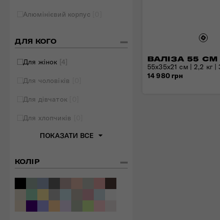
Складані сумки
Алюмінієвий корпус
[0]
Дивитись все
ДЛЯ КОГО
ВАЛІЗА 55 СМ
Для жінок
[4]
55x35x21 см | 2,2 кг |
14 980 грн
Для чоловіків
[0]
Для дівчаток
[0]
Для хлопчиків
[0]
ПОКАЗАТИ ВСЕ
КОЛІР