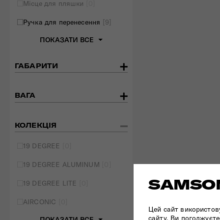
Місце для пляшки
[0]
Ручка для перенесення
[9]
ПОКАЗАТИ ВСЕ
ГАБАРИТИ
ВАГА
КОЛЕКЦІЯ
19 DEGREE
[0]
19 DEGREE ALUMINUM
[0]
SAMSON
19 DEGREE LITE
[0]
AIRCONIC
[0]
Цей сайт використов
сайту, Ви погоджуєте
ПОКАЗАТИ ВСЕ