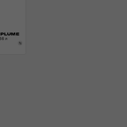
 PLUME
 36 л
Порівняти