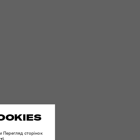
OOKIES
и Перегляд сторінок
ті
.