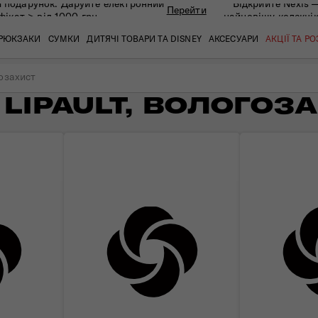
 подарунок. Даруйте eлектронний
Відкрийте Nexis 
Перейти
фікат > від 1000 грн
найновішу колекці
РЮКЗАКИ
СУМКИ
ДИТЯЧІ ТОВАРИ ТА DISNEY
АКСЕСУАРИ
АКЦІЇ ТА Р
гозахист
LIPAULT, ВОЛОГОЗ
кат
кат
кат
кат
кат
кат
 ЗАПИТАННЯ
СЕРВІСН